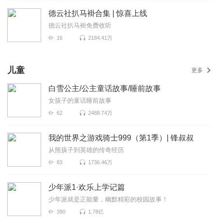
德云社扒马褂合集 | 惊喜上线
德云社扒马褂免费收听
16
2184.41万
儿童
更多
白雪公主/公主童话故事/睡前故事
女孩子的童话睡前故事
62
2488.74万
我的世界之游戏骑士999（第1季）| 锋叔叔
从熊孩子到英雄的传奇经历
83
1736.46万
少年派1·欢乐上学记篇
少年派就是正能量，幽默精彩的校园故事！
390
1.78亿