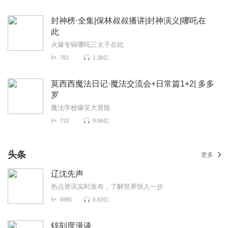
封神榜·全集|保林叔叔播讲|封神演义|哪吒在
此
火爆专辑哪吒三太子在此
782
1.38亿
莫西西魔法日记·魔法交流会+日常篇1+2| 多多
罗
魔法学校爆笑大冒险
710
9.86亿
头条
更多
辽沈先声
热点资讯实时发布，了解世界快人一步
4985
6.83亿
锌刻度漫谈