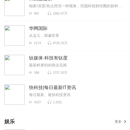
独家/深度/热点用另一种视角，挖掘科技财经圈的新鲜事！《锌刻度漫谈》是锌刻度与喜马拉雅联合出品...
901
1962.47万
华网国际
从这儿，闻遍世界
2174
8725.15万
钛媒体·科技有钛度
最新鲜犀利的商业见闻
398
3737.20万
快科技|每日最新IT资讯
每日最新、最快科技资讯
4157
1.25亿
娱乐
更多