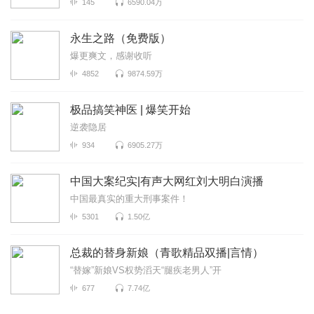
145
6590.04万
永生之路（免费版）
爆更爽文，感谢收听
4852
9874.59万
极品搞笑神医 | 爆笑开始
逆袭隐居
934
6905.27万
中国大案纪实|有声大网红刘大明白演播
中国最真实的重大刑事案件！
5301
1.50亿
总裁的替身新娘（青歌精品双播|言情）
“替嫁”新娘VS权势滔天“腿疾老男人”开
677
7.74亿