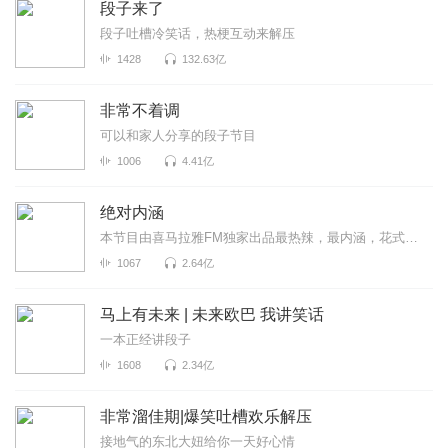
段子来了
段子吐槽冷笑话，热梗互动来解压
1428
132.63亿
非常不着调
可以和家人分享的段子节目
1006
4.41亿
绝对内涵
本节目由喜马拉雅FM独家出品最热辣，最内涵，花式撩拨你的小耳朵~每周七天，每日不听不散！
1067
2.64亿
马上有未来 | 未来欧巴 我讲笑话
一本正经讲段子
1608
2.34亿
非常溜佳期|爆笑吐槽欢乐解压
接地气的东北大妞给你一天好心情