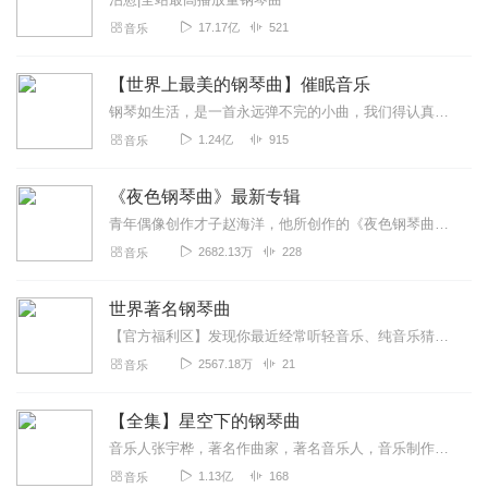
17.17亿
521
音乐
【世界上最美的钢琴曲】催眠音乐
钢琴如生活，是一首永远弹不完的小曲，我们得认真严肃对待每一个音符，让我们用心感受琴声，用心感悟人生。钢琴的音色是单纯而丰富的，柔如冬日阳光，盈盈亮亮...
1.24亿
915
音乐
《夜色钢琴曲》最新专辑
青年偶像创作才子赵海洋，他所创作的《夜色钢琴曲》是喜马拉雅迄今为止播放量最高的音乐专辑，受到喜马听友们的一致好评。本张专辑是《夜色钢琴曲》的升级版，赵老师精选诸...
2682.13万
228
音乐
世界著名钢琴曲
【官方福利区】发现你最近经常听轻音乐、纯音乐猜你喜欢喜马精选专辑《心理疗愈钢琴曲100首》一听就平静了，一听就困了缓解焦虑，帮助数百万听友入眠原价99元，福利...
2567.18万
21
音乐
【全集】星空下的钢琴曲
音乐人张宇桦，著名作曲家，著名音乐人，音乐制作人。制作过多张唱片，担任多张音乐唱片的制作人、音乐总监，多首词曲音乐作品在多个音乐榜上榜。他创作的治愈式原创钢琴曲...
1.13亿
168
音乐