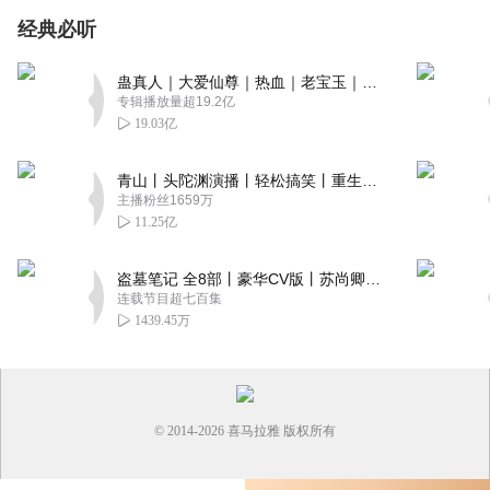
经典必听
蛊真人｜大爱仙尊｜热血｜老宝玉｜多人VIP免费有声剧
专辑播放量超19.2亿
19.03亿
青山丨头陀渊演播丨轻松搞笑丨重生穿越丨古代权谋丨VIP免费 | 多人有声剧
主播粉丝1659万
11.25亿
盗墓笔记 全8部丨豪华CV版丨苏尚卿&边江 领衔 多人有声剧丨冠声文化丨南派三叔
连载节目超七百集
1439.45万
© 2014-
2026
喜马拉雅 版权所有