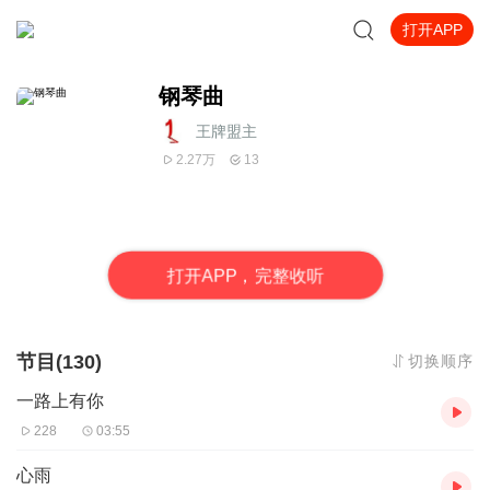
打开APP
钢琴曲
王牌盟主
2.27万
13
打
开
A
P
P，完整收听
节目(130)
切换顺序
一路上有你
228
03:55
心雨