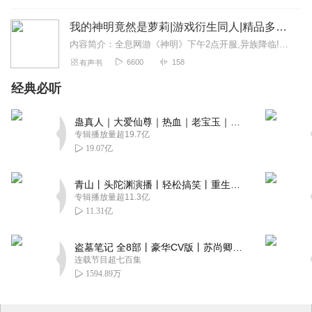
我的神明竟然是萝莉|游戏衍生同人|精品多播剧|白糖
内容简介：全息网游《神明》下午2点开服,异族降临!开启家园之战!人人可获得神明培养,对抗异族!“叮,恭喜宿主获得神级神明九命猫。”“带领你的专属神明征服星辰大海...
6600
158
有声书
经典必听
蛊真人｜大爱仙尊｜热血｜老宝玉｜多人VIP免费有声剧
专辑播放量超19.7亿
19.07亿
青山丨头陀渊演播丨轻松搞笑丨重生穿越丨古代权谋丨VIP免费 | 多人有声剧
专辑播放量超11.3亿
11.31亿
盗墓笔记 全8部丨豪华CV版丨苏尚卿&边江 领衔 多人有声剧丨冠声文化丨南派三叔
连载节目超七百集
1594.89万