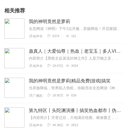
相关推荐
我的神明竟然是萝莉
全息网游《神明》下午2点开服，异族降临！开启家园之战！人人可获得神明培养，对抗异族！“叮，恭喜宿主获得神级神明九命猫。”“带领你的专属神明征服星辰大海！”...
5374
161
有声书
蛊真人｜大爱仙尊｜热血｜老宝玉｜多人VIP免费有声剧
内容简介【黑暗文反派流封神之作】人是万物之灵，蛊是天地真精。一个穿越者不断重生的故事。一个养蛊、炼蛊、用蛊的奇特世界。配音组（男角色）老宝玉旁白...
19.07亿
3434
有声书
我的神明竟然是萝莉|精品免费|游戏|搞笑
当异族降临，世界陷入危机，你能否在全息网游《神明》中扭转乾坤？本以为会召唤出强大的神明，却没想到是个软萌萝莉。别小看她，她有着超乎想象的能量！在充满未知与挑战的...
18.90万
639
广播剧
第九特区丨头陀渊演播丨搞笑热血都市丨伪戒丨VIP免费多人有声剧
【内容简介】灾变过后，大地满目疮痍。粮食匮乏，资源紧俏，局势混乱……一位从待规划区杀出来的青年，背对着漫天黄沙，孤身来到九区谋生，却不曾想偶然结识三五好友，一念...
44.36亿
2813
有声书