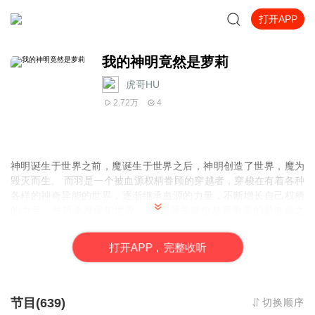
打开APP
我的神明竟然是萝莉
虎哥HU
2.72万
4
神明诞生于世界之前，魔诞生于世界之后，神明创造了世界，魔为
毁灭而生。 而羽是一个被血源权柄眷顾的穿越者，穿梭在有着各种
各样的神奇异能的世界，逐渐继承血源的力量，不断增长自己权柄
的力量，并斩杀魔保护世界。 不过最关键也是最重要的是血源之
神，是白毛萝莉。
打
开
A
P
P，完整收听
节目(639)
切换顺序