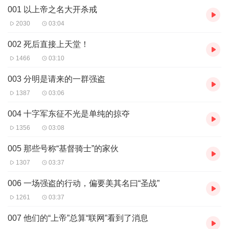
001 以上帝之名大开杀戒
2030
03:04
002 死后直接上天堂！
1466
03:10
003 分明是请来的一群强盗
1387
03:06
004 十字军东征不光是单纯的掠夺
1356
03:08
005 那些号称“基督骑士”的家伙
1307
03:37
006 一场强盗的行动，偏要美其名曰“圣战”
1261
03:37
007 他们的“上帝”总算“联网”看到了消息