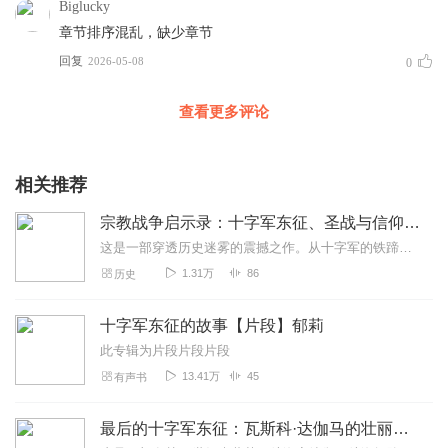
Biglucky
章节排序混乱，缺少章节
回复
2026-05-08
0
查看更多评论
相关推荐
宗教战争启示录：十字军东征、圣战与信仰冲突
这是一部穿透历史迷雾的震撼之作。从十字军的铁蹄踏破耶路撒冷，到当代车臣圣战的硝烟；从萨拉丁与狮心王的史诗对决，到ISIS的黑色旗帜在沙漠中升起——这部作品以多个...
1.31万
86
历史
十字军东征的故事【片段】郁莉
此专辑为片段片段片段
13.41万
45
有声书
最后的十字军东征：瓦斯科·达伽马的壮丽远航