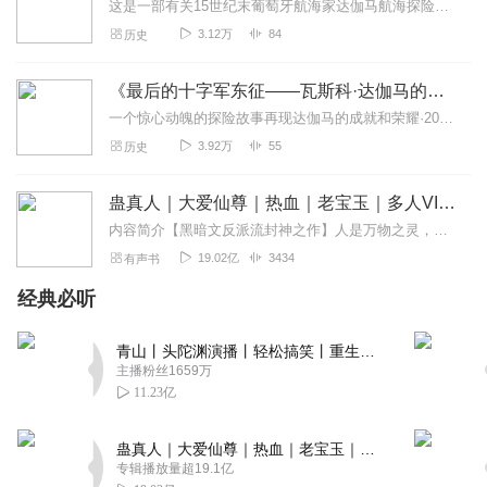
这是一部有关15世纪末葡萄牙航海家达伽马航海探险的著作。历史学家奈杰尔?克利夫利用新发现的材料，即达伽马水手的日记，以及难得一见的达伽马与印度土邦（现在的喀拉拉...
3.12万
84
历史
《最后的十字军东征——瓦斯科·达伽马的壮丽远航》
一个惊心动魄的探险故事再现达伽马的成就和荣耀·2012年《纽约时报书评》年度优秀图书·这是一部有关15世纪末葡萄牙航海家达伽马航海探险的著作。历史学家奈杰尔•克...
3.92万
55
历史
蛊真人｜大爱仙尊｜热血｜老宝玉｜多人VIP免费有声剧
内容简介【黑暗文反派流封神之作】人是万物之灵，蛊是天地真精。一个穿越者不断重生的故事。一个养蛊、炼蛊、用蛊的奇特世界。配音组（男角色）老宝玉旁白...
19.02亿
3434
有声书
经典必听
青山丨头陀渊演播丨轻松搞笑丨重生穿越丨古代权谋丨VIP免费 | 多人有声剧
主播粉丝1659万
11.23亿
蛊真人｜大爱仙尊｜热血｜老宝玉｜多人VIP免费有声剧
专辑播放量超19.1亿