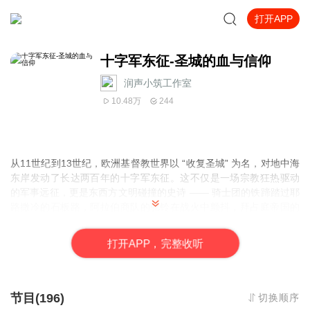
打开APP
十字军东征-圣城的血与信仰
润声小筑工作室
10.48万
244
从11世纪到13世纪，欧洲基督教世界以 “收复圣城” 为名，对地中海
东岸发动了长达两百年的十字军东征。这不仅是一场宗教狂热驱动
的军事远征，更是东西方文明碰撞的史诗 —— 骑士团的铁蹄踏过耶
路撒冷的石板路，阿拉伯商队的驼铃在战火中颤抖，拜占庭帝国的
金币见证着信仰与掠夺的交织。
节目将追溯从克莱蒙会议的呐喊到阿卡城的陷落，解码圣殿骑士团
打
开
A
P
P，完整收听
的神秘符号，还原萨拉丁与理查一世的巅峰对决。透过城堡废墟中
的铭文、朝圣者的日记残页，揭示这场横跨欧亚的征伐如何重塑了
贸易路线、催生了哥特式艺术，更埋下了文明对话与冲突的千年伏
笔。
节目(196)
切换顺序