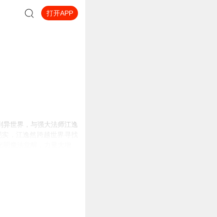
打开APP
到异世界，与强大法师江逸
现实，江逸然跨越世界寻找
光明魔法觉醒，力量大增。
界求援后，再次前往。他们
求光明与希望。