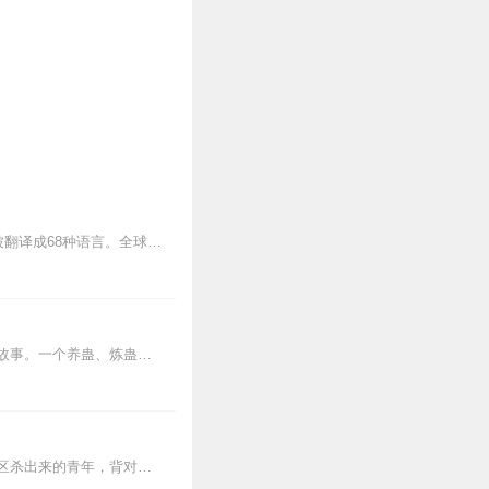
欢迎关注微信公众号“慕容清读”，收听更多作品。有史以来，被翻译成最多种语言的书。已被翻译成68种语言。全球销量超过3500万册。风靡全球21年，畅销160多个...
内容简介【黑暗文反派流封神之作】人是万物之灵，蛊是天地真精。一个穿越者不断重生的故事。一个养蛊、炼蛊、用蛊的奇特世界。配音组（男角色）老宝玉旁白...
【内容简介】灾变过后，大地满目疮痍。粮食匮乏，资源紧俏，局势混乱……一位从待规划区杀出来的青年，背对着漫天黄沙，孤身来到九区谋生，却不曾想偶然结识三五好友，一念...