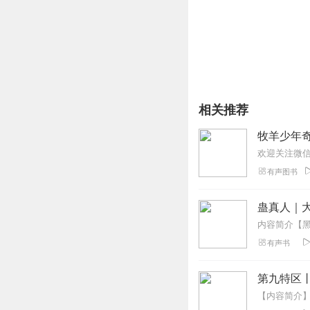
相关推荐
牧羊少年奇
有声图书
蛊真人｜大
有声书
第九特区