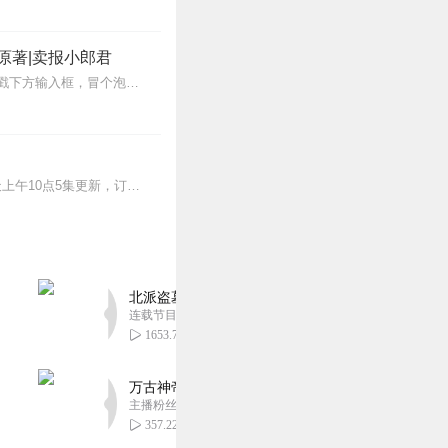
原著|卖报小郎君
【冒泡有奖】听说杨千幻那厮要与我一较高下，我许七安要开始装叉了！快进入声音播放页戳下方输入框，冒个泡偷偷告诉我，我要用哪些诗词才能胜过他？说得好的，有赏！202...
>>更多好听不套路的燃情有声剧，尽在燃番啦剧场↓年度重磅推荐本专辑为VIP免费专辑每天上午10点5集更新，订阅可以听到最新内容哦！每周抽一个专辑五星优质评论送...
北派盗墓笔记丨头陀渊出品丨悬疑灵异丨摸金校尉丨
连载节目超五百集
1653.73万
万古神帝丨玄幻丨热血丨紫襟团队演播丨多人有声
主播粉丝2836万
357.22万