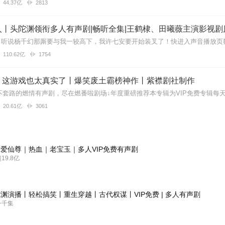
44.37亿
2813
丨头陀渊领衔多人有声剧|畅听全集|王鹤棣、田曦薇主演影视剧
110.62亿
1754
】这游戏也太真实了丨爆笑废土霸榜神作丨紫襟剧社制作
20.61亿
3061
爱仙尊｜热血｜老宝玉｜多人VIP免费有声剧
9.8亿
渊演播丨轻松搞笑丨重生穿越丨古代权谋丨VIP免费 | 多人有声剧
一千集