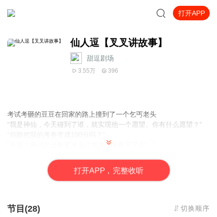
打开APP
仙人逗【叉叉讲故事】
甜逗剧场
3.55万
396
考试考砸的豆豆在回家的路上撞到了一个乞丐老头
“我是神仙，今天碰到了谁，就实现他一个愿望。你有什么愿望？”
“你能把我的考卷变成100分吗？”
“不能！考试的分数要靠自己努力，我帮不了你。”
“那你能帮我变得努力一点？”
“不能！这靠自己！”
打
开
A
P
P，完整收听
“这也不能那也不能，你吃饱没事逗我玩呢。”
“我下来时对自己发誓，第一个碰到的人，我一定要收他为徒弟。”
豆豆同学真的能成为神仙吗？成为神仙徒弟后发生了哪些离奇搞笑
的事呢？
节目(28)
切换顺序
关键词：搞笑·神话