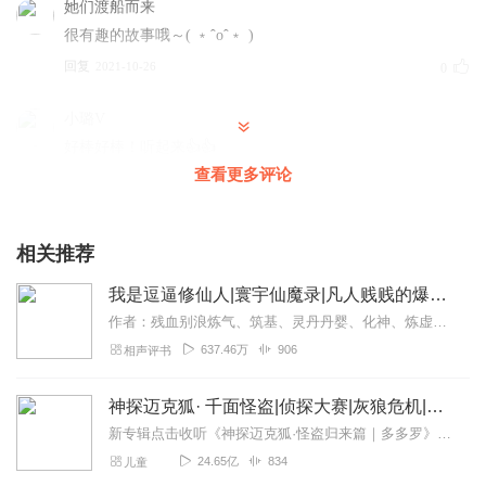
她们渡船而来
很有趣的故事哦～( ﹡ˆoˆ﹡ )
回复
2021-10-26
0
小璐V
好棒好棒！听起来👍👍
查看更多评论
回复
2021-10-22
0
你猜用户
相关推荐
哦好好好好好哈哈哈哈哈。
回复
2018-04-20
0
我是逗逼修仙人|寰宇仙魔录|凡人贱贱的爆笑修仙路
作者：残血别浪炼气、筑基、灵丹丹婴、化神、炼虚合体、大乘、天谴家破人亡的陈洛剑法精妙，而且头脑灵活性格也是绝对不吃亏的那种！不懦弱，不硬刚，以智取胜！！凡人也修...
qazwsxjij
637.46万
906
相声评书
回复
2018-01-27
0
神探迈克狐· 千面怪盗|侦探大赛|灰狼危机|多多罗
新专辑点击收听《神探迈克狐·怪盗归来篇｜多多罗》！！！>>>点击进入主播橱窗购买《神探迈克狐》系列图书吧!<<<多多罗故事【点击前往】收听多多罗其他好玩有趣的故...
lliwons_wyf
24.65亿
834
儿童
脏话很多，趣味比较低级，不适合小学生听