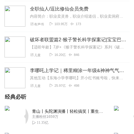
回复
2018-01-19
0
全职仙人/逗比修仙会员免费
内容简介：职业卖灵兽，职业介绍道侣，职业卖洞府，职业寻宝，没错，我就是全职仙人！主播简介：认真的十二，资深小说演播人，代表作有《神级渔夫》（超千万点击）、《都市...
103.95万
173
有声书
破坏者联盟篇2·猴子警长科学探案记|宝宝巴士故事
【适听年龄】7岁+《猴子警长科学探案记》系列《破坏者联盟篇1·猴子警长科学探案记》>>>《破坏者联盟篇2·猴子警长科学探案记》>>>《破坏者联盟篇3·猴子警长科...
16.20亿
846
儿童
李哪吒上学记｜稀里糊涂一年级&神神气气二年级
其他互动【东海小学李哪吒】开小红书账号啦，快来关注和李哪吒成为好朋友！有机会免费领儿童会员、官方周边！【点击加入】东海小学广播站圈子，更多互动！李哪吒全新冒险番...
25.97亿
498
儿童
经典必听
青山丨头陀渊演播丨轻松搞笑丨重生穿越丨古代权谋丨VIP免费 | 多人有声剧
主播粉丝1659万
11.35亿