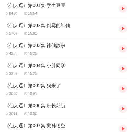
《仙人逗》第001集 学生豆豆
【作者/主播】
作者：
小諾
9450
15:54
主播：叉叉
【购买须知】
《仙人逗》第002集 倒霉的神仙
1、本作品为付费有声书，0.2元集，订阅成功后，即可收听单集，
5705
15:01
已完结。
2、本作品为虚拟内容服务，订阅成功后概不退款，请您理解。
《仙人逗》第003集 神仙故事
3、版权归原作者所有，严禁翻录成任何形式，严禁在任何第三方平
4351
15:35
台传播，违者将追究其法律责任。
4、在购买过程中，如果你有任何问题，可以在微信搜索公众号【be
《仙人逗》第004集 小胖同学
stxmly】或搜索【喜马拉雅付费精品】来随时咨询问题，也可以拨打
客服电话：0514-82395811
3315
15:25
《仙人逗》第005集 狼来了
3010
15:01
《仙人逗》第006集 班长苏忻
3044
15:50
《仙人逗》第007集 救孙悟空