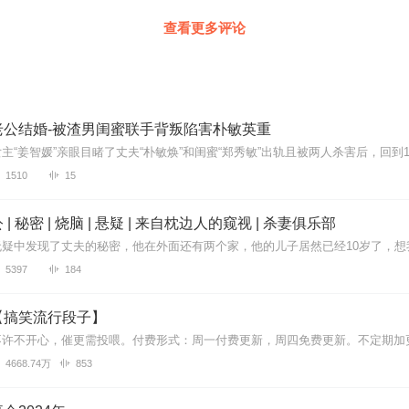
查看更多评论
老公结婚-被渣男闺蜜联手背叛陷害朴敏英重
1510
15
| 秘密 | 烧脑 | 悬疑 | 来自枕边人的窥视 | 杀妻俱乐部
5397
184
【搞笑流行段子】
4668.74万
853