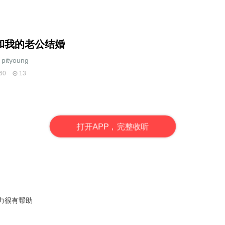
和我的老公结婚
pityoung
60
13
打
开
A
P
P，完整收听
力很有帮助