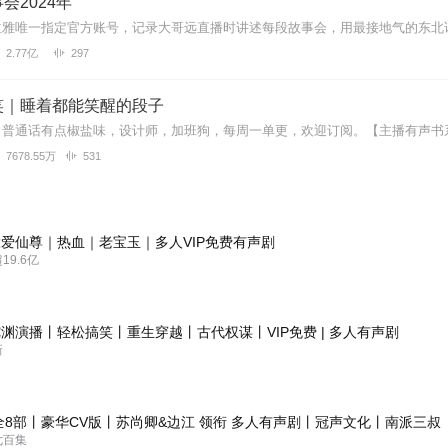
会2024年
2.77亿
297
笑｜睡着都能笑醒的段子
7678.55万
531
爱仙尊｜热血｜老宝玉｜多人VIP免费有声剧
9.6亿
渊演播丨轻松搞笑丨重生穿越丨古代权谋丨VIP免费 | 多人有声剧
新
全8部丨豪华CV版丨苏尚卿&边江 领衔 多人有声剧丨冠声文化丨南派三叔
七百集