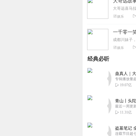
大哥远故事
娱乐
一千零一
娱乐
经典必听
蛊真人｜大
专辑播放量超1
19.07亿
青山丨头陀
最近一周更
11.31亿
盗墓笔记 
连载节目超