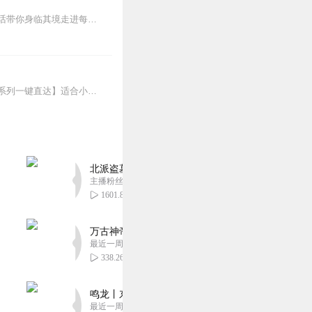
大哥远喜马拉雅唯一指定官方账号，记录大哥远直播时讲述每段故事会，用最接地气的东北话带你身临其境走进每一段故事会，你笑了就行，不要纠结故事的真实性。故事消失的就是...
成都川妹子，普通话有点椒盐味，设计师，加班狗，每周一单更，欢迎订阅。【主播有声书系列一键直达】适合小学到高中青少年听的趣味故事有声书：孩子最爱的启智笑话书越听...
北派盗墓笔记丨头陀渊出品丨悬疑灵异丨摸金校尉丨
主播粉丝1659万
1601.87万
万古神帝丨玄幻丨热血丨紫襟团队演播丨多人有声
最近一周更新
338.26万
鸣龙丨东方玄幻丨紫襟团队丨轻松搞笑丨多人有声
最近一周更新