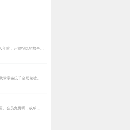
该剧讲述了女主“姜智媛”亲眼目睹了丈夫“朴敏焕”和闺蜜“郑秀敏”出轨且被两人杀害后，回到10年前，开始报仇的故事。《和我老公结婚吧》，为韩国tvN于2024年...
内容简介我无疑中发现了丈夫的秘密，他在外面还有两个家，他的儿子居然已经10岁了，想我堂堂秦氏千金居然被他玩弄于股掌之中，他不仅仅转移资产，还密谋害死我父亲，更...
收听须知：不许不开心，催更需投喂。付费形式：周一付费更新，周四免费更新。不定期加更。会员免费听，或单期2.99元订购听（二选一即可）！本节目由喜马拉雅独家出品说...