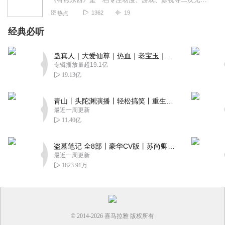
1362
19
热点
经典必听
蛊真人｜大爱仙尊｜热血｜老宝玉｜多人VIP免费有声剧
专辑播放量超19.1亿
19.13亿
青山丨头陀渊演播丨轻松搞笑丨重生穿越丨古代权谋丨VIP免费 | 多人有声剧
最近一周更新
11.40亿
盗墓笔记 全8部丨豪华CV版丨苏尚卿&边江 领衔 多人有声剧丨冠声文化丨南派三叔
最近一周更新
1823.91万
© 2014-
2026
喜马拉雅 版权所有