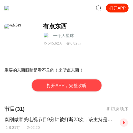
打开APP
有点东西
一个人星球
545.62万
6.82万
重要的东西眼睛是看不见的！来听点东西！
打
开
A
P
P，完整收听
节目(31)
切换顺序
秦刚做客美电视节目9分钟被打断23次，该主持是何意图
9.21万
02:20