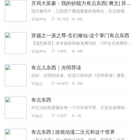
开局大富豪：我的钞能力有点东西| 爽文| 异能| 重生
现代都市中，江阳是个屡战屡败的落榜生，生活困顿。一次意外穿越，他被卷入神秘系统，成为培养顶级富豪的实验体。系统每日推送任务，解锁功能，让他一步步蜕变。在陌生世界...
24.73万
632
有声书
穿越之一派之尊-玄幻修仙-这个掌门有点东西
【强烈推荐】本专辑前80集免费试听，VIP会员免费听全集！每天早上5:00更新，订阅可以看到每日更新！一定要“订阅”才能第一时间收到通知哦！【内容简介】穿越了，...
7.89万
440
有声书
有点儿东西｜光明荐读
你好，光明的读者。欢迎订阅你的《光明荐读》播客。我们的推荐，有学术热议，有先锋视点，有文化雅趣，让声音陪你，遇见更广阔的文化世界。
56.60万
100
热点
有点东西
对生活的热爱藏在每一个日常细节里。它是你选择的出行方式、参与的户外运动，也是你如获珍宝的一张老唱片、或是无意间挖掘的小众设计师......我们在全球搜罗那些热爱...
1.20万
18
热点
有点东西 | 游戏动漫二次元和这个世界
《有点东西》是一档专注动漫、游戏、影视等二次元热点的播客节目。每天里世界发生点儿啥？听《有点东西》就知道咯。主播：李生气听友群添加微信：lishengqi233...