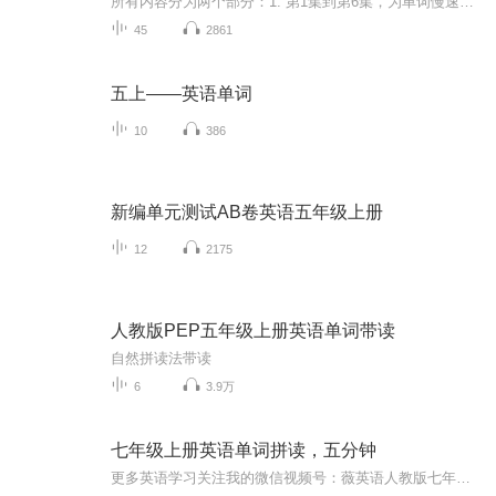
所有内容分为两个部分：1. 第1集到第6集，为单词慢速朗读，中英文对照版，可以预习、听写。2. 从第7集开始，文本中英文慢速朗读，同学们可以跟读。有目的、有目标的学习，巩固学习成果，考试不难拿高分！高分不是凭空得来的！拿高分，离不开好的记忆力、踏...
45
2861
五上——英语单词
10
386
新编单元测试AB卷英语五年级上册
12
2175
人教版PEP五年级上册英语单词带读
自然拼读法带读
6
3.9万
七年级上册英语单词拼读，五分钟
更多英语学习关注我的微信视频号：薇英语人教版七年级上册英语单词朗读及拼读每天五分钟，轻松记单词，背单词不再困难单词听听记记背背，打好盖楼的砖头基础，才能往后学习英语！主播简介:Julia 薇薇中国传媒大学新闻翻译硕士爱德华王子岛大学教育硕士从事教学教育工作