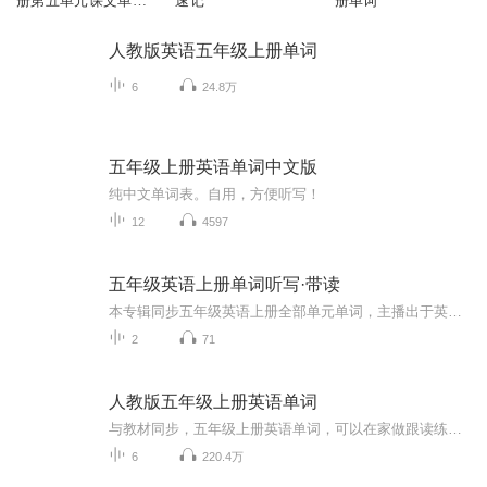
册第五单元课文单词
速记
册单词
跟读
人教版英语五年级上册单词
6
24.8万
五年级上册英语单词中文版
纯中文单词表。自用，方便听写！
12
4597
五年级英语上册单词听写·带读
本专辑同步五年级英语上册全部单元单词，主播出于英语爱好自主朗读，发音清晰，双语速循环跟读，碎片时间磨耳记词。
2
71
人教版五年级上册英语单词
与教材同步，五年级上册英语单词，可以在家做跟读练习！
6
220.4万