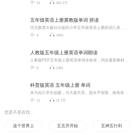
12
262.1万
五年级英语上册冀教版单词 拼读
河北教育出版社出版的小学五年级英语上册的词汇表，很多学生不会自己朗读，有些家长也很着急，却无从下手，又不能辅导孩子。本专辑通过每个单元的单词朗读（每个单词朗读了两遍：第一遍升调、第二遍降调。人们平时读降调的时候较多）、拼读、词义，不用看...
4
7803
人教版五年级上册英语单词朗读
人教版PEP五年级上册英语单词全收录，同步最新教材。标准发音、慢速领读、中英互译、逐词跟读。碎片化时间高效记词，助力课堂同步、预习复习与听力提升 。
6
1361
科普版英语 五年级上册 单词
本为自己学生创建，与大家共享。因水平有限，难免有瑕疵，望多多指正...
12
21.7万
您是不是在找：
这个世界上不单单只有你我
五五开开始
五神五行剑