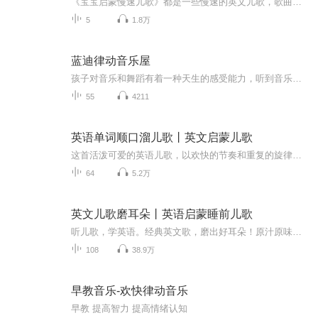
《宝宝启蒙慢速儿歌》都是一些慢速的英文儿歌，歌曲活泼有趣，欢快愉悦。给宝宝一天好心情的同时，又让宝宝在磨耳朵中学习英语的语感。
5
1.8万
蓝迪律动音乐屋
孩子对音乐和舞蹈有着一种天生的感受能力，听到音乐，他们会手舞足蹈，这就是他们的感知方式。蓝迪艺术启蒙是一系列关于“美”的教育、关于“美”的活动。通过有节奏的音乐和精心编排的舞蹈动作，开发孩子的艺术潜能，帮助孩子在艺术活动中表达自己，孩子...
55
4211
英语单词顺口溜儿歌丨英文启蒙儿歌
这首活泼可爱的英语儿歌，以欢快的节奏和重复的旋律帮助孩子们轻松记住常见的水果、职业、人物、工具、季节等等的英文名称！每句歌词都包含中文和英文单词和趣味重复，让孩子在跟唱中自然掌握词汇。作为英语启蒙的入门儿歌，这首能让孩子在唱跳中爱上英语...
64
5.2万
英文儿歌磨耳朵丨英语启蒙睡前儿歌
听儿歌，学英语。经典英文歌，磨出好耳朵！原汁原味呈现最地道的英文表达，非常适合英语零基础的小朋友们！用中国宝宝容易理解的方式进行演绎；也同步根据2-6岁宝宝认知启蒙的需要去原创开发适合不同月龄及年龄发展的知识转化为儿歌的方式进行演绎。儿歌 (...
108
38.9万
早教音乐-欢快律动音乐
早教 提高智力 提高情绪认知