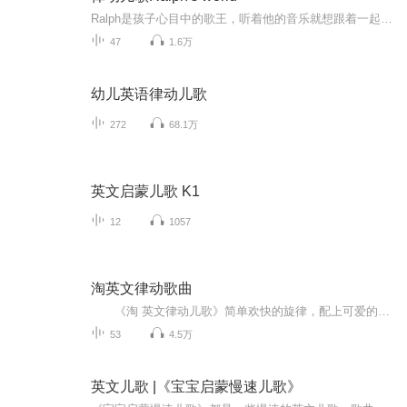
Ralph是孩子心目中的歌王，听着他的音乐就想跟着一起编舞来跳；他的歌曲节奏明快、歌词诙谐生动，让人听了不住的点头扭动身体。亚马逊上Ralph的每张专辑都是五星评分，真的非常不简单！
47
1.6万
幼儿英语律动儿歌
272
68.1万
英文启蒙儿歌 K1
12
1057
淘英文律动歌曲
《淘 英文律动儿歌》简单欢快的旋律，配上可爱的中国风娃娃的舞蹈画面，一定让小朋友们在快乐中学到很多知识。...
53
4.5万
英文儿歌 |《宝宝启蒙慢速儿歌》