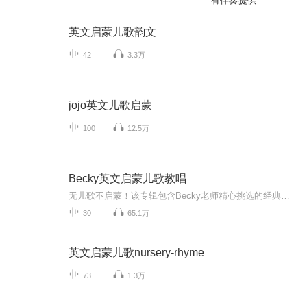
有伴奏提供
英文启蒙儿歌韵文
42
3.3万
jojo英文儿歌启蒙
100
12.5万
Becky英文启蒙儿歌教唱
无儿歌不启蒙！该专辑包含Becky老师精心挑选的经典英文启蒙儿歌，歌曲内容从身体部位到字母数字，从时间到颜色形状，从吃喝玩乐到家务，内容循序渐进，逐步扩充；最主要的是有Becky老师的歌词讲解和慢速教唱，你还在等什么，快来跟着Becky一起唱出七彩的童...
30
65.1万
英文启蒙儿歌nursery-rhyme
73
1.3万