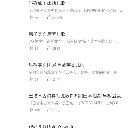
碰碰狐！律动儿歌
全球知名儿童教育娱乐卡通品牌-【碰碰狐PINKFONG】登陆喜马拉雅啦！收录多首趣味儿歌故事，成长必备的育儿神器。碰碰狐不仅是陪伴孩子们成长的好伙伴，也是广大家长朋友的得力育儿助手;聆听《碰碰狐！律动儿歌》，和碰碰狐一起跳律动，提升精力,长高个子。
38
22.3万
亲子英文启蒙儿歌
WX关注“一点英文馆”，后台回复“亲子英文启蒙儿歌”，即可观看高清动画视频！ 本专辑儿歌来自国外知名教育频道"Little Baby Bum"，结合经典儿童歌谣，用可爱的现代3D动画技术去制作精美的视频，帮助孩子们学习那些他们的父母从小就听的传统的...
18
2865
早教英文|儿童启蒙英文儿歌
帮助学龄前儿童学习英文字母、数字、动物的声音、颜色等。
88
2.4万
巴塔木古诗律动儿歌|0-6岁|国学启蒙|早教启蒙
《巴塔木古诗专辑》是巴塔木（BADANAMU）专为0-6 岁学龄前儿童打造的国学启蒙儿歌专辑，精选多首经典唐诗，将传世古韵改编为朗朗上口的童趣儿歌，让孩子在欢乐律动中轻松亲近国学、爱上经典。专辑秉持 “寓教于乐” 理念，保留唐诗原文精髓与韵律之美，搭...
100
1.6万
律动儿歌Ralph's world