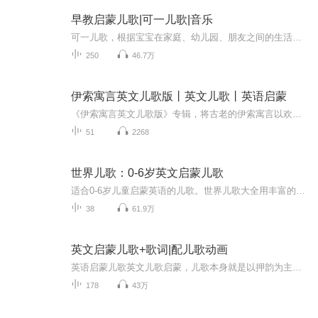
早教启蒙儿歌|可一儿歌|音乐
可一儿歌，根据宝宝在家庭、幼儿园、朋友之间的生活编写的一系列开心快乐的儿歌，包括原创幼儿园儿歌、革命红歌、经典童谣翻唱、卡通动漫栏目歌曲改编等类型组成。秉承快乐你就唱一唱，大家都是小小歌唱家的理念，推出这个系列，鼓励家长和宝宝一起，唱出...
250
46.7万
伊索寓言英文儿歌版丨英文儿歌丨英语启蒙
《伊索寓言英文儿歌版》专辑，将古老的伊索寓言以欢快的英文儿歌形式全新呈现。精心编曲搭配童真嗓音，把寓言中的智慧与哲理融入美妙旋律。让孩子们在轻松愉悦的歌声里，领略狐狸的狡黠、兔子的机敏等经典形象，于趣味中学习英语，在音乐里领悟伊索寓言的...
51
2268
世界儿歌：0-6岁英文启蒙儿歌
适合0-6岁儿童启蒙英语的儿歌。世界儿歌大全用丰富的乐感、明朗的节奏及生动活泼的表现方式，来培养孩子的美感、愉悦感，同时激发他们学习语言的积极性。
38
61.9万
英文启蒙儿歌+歌词|配儿歌动画
英语启蒙儿歌英文儿歌启蒙，儿歌本身就是以押韵为主，韵律感丰富，高频词句重复性高，朗朗上口。再配合对应的动画，孩子们更容易理解，并能引起极大的兴趣。因此，儿歌类自然而然就荣升为孩子们英语启蒙初期兴趣培养级英语听力训练的第一选择。这个儿歌集...
178
43万