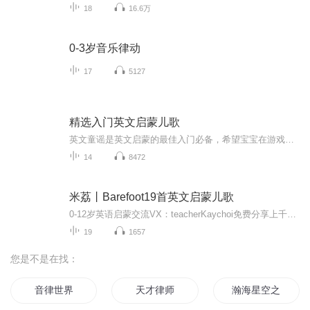
18
16.6万
0-3岁音乐律动
17
5127
精选入门英文启蒙儿歌
英文童谣是英文启蒙的最佳入门必备，希望宝宝在游戏与快乐中习得二语...
14
8472
米荔丨Barefoot19首英文启蒙儿歌
0-12岁英语启蒙交流VX：teacherKaychoi免费分享上千经典中英文绘本资源和KK一起给孩子高质量的亲子陪伴体会亲子共读的美好
19
1657
您是不是在找：
音律世界
天才律师
瀚海星空之启蒙