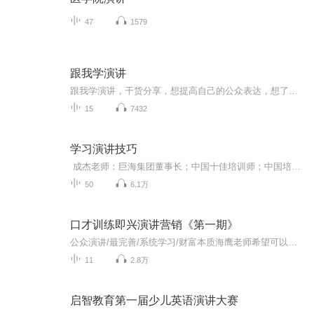
47
1579
跟我学演讲
跟我学演讲，干货分享，想提高自己的公众表达，想了解演讲的朋友，期待您的关注收听节目是周播形式作者：王笛 让更多想演讲，不敢讲；想提升，无从下手；零基础，不知道从何学起的人群获得想学的知识，期待您的关注
15
7432
学习演讲技巧
成杰老师：巨海集团董事长；中国十佳培训师；中国培训委员会副会长；全国青年川商联席会执行会长；上海统帅装饰有限公司战略顾问；上海龙韵酒业有限公司战略顾问；上海成杰公益基金会创始人； 四川禅心禅茶实业有限公司董事长。 他，是一位超级演说家在过去15年里走过125个城市，巡回演讲3900余场。在全国有800多位企业家弟子，直接听众达上百万人。他，是一位杰出的企业家2008年创办上海巨海企业管理顾问有限公司，从5个人的团队到现在近千人的精英团队，从一家分公司发展到今天全国...
50
6.1万
口才训练即兴演讲营销《第一期》
公众演讲/最完善/系统学习/财富本质海鹰老师希望可以帮到你18127812883人跟人比的就是什么？人这辈子追求的三个字《影响力》你能影响多少人就能领导多少人未来就能获得多大的成就。提升演讲、演说力的五大价值; 1:现金收入提升十倍 2:演讲口才提升十倍 3:...
11
2.8万
启智教育第一届少儿英语演讲大赛