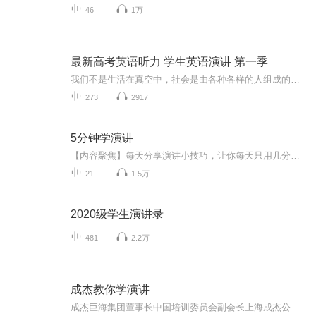
46
1万
最新高考英语听力 学生英语演讲 第一季
我们不是生活在真空中，社会是由各种各样的人组成的。只要我们想生活、学习或工作，就必须与他人接触、交流和合作。利益共同、相互理解、共同事业、共同利益的人成为朋友。we are not living in vacuum, and the society is formed of various kindsof peo...
273
2917
5分钟学演讲
【内容聚焦】每天分享演讲小技巧，让你每天只用几分钟，就可以不断成长进步，慢慢去提升自己的演讲力，用演讲去打造你的个人品牌、展现你的强大魅力。【适合人群】1.想要学习演讲的朋友。2.工作中经常需要公开发言，但不知如何做好的朋友。3.表达不好，有语言恐惧症的朋友。【抱团成长】演讲技巧固然重要，但平时的练习也必不可少，加我微信：18223333527（备注：喜马拉雅），加入演讲交流群，和更多的小伙伴一起学习成长！
21
1.5万
2020级学生演讲录
481
2.2万
成杰教你学演讲
成杰巨海集团董事长中国培训委员会副会长上海成杰公益基金会创始人...