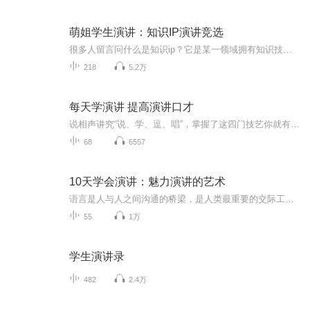
萌姐学生演讲：知识IP演讲竞选
很多人留言问什么是知识ip？它是某一领域拥有知识技能的，且能通过知识技能，依托平台，实现变现。具体来说，具备以下素质：第一，快速学习的能力，能做到“学会的最高标准是会教”；第二，具有高效的时间管理技能，起码做到早起，有自己可控时间；第三，愿为自己的提升投资：财务投入以及时间投入；第四，保持持续原创生产内容的能力；第五，在人群中拥有影响力，善于分享；最后，也是最重要的一点，美丽、善良有梦想。愿为更好的生活，以及大家共同进步努力向上。 关注张萌萌姐微信公众号，搜索zhan...
218
5.2万
每天学演讲 提高演讲口才
说相声讲究“说、学、逗、唱”，掌握了这四门技艺你就有口饭吃。演讲讲究“学、说、演、教”，掌握了这四点你更容易升职加薪。
68
6557
10天学会演讲：魅力演讲的艺术
语言是人与人之间沟通的桥梁，是人类最重要的交际工具。在现代社会，演讲与口才的作用越来越被人们所看重，拥有好的口才和一流的公众演说能力，在最短的时间内影响到更多的人，已成为人们成功立足现代社会、快速取得成功的技能！掌握演讲的方法与技巧，拥...
55
1万
学生演讲录
482
2.4万