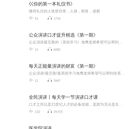
巜你的第一本礼仪书》
懂得礼仪的人收获信誉，人脉，财富，成都
51
1716
公众演讲口才提升精选《第一期》
公众演讲最完善的《系统学习》海鹰老师希望可以帮到你18127812883人跟人比的就是什么？人这辈子追求的三个字《影响力》你能影响多少人就能领导多少人未来就能获得多大的成就。提升演讲、演说力的五大价值;1:现金收入提升十倍2:演讲口才提升十倍3:形象气质提升十倍4:领导魅力提升十倍5:晋升空间提升十倍 《演讲像呼吸一样重要》论证一:会演讲不一定是高手，但高手都一定会演讲。论证二:全世界最伟大的人无一例外都是演讲者。大部分人没获得成就是因为他分散而少数人之所以成就并不是...
11
6082
每天正能量演讲的财富《第一期》
公众演讲/最完善/最系统学习海鹰老师希望可以帮到你系统学习演讲+模板+指导服务海鹰老师微信18127812883人跟人比的就是什么？人这辈子追求的三个字《影响力》你能影响多少人就能领导多少人未来就能获得多大的成就。提升演讲、演说力的五大价值; 1:现金收入...
11
3947
全民演讲丨每天学一节演讲口才课
口才之所以是21世纪人才的必备技能，是因为无论是生活中和家人沟通，还是在工作中和同事、客户沟通，都需要用到口才能力。在这里，我们每天精选一个演讲、口才、销售、思维的课题，助你轻松成为演说达人！
132
29.9万
医学院演讲