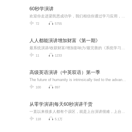
60秒学演讲
欢迎你走进梁凯恩成功学，我们相信你通过学习应用，一定能够实现你的梦想与价值。小小老师，欢迎学习交流：1500494987（微信同步）。 想的不一样才能活的不一样！用持续精进的努力，撬动最大的可能！教你用最短的时间超越身边更优秀的人！我是罗一老师，期望接下来的学习可以打破你的思维逻辑，让你与全球精英大脑同步！ ...
72
5755
人人都能演讲增加财富《第一期》
最系统演讲/收获财富/增加影响力/最完善的《系统学习》海鹰老师希望可以帮到你18127812883人跟人比的就是什么？人这辈子追求的三个字《影响力》你能影响多少人就能领导多少人未来就能获得多大的成就。提升演讲、演说力的五大价值;1:现金收入提升十倍2:演讲...
11
1233
高级英语演讲（中英双语）第一季
The future of humanity is intrinsically tied to the advancements in technology. As technology continues to evolve at an exponential rate, it shapes not only the way we live, but also the way we think, relate to one another, and interact ...
100
897
从零学演讲|每天60秒演讲干货
一直以来很多人都有个误区，就是上台演讲很难，上台讲话很难，所以很多人早早就放弃了，就连去正视一下的机会都没有，或者很多人就是道听途说，张三说这个很难，所以我也觉得很难，请问你什么时候能够真真正正的给过自己一次一探究竟的机会呢，我来了，也请你留步。
118
5.1万