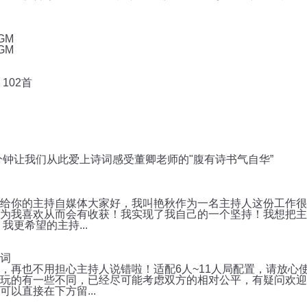
GM
GM
102首
分钟让我们从此爱上诗词️感受董卿老师的"腹有诗书气自华”
给你的主持自媒体大家好，我叫艳秋作为一名主持人这份工作很
为我喜欢从而会有收获！我实现了我自己的一个坚持！我想把主
我更希望的主持...
词
，再也不用担心主持人说错啦！适配6人~11人局配置，请放心
玩的有一些不同，已经尽可能考虑双方的相对公平，有疑问欢迎
以直接在下方留...