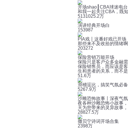
开场shao┃CBA球迷电台
和我一起关注CBA，既
513
1025.2万
演讲经典开场白
15
3987
PIA戏丨这番好戏已开场
那些来不及收拾的情绪
20
3272
保险营销万能开场
保险只是客户众多金融需
保险销售员，而应该是客
生和患者的关系，而不是卖
5
1.6万
滑稽逗比，搞笑气氛必备
526
7.9万
沙雕恐怖故事丨深夜气氛
夜各种沙雕恐怖小故事，
天为您带来的灵异故事，
288
27.5万
撒贝宁诗词开场合集
23
98万