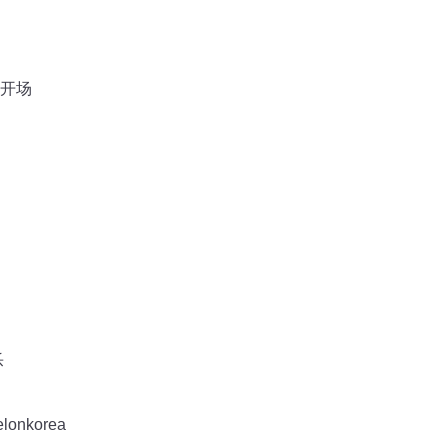
开场
乐
nkorea