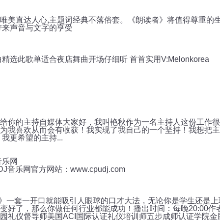
唯美直达人心,主题词经典不落俗套。《朗读者》将值得尊重的
带来声音与文字的亨受
舞曲精选此歌单适合夜店舞曲开场仔细听 首首实用V:Melonkorea
给你的主持自媒体大家好，我叫艳秋作为一名主持人这份工作很
为我喜欢从而会有收获！我实现了我自己的一个坚持！我想把主
我更希望的主持...
音乐网
J音乐网官方网站：www.cpudj.com
白》一套一开口就能吸引人眼球的口才大法，无论你是学生还是
变好了，那么你做任何行业都能成功！播出时间：每晚20:00作
园礼仪督导师美国ACI国际认证礼仪培训师五步成师认证学院金