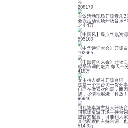
长
20
8179
会议活动现场开场音乐B
会议活动现场开场音乐B
14
4.4万
【中国风】爆点气氛资源 
59
5100
《中华诗词大会》开场白
10
2665
《中国诗词大会》开场白
感受诗词的魅力 每天一
41
8万
女主持人婚礼开场台词
这是一个把台词干货分享
自己在做喜欢的事，而因
烧，尽情地燃烧，释放！ 
9
6946
阿瓦隆桌游主持人开场台
阿瓦隆桌游开场主持台词
照官方配置，可能和大家
其他配置的主持台词，也可
5
14.3万