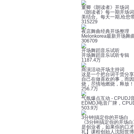
董卿《朗读者》开场词
《朗读者》每一期开场词
美结合。每天一期,给您
31
5229
夜店舞曲经典开场整理
Melonkorea最新开场
30
6709
开场舞蹈音乐试听
开场舞蹈音乐试听专辑
118
7.4万
商演活动开场主持词
这是一个把台词干货分享
自己在做喜欢的事，而因
烧，尽情地燃烧，释放！ 
25
6.7万
气氛爆点互动 - CPUDJ
EDMDJ电音厂牌，CPUD
50
3.9万
3分钟|搞定你的开场白
《3分钟|搞定你的开场
是创业者，如果你的口才
礼】课程创始人沈阳世博