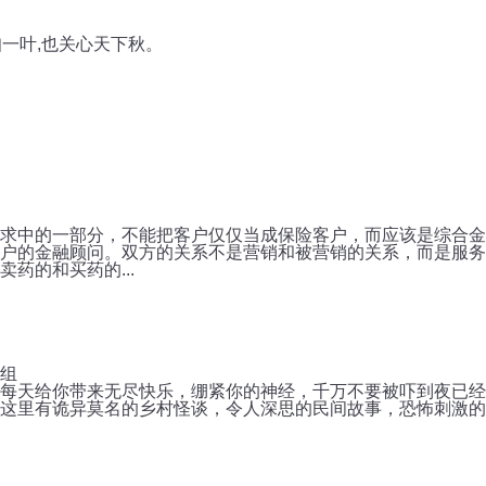
知一叶,也关心天下秋。
啊
求中的一部分，不能把客户仅仅当成保险客户，而应该是综合金
户的金融顾问。双方的关系不是营销和被营销的关系，而是服务
药的和买药的...
组
每天给你带来无尽快乐，绷紧你的神经，千万不要被吓到夜已经
这里有诡异莫名的乡村怪谈，令人深思的民间故事，恐怖刺激的