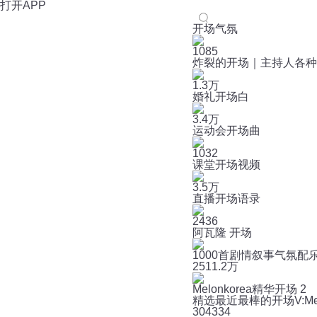
打开APP
开场气氛
1085
炸裂的开场｜主持人各种
1.3万
婚礼开场白
3.4万
运动会开场曲
1032
课堂开场视频
3.5万
直播开场语录
2436
阿瓦隆 开场
1000首剧情叙事气氛配
251
1.2万
Melonkorea精华开场 2
精选最近最棒的开场V:Melo
30
4334