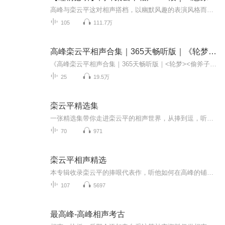
高峰与栾云平这对相声搭档，以幽默风趣的表演风格而深受观众喜爱。在《总尿鞋欺负马凤英的日常》这部作品中，他们将通过日常生活中的趣事和滑稽的对白，为观众带来无尽的欢笑。相声作品不仅讲述了高峰与栾云平之间妙趣横生的互动，还通过“尿鞋”和“马凤...
105
111.7万
高峰栾云平相声合集｜365天畅听版｜《轮梦》《偷斧子》神还原
《高峰栾云平相声合集｜365天畅听版｜<轮梦><偷斧子>神还原》为您带来精品相声，尽享欢声笑语。高峰与栾云平，作为相声界的佼佼者，以精湛的表演和幽默的台词深受观众喜爱。《轮梦》通过梦境的奇思妙想，讲述了一个个让人捧腹的故事；《偷斧子》则用幽默的...
25
19.5万
栾云平精选集
一张精选集带你走进栾云平的相声世界，从捧到逗，听德云“爱徒”的另一面，稳而不闷，笑得不显山不露水，却是每一段都不容错过的良心作品。
70
971
栾云平相声精选
本专辑收录栾云平的捧哏代表作，听他如何在高峰的铺陈中精准插入笑料，如何在传统的框架里走出自己的节奏。
107
5697
最高峰-高峰相声考古