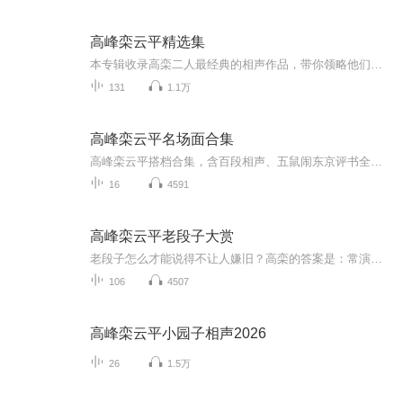
高峰栾云平精选集
本专辑收录高栾二人最经典的相声作品，带你领略他们在传统中注入新意的巧妙之处——老活儿新说、常演常新，这才是高栾最大的魅力！
131
1.1万
高峰栾云平名场面合集
高峰栾云平搭档合集，含百段相声、五鼠闹东京评书全本、高能贯口，不紧不慢听着舒服，德云社基本功天花板组合。
16
4591
高峰栾云平老段子大赏
老段子怎么才能说得不让人嫌旧？高栾的答案是：常演常新，把每个传统活都拆解得让人耳目一新。两
106
4507
高峰栾云平小园子相声2026
26
1.5万