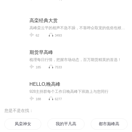
高栾经典大赏
高峰栾云平的相声不急不躁，不靠哗众取宠的低俗包袱，而是用扎实的基本功和精准的语言节奏，让每一句逗乐都经得起咂摸。
62
3493
期货早高峰
梳理每日行情，把握市场动态，百万期货精英的首选！
185
7533
HELLO,晚高峰
928主持群每个工作日晚高峰下班路上与您同行
188
6277
您是不是在找：
凤栾神女
我的平凡高三
都市巅峰高手