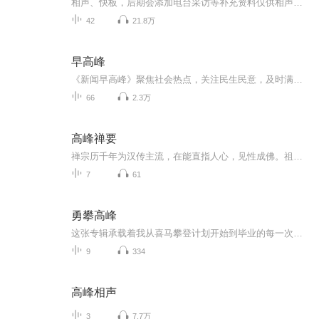
相声、快板，后期会添加电台采访等补充资料仅供相声爱好者参考和欣赏，如有侵权，联系即删...
42
21.8万
早高峰
《新闻早高峰》聚焦社会热点，关注民生民意，及时满足您对各种新闻资讯的需求！
66
2.3万
高峰禅要
禅宗历千年为汉传主流，在能直指人心，见性成佛。祖师言下开悟、棒下作祖，乃上上根器之事，而普罗大众还须修积渐之功，方能悟达本心。 一花五叶，曹洞留下默照禅，临济留下参话头，至今仍以临济参话头一法为普遍，因其起手极简，功效极速、路径直捷，成就...
7
61
勇攀高峰
这张专辑承载着我从喜马攀登计划开始到毕业的每一次试音经历，展现的是我从最初的懵懂、青涩到日渐成熟的美好过程！有失败案例也有成功案例，我会分别标注，忘大家有则改之，无则加勉，就像我的专辑封面一样，勇攀高峰！
9
334
高峰相声
3
7.7万