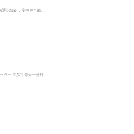
天文航天之天文基础名词 趣报到，为3~12岁孩子提供全面的通识系列知识！ 让孩子广泛接触通识知识，掌握更全面的天文，历史，地理，艺术，生活及科普知识。找到兴趣，快乐成长！
一点一点练习 每天一分钟