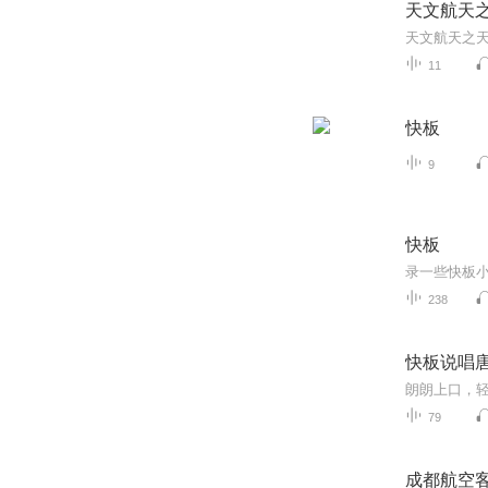
天文航天
11
快板
9
快板
录一些快板小
238
快板说唱
朗朗上口，
79
成都航空