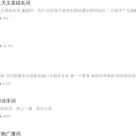
之天文基础名词
262
11.4万
段 可以给播音生或者其他口才相关专业 做一个参考 单段分开录的 特别适合想
6.2万
唐诗宋词
轻松好记。听上一遍，留在心里。
6059
客舱广播词