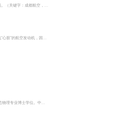
本课程提供了 成都航空客舱广播词 乘务员日常英语标准文本，适用于在职或培训的空乘人员。（关键字：成都航空，EU，广播词）
一个航空工业帝国之梦，也是理想之梦。飞机制造，常被人们比喻为现代工业的“皇冠”，飞机“心脏”的航空发动机，因其研制技术含量高、工艺难度大，更是被称为“皇冠上的明珠”。本文讲述的就是以航空工业为背景的故事，主角从一家机械公司做配件开始，到...
刁训刚，1965年3月出生，北京航空航天大学教授，博导。1997年毕业于兰州大学，获凝聚态物理专业博士学位。中国能源学会理事。目前研究方向为电致变色器件和透明导电薄膜。先后在以下大学或研究所学习和工作：兰州大学物理系（1983-1987）、核工业部天津理化工程研究院（1987－1992）、清华大学工程物理系（1992－1994）、兰州大学（1994-1997）、巴西物理研究中心（1997－1999）、日本理化学研究所（1999－2001）、天津大学物理系（2001－2002）...