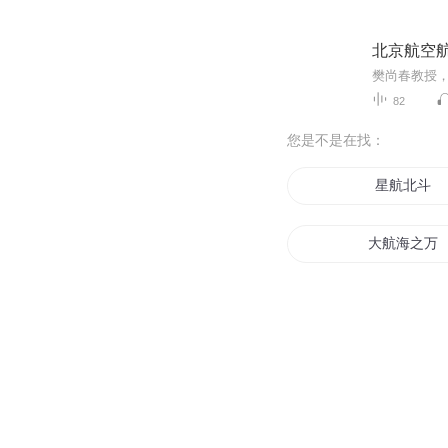
北京航空航
82
您是不是在找：
星航北斗
大航海之万
梦想开始起
航海大时代
航海系统