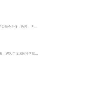
李尚志，男，1947年6月29日出生于四川内江市。北京航空航天大学数学与系统科学学院学术委员会主任，教授，博士生导师。...
蒋持平，北京航空航天大学教授、博士生导师，材料力学课程责任教授，《力学与实践》主编，2005年度国家科学技术奖评审专家。...