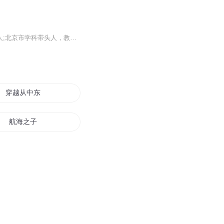
樊尚春教授，博士、博士生导师，国家重点学科"精密仪器及机械"，先进传感技术方向带头人;北京市学科带头人，教育部优秀骨干教师;测控与信息技术系主任。...
穿越从中东起航
航海之子
大时代之航向星空
向主国归航
重生之我是航海王