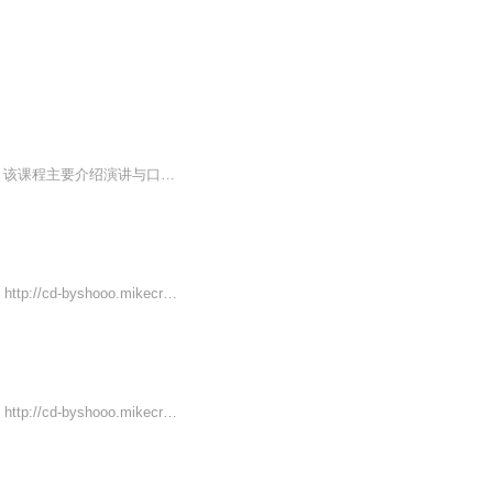
讲师：姚小玲 - 北航思想政治理论学院常务副院长 学院介绍：北京航空航天大学 课程介绍：该课程主要介绍演讲与口才的实用知识，各种演讲词的写作方法；介绍演讲、辩论、求职等通用口才的技巧等职业口才的技能。强调基本知识理论与实际训练相结合，突出人文性、交互性、参与性、操作性，能使学生在最短的时间内，掌握演讲与口才技能，提高口头表达能力，养成特定的职业口语风格与从业规范。
AD：成都柏硕艺人中心推出价值500元一节的声乐和流行唱法免费试听课。预约体验地址： http://cd-byshooo.mikecrm.com/mYClnWV 该课程主要介绍演讲与口才的实用知识，各种演讲词的写作方法；介绍演讲、辩论、求职等通用口才的技巧等职业口...
AD：成都柏硕艺人中心推出价值500元一节的声乐和流行唱法免费试听课。预约体验地址： http://cd-byshooo.mikecrm.com/mYClnWV增材制造（俗称3D打印）技术被誉为将引领“第三次工业革命”的关键技术之一，近年来得到各国高度重视和国内外学者的广泛研究。...