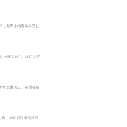
陈子瑜，现为北京航空航天大学物理科学与核能工程学院教授，博士生导师，物理学院副院长，凝聚态物理学科责任教授;兼任国家自然科学奖"物理与天文学"评奖委员会评委(2009-)，中国电子学会高级会员、应用磁学分会委员，磁学国家重点实验室学术委员会委员(2010-)，北京物理学会常务理事等专业学会职务，《信息记录材料》等编委;任Appl Phys Lett、Phys Rev B等多种刊物审稿人。曾任中国物理学会第八届理事会物理教学委员会高校分会委员(2006-2010)，教育部高校物...
【内容简介】这是一个航空工业帝国之梦，也是理想之梦。飞机制造，常被人们比喻为现代工业的“皇冠”，飞机“心脏”的航空发动机，因其研制技术含量高、工艺难度大，更是被称为“皇冠上的明珠”。本文讲述的就是以航空工业为背景的故事，主角从一家机械公...
每天几分钟，听完变飞友。在这里会讲一些关于飞机的事情，和一些彩蛋以及关于飞机的技术和发展历史。希望各位能够喜欢，另外请给张月票支持一下！
©2025 C.A.I.B. Studio 出品【将于2025期间重置 重置内容包括：改善音频质量、调整过时内容、增加资料准确性等】＃更新频率较慢，希望大家谅解。＃声音中或有口误，希望大家谅解。＂一旦尝试过飞行的滋味，以后每次在陆地上行走时，你都会把视线投向天空...