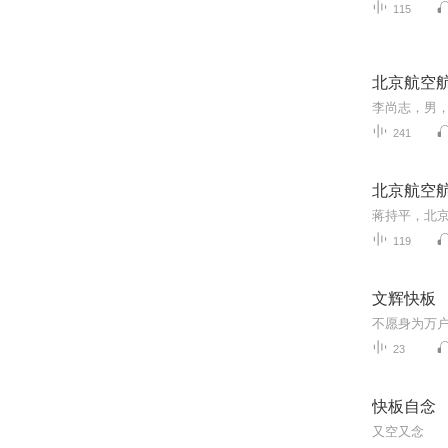
115
北京航空航
241
北京航空航
119
文辉快板
不愿身为万户
23
快板自念
又空又念