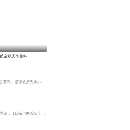
 航空航天小百科
演讲与口才课程是北京航空航天大学2015年春季首次在智慧树网开设的网课、国家精品视频公开课。授课教师为姚小玲。据2021年6月智慧树网显示，该课程已运行14学期、累计选课47.96万人，累计学校776所，累计互动70.08万次. [2] 该课程共六章，包括口才概述...
《十万个为什么》（ 第六版）由全国政协副主席、中国科学技术协会主席韩启德院士担任总主编， 110余位两院院士组成阵容强大的编委会，为新版《十万》的科学性、前沿性、权威性和可读性提供了可靠的保证。全书分为基础、专题、热点三大板块，涵盖了从数学、...