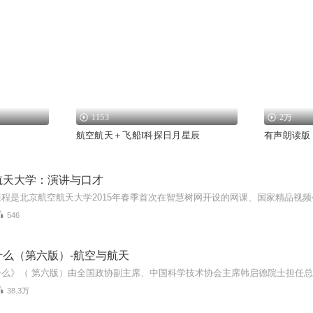
1153
2万
航空航天＋飞船I科探日月星辰
有声朗读版
航天大学：演讲与口才
546
什么（第六版）-航空与航天
38.3万