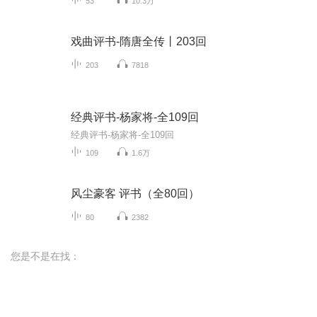
53
10.3万
戏曲评书-隋唐全传丨203回
203
7818
经典评书-杨家将-全109回
经典评书-杨家将-全109回
109
1.6万
风尘豪客 评书（全80回）
80
2382
您是不是在找：