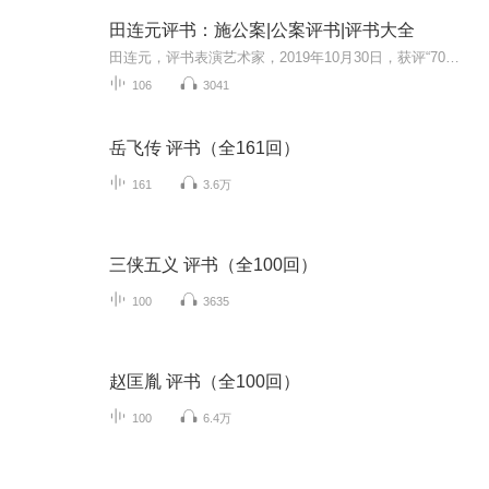
田连元评书：施公案|公案评书|评书大全
田连元，评书表演艺术家，2019年10月30日，获评“70年70人·杰出演播艺术家”。杰出演播艺术家。代表作品有《杨家将》、《水浒传》、《双镖记》等。以幽默的演绎风格，向听众呈现经典文学作品，为紧张刺激的剧情增添诙谐感。《施公案》，清代民间通俗公案...
106
3041
岳飞传 评书（全161回）
161
3.6万
三侠五义 评书（全100回）
100
3635
赵匡胤 评书（全100回）
100
6.4万