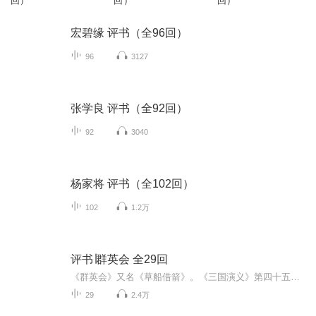
回）
回）
回）
宏碧缘 评书（全96回）
96
3127
张学良 评书（全92回）
92
3040
杨家将 评书（全102回）
102
1.2万
评书∣群英会 全29回
《群英会》又名《草船借箭》。《三国演义》第四十五—四十八回。川剧有《苦肉计》，滇剧、湘剧、徽剧、汉剧、豫剧、秦腔都有此剧目，河北梆子有《蒋干盗书》，同州梆子有《打黄盖》。故事讲的是孙权、曹操对峙于赤壁，曹令蒋干劝降。诸葛亮草船借箭，周瑜用苦肉计责黄盖，黄诈降曹操。庞统又献连环计，使曹军战船自行钉锁，以利东吴火攻。...
29
2.4万