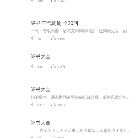
185
7102
评书∣三气周瑜 全20回
一气：智取南郡，诸葛亮和周瑜约定：让周瑜先攻，如果攻不下，就由诸葛亮去攻，谁攻下归谁。南郡是曹仁防守的地区。结果周瑜费尽心思攻下时，却已经被诸葛亮趁他不防备占领了。二气：周瑜想用美人计留下刘备。被诸葛亮发觉，用计策将刘备夫妇接了回来，并让人在船头喊话取笑周瑜，这就是著名的：周郎妙计安天下，赔了夫人又折兵。三气：周瑜想取荆州，假说想取汉中，借道荆州，趁刘备等人出来迎接时一举擒获，这是“借途灭虢”之计，被诸葛亮识破，苦战得出，这是第三气。...
20
9448
评书大全
842
3.3万
评书大全
拍响醒木，话说世间诸事皆由机缘定数。前路风波难料，是非曲折自有分晓，且听细细道来这一段人间百态，起落浮沉尽在书中。诸位看官，静听分说。自盘古开天，历朝历代，江山更迭，世事沉浮。朝堂之中有忠臣良相，疆场之上有铁血武将，江湖之间有侠义豪杰。...
937
1053
评书大全
寰宇天下，天下话事：阿润是我，我是阿润！欢迎关注、订阅、评论和分享，您的支持是我最大的动力！ 以铜为鉴，可以正衣冠;以人为鉴，可以明得失;以史为鉴，可以知兴替。 本专辑旨在以声音形式传播中华文化，中华名族崛起...