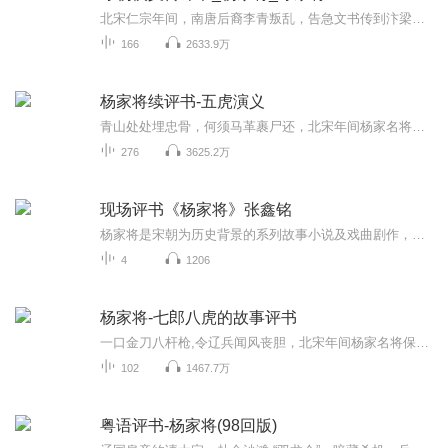
北宋仁宗年间，南唐后裔李青叛乱，告急文书传到汴梁，仁宗在众臣间寻求挂帅的良将。为了夺帅印，引发了狄青之子狄龙与杨家的恩怨，最终由穆桂英挂帅征南。后狄龙挂二路元帅出征，报复杨家，处处与杨家作对。幸得包拯密访狄龙，从而惊走狄龙。宋代第四代皇...
166
2633.9万
杨家将续评书-五虎演义
青山处处埋忠骨，何须马革裹尸还，北宋年间杨家名将保家卫国的感人故事。当时，杨家名将可谓一口金刀八杆枪，令辽兵闻风丧胆，对宋朝可谓居功至伟。 怎奈奸臣当道，潘仁美大奸大佞，杨家名将遭到严重迫害。 辽国皇帝约请太宗，赴金沙滩 “双龙会”，暗藏杀...
276
3625.2万
现场评书《杨家将》张鑫铭
杨家将是宋朝为历史背景的系列故事小说及戏曲剧作，以北宋的杨业、杨延昭和杨文广杨家三代戍守北疆及精忠报国的抗辽和西夏之人物事迹为原型蓝本。
4
1206
杨家将-七郎八虎的故事评书
一口金刀八杆枪,令辽兵闻风丧胆，北宋年间杨家名将保家卫国的感人故事。对宋朝可谓居功至伟。 怎奈奸臣当道，辽国皇帝约请太宗，赴金沙滩 “双龙会”，暗藏杀机，兵困行宫。声声怒吼，阵阵击鸣，战车交错，刀光血影。大郎、二郎和三郎战死、四郎和五郎失踪...
102
1467.7万
粤语评书-杨家将(98回版)