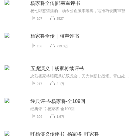
杨家将全传|邵荣军评书
杨七郎怒劈潘豹，杨令公血溅李陵碑，寇准巧设阴审智斗权奸，巾帼穆桂英统帅三军！国仇家恨、忠奸博弈、绝境奇谋，尽显英雄家族的命运沉浮与忠勇传承。 ...
107
3527
杨家将全传｜相声评书
136
719.3万
五虎演义丨杨家将续评书
忠烈杨家将暗藏杀机双龙会，刀光剑影赴战场。青山处处埋忠骨，何须马革裹尸还，北宋年间杨家名将保家卫国的感人故事。当时，杨家名将可谓一口金刀八杆枪，令辽兵闻风丧胆，对宋朝可谓居功至伟。然而奸臣当道，潘仁美大奸大佞，杨家名将遭到严重迫害。辽国...
217
2.1万
经典评书-杨家将-全109回
经典评书-杨家将-全109回
109
1.6万
呼杨侠义传评书_杨家将_呼家将