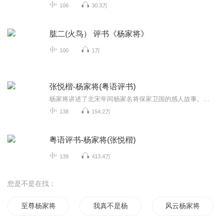
106
30.3万
肱二(火鸟） 评书《杨家将》
100
1万
张悦楷-杨家将(粤语评书)
杨家将讲述了北宋年间杨家名将保家卫国的感人故事。当时，杨家名将可谓一口金刀八杆枪，令辽兵闻风丧胆，对宋朝可谓居功至伟。 怎奈奸臣当道，潘仁美大奸大佞，杨家名将遭到严重迫害。辽国皇帝约请太宗，赴金沙滩 “双龙会”，暗藏杀机，兵困行宫。声声怒...
138
154.2万
粤语评书-杨家将(张悦楷)
139
413.4万
您是不是在找：
至尊杨家将
我真不是杨戬啊
风云杨家将