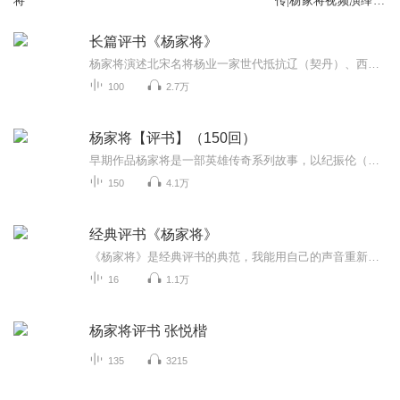
将
传|杨家将视频演绎版
本
长篇评书《杨家将》
杨家将演述北宋名将杨业一家世代抵抗辽（契丹）、西夏入侵的故事。全书通过颂扬杨家世代忠勇卫国，前仆后继的感人事迹，表现了爱国与卖国的忠奸斗争。 书中人物众多，性格各异。杨六郎大智大勇，寇天官多谋善断，孟良粗中有细，焦赞义气当先，任炳舍身救友，王强笑里藏刀。书中文有寇准，武有杨延昭，相互配合，合情入理。任炳代友而死，六郎冒名而活，情节感人，真实可信。杨六郎与潘仁美、王强的忠奸斗争，矛盾尖锐。自称“杨九郎”的喜剧人物杨星，出身寒微、敬慕忠良，憨厚中带有几分稚气，幽默风趣，滑稽可爱，贯穿全书。“审潘洪”、“黑松林”、“云南发配”、“耗牛阵”等回目，环环紧扣，十分精彩。
100
2.7万
杨家将【评书】（150回）
早期作品杨家将是一部英雄传奇系列故事，以纪振伦（秦淮墨客）校阅的《杨家府演义》、熊大木的《杨家将传》（又名《北宋志传》《杨家将演义》）等演义、话本、戏剧等形式在中国民间广为流传、讲述了杨家四代人戍守北疆、精忠报国的动人事迹。
150
4.1万
经典评书《杨家将》
《杨家将》是经典评书的典范，我能用自己的声音重新演义。也是十分荣幸。也为新评书添加一份助力！！希望大家喜欢
16
1.1万
杨家将评书 张悦楷
135
3215