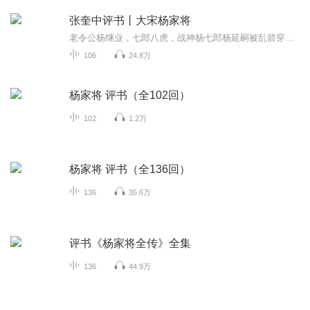
张奎中评书丨大宋杨家将
老令公杨继业，七郎八虎，战神杨七郎杨延嗣被乱箭穿身，到底死没死，呼延赞到底是大卸八块埋在陈家谷，还是死里逃生？双龙会，金沙滩，神童下边关，寇天官巧审潘杨案，六郎挂帅，真假杨六郎，牤牛阵，天门阵，全书把杨家将忠贞保国弘扬正气表演的淋漓尽致...
106
24.8万
杨家将 评书（全102回）
102
1.2万
杨家将 评书（全136回）
136
35.6万
评书《杨家将全传》全集
136
44.9万