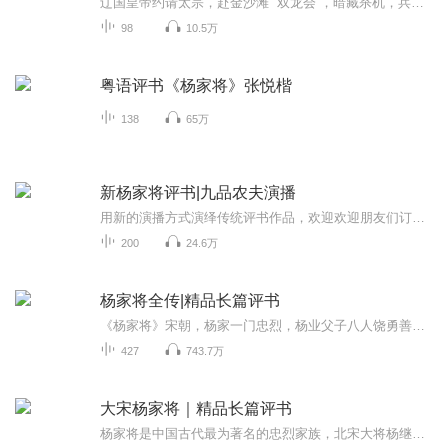
辽国皇帝约请太宗，赴金沙滩 “双龙会”，暗藏杀机，兵困行宫。声声怒吼，阵阵击鸣，战车交错，刀光血影。大郎、二郎和三郎战死、四郎和五郎失踪，七郎被潘仁美万箭射死。
98
10.5万
粤语评书《杨家将》张悦楷
138
65万
新杨家将评书|九品农夫演播
用新的演播方式演绎传统评书作品，欢迎欢迎朋友们订阅收听。
200
24.6万
杨家将全传|精品长篇评书
《杨家将》宋朝，杨家一门忠烈，杨业父子八人饶勇善战，屡立奇功，甚得宋太宗重用。 当朝国丈潘洪一家横行霸道，恃势凌人。潘洪与辽暗中勾结，合计倾覆大宋王朝。辽起兵犯宋，潘洪挂帅，杨家将为先锋。潘洪设下毒计，令杨家全军覆没:老令公杨业兵败自杀;杨...
427
743.7万
大宋杨家将｜精品长篇评书
杨家将是中国古代最为著名的忠烈家族，北宋大将杨继业一门三代，为保家卫国与入侵的强敌北辽、 西夏誓死抗争的悲壮事迹，至今流传不衰。