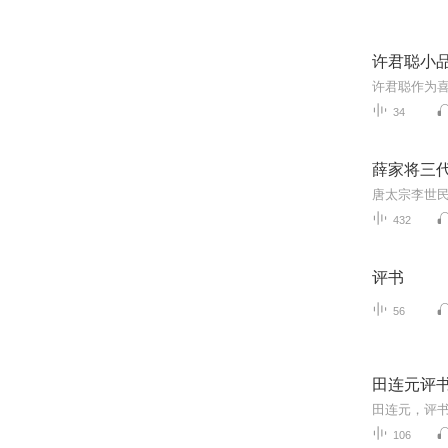
许君聪小
34
薛家将三
432
评书
56
田连元评书
106