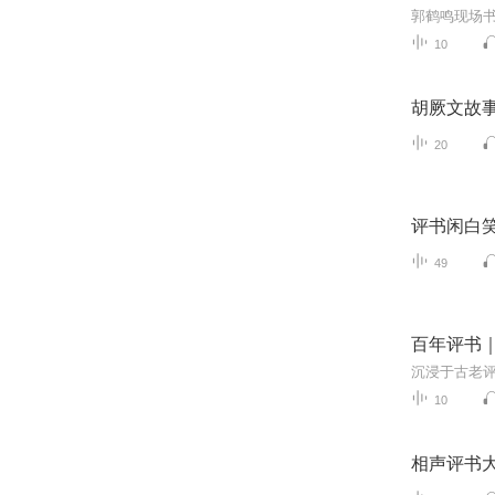
郭鹤鸣现场
10
胡厥文故
20
评书闲白
49
百年评书
10
相声评书