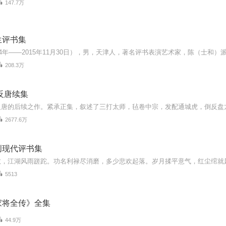
147.7万
生评书集
208.3万
反唐续集
2677.6万
创现代评书集
5513
家将全传》全集
44.9万