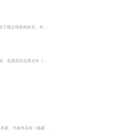
许君聪作为喜剧演员，如果经常笑场的话会显得有些不专业，但是刘海柱的这些笑场，却带给了观众很多的欢乐。并且在网络上还流传着一句话：黄胶鞋，七分裤，职业法师刘海柱。
唐太宗李世民为了收复辽东，统一天下，征讨盖苏文弑逆，援救新罗，曾三次出兵征讨高句丽。至唐高宗总章元年（公元668年）薛仁贵等率兵攻下平壤城，俘虏高句丽王高藏，高句丽灭亡。唐在高句丽故地设置9个都督府、42个州、100个县，设安东都护府统辖，以左武...
田连元，评书表演艺术家，2019年10月30日，获评“70年70人·杰出演播艺术家”。杰出演播艺术家。代表作品有《杨家将》、《水浒传》、《双镖记》等。以幽默的演绎风格，向听众呈现经典文学作品，为紧张刺激的剧情增添诙谐感。《施公案》，清代民间通俗公案...