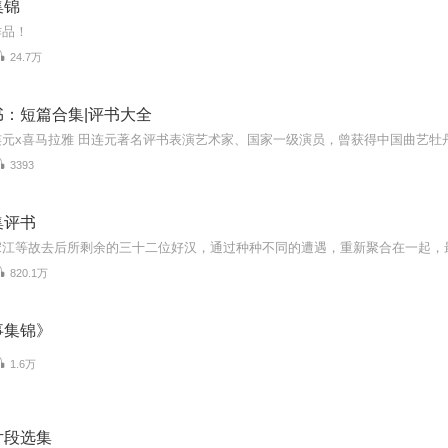
集锦
作品！
24.7万
：短篇合集|评书大全
3393
集评书
820.1万
事集锦》
1.6万
片段选集