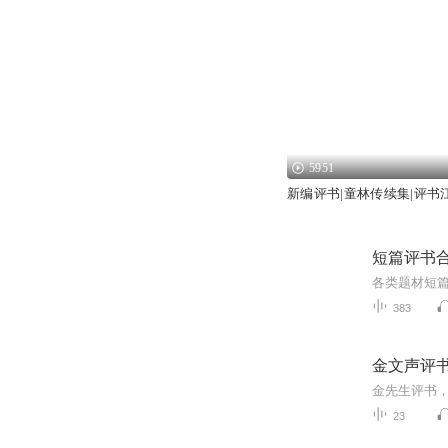
5951
新编评书|童林传续集|评书
短篇评书
各类题材短
383
金文声评
金先生评书
23