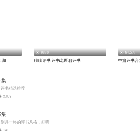
9830
64.5万
江湖
聊聊评书 评书老匠聊评书
中篇评书合
合集
篇评书精选推荐
2.8万
书集
，别具一格的评书风格，好听
141