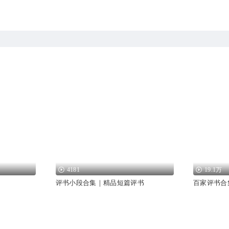
4181
19.1万
评书小段合集｜精品短篇评书
百家评书合