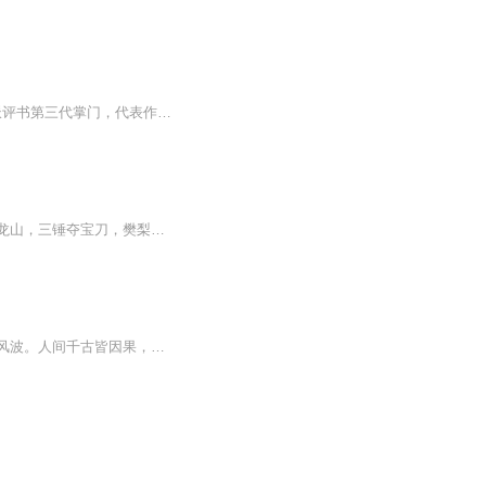
刘立福（1924年——2015年11月30日），男，天津人，著名评书表演艺术家，陈（士和）派评书第三代掌门，代表作品《聊斋志异》。2003年，荣获天津曲艺家协会、天津曲艺促进会颁发的“曲艺事业终身成就奖”。2015年入选天津市非物质文化遗产“陈派聊斋评书”...
本书是薛刚反唐的后续之作。紧承正集，叙述了三打太师，毡卷中宗，发配通城虎，倒反盘龙山，三锤夺宝刀，樊梨花下山，薛刚被困，薛赞出世，摔死西宫娘娘，吓死武则天，大开铁丘坟，笑死程咬金等脍炙人口的故事。其主题思想与正集一脉相承。欢迎各位收听！
世事浮沉聚散，江湖风雨蹉跎。功名利禄尽消磨，多少悲欢起落。岁月揉平意气，红尘绾就风波。人间千古皆因果，终归恩仇情惑。《三路居·爱在北京》郝明深居简出，却意外收获爱情。然而，爱情来了，却又让他经历了一次次磨难……《逃逸情仇》陶三旺求学不果...