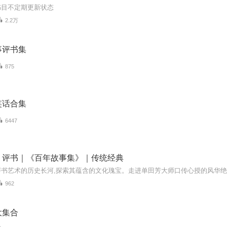
书目不定期更新状态
2.2万
事评书集
875
笑话合集
6447
｜评书｜《百年故事集》｜传统经典
962
大集合