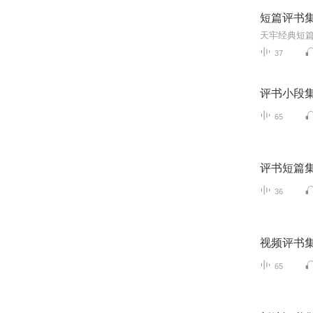
短篇评书
天牢经典短
37
评书小段
65
评书短篇
36
视频评书
65