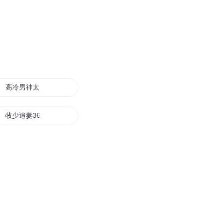
高冷男神太腹黑追婚36计
牧少追妻36计媳妇真香
先婚后爱甜蜜过招36式
萌婚36计冷情老婆很大牌
萌婚36计