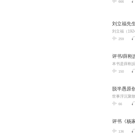
666
刘立福先
259
评书/薛刚
150
脱半愚原
66
评书《杨
136