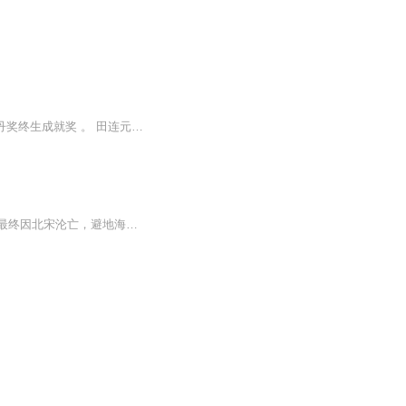
评书大家田连元x喜马拉雅 田连元著名评书表演艺术家、国家一级演员，曾获得中国曲艺牡丹奖终生成就奖 。 田连元的短篇评书集锦，故事短小精炼带给你不一样的评书体验 本专辑包含给袁阔成出难题、白字司令、胡不字、富翁的许诺等有趣好玩的评书故事 让你更...
水泊梁山在宋江等故去后所剩余的三十二位好汉，通过种种不同的遭遇，重新聚合在一起，最终因北宋沦亡，避地海外，开基立业，李俊称王暹罗。书中对《水浒传》里涉及的各类人物，也都善有善报，恶有恶报，一一给予归宿，和前传一样，作者把全部同情都倾注在...