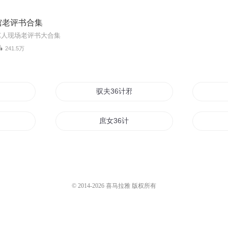
馆老评书合集
艺人现场老评书大合集
241.5万
少撒糖甜蜜蜜
驭夫36计邪帝的至尊毒妃
36计
庶女36计
妻冷艳归来
蜜汁36式小甜心快过来
裁请止步
旧爱难缠总裁逼婚36计
© 2014-
2026
喜马拉雅 版权所有
性总裁狂宠妻
第36次心动