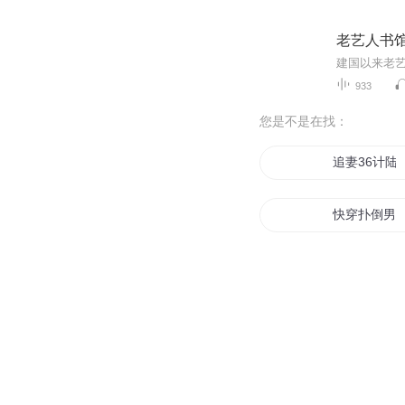
老艺人书
建国以来老
933
您是不是在找：
追妻36计陆
快穿扑倒男神
追妻36计前
攻婚36计总
逼婚36计狼