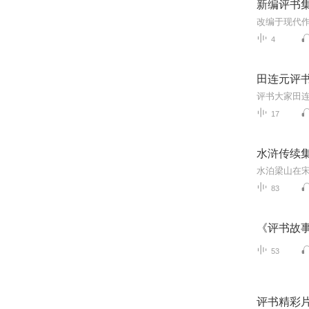
新编评书
改编于现代
4
田连元评书
17
水浒传续
83
《评书故
53
评书精彩