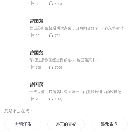
28
4593
曾国藩
曾国藩出生普通耕读家庭，自幼勤奋好学，6岁入塾读书。8岁能读四书、诵五经，14岁能读《周礼》《史记》《文选》。道光十八年（1838年）中进士，入翰林院，为军机大臣穆彰阿门生。累迁内阁学士，礼部侍郎，署兵、工、刑、吏部侍郎。同治三年，以湘军攻破天...
22
724
曾国藩
草根逆袭副国级之路的秘诀-曾国藩家书！
158
7006
曾国藩
一代大儒，晚清名臣曾国藩一生由巅峰到谢世的经典记录，著名历史小说家唐浩明的成名之作。
98
1.1万
您是不是在找：
大明辽藩
藩王的宠妃
混元藩境