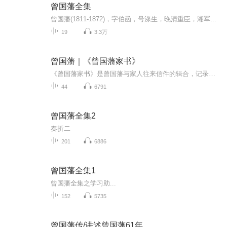
曾国藩全集
曾国藩(1811-1872)，字伯函，号涤生，晚清重臣，湘军的创立者和统帅者。清朝军事家、理学家、政治家、书法家，文学家，晚清散文"湘乡派"创立人。官至两江总督、直隶总督、武英殿大学士，封一等毅勇侯，谥曰文正。是中国历史上最有影响的人物之一。他的人生...
19
3.3万
曾国藩｜《曾国藩家书》
《曾国藩家书》是曾国藩与家人往来信件的辑合，记录了曾国藩在清朝道光二十年左右至同治十年左右的军政生涯和家庭生活。本书音频从一千五百封家书中，精选出近二百封思想深刻、内容连贯的书信，并冠以标题，以飨读者。本书音频记录了曾国藩人生最重要的三十年间的心路历程和泽被后世的箴言家训，只言片语竟道尽修身、齐家、治国、平天下的机关奥义。在国藩笔下懂得修身、齐家、治国、平天下。播出时间：每工作日不定时更新。作者/主播简介：栖俽（邢欣）毕业于湖南农业大学·生态艺术设计，做UI设计爱配音的平凡人。
44
6791
曾国藩全集2
奏折二
201
6886
曾国藩全集1
曾国藩全集之学习助...
152
5735
曾国藩传/讲述曾国藩61年