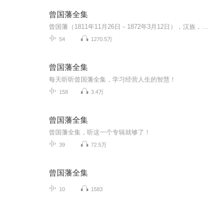
曾国藩全集
曾国藩（1811年11月26日－1872年3月12日），汉族，初名子城，字伯涵，号涤生，宗圣曾子七十世孙。中国近代政治家、战略家、理学家、文学家，湘军的创立者和统帅。与胡林翼并称曾胡，与李鸿章、左宗棠、张之洞并称“晚清四大名臣”。官至两江总督、直隶总督...
54
1270.5万
曾国藩全集
每天听听曾国藩全集，学习经营人生的智慧！
158
3.4万
曾国藩全集
曾国藩全集，听这一个专辑就够了！
39
72.5万
曾国藩全集
10
1583