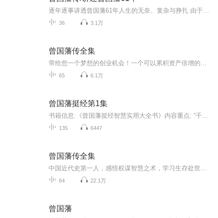
逐年逐事讲透曾国藩61年人生的无奈、复杂与挣扎 由于主播不是专业主播 所以在降噪以及音质等问题的技术有限，如有影响听感，望请见谅！
36
3.1万
曾国藩传全集
带给您一个梦想的创业机会！一个可以累积资产倍增的事业机会，加老师微信：56126288
65
6.1万
曾国藩挺经第1集
书籍信息:《曾国藩挺经智慧实用大全书》内容重点: “千古完人”修身处世的完美法则； “官场楷模”居官做官的决胜谋略； “中兴名臣”绝境逢生的超级智慧； 曾国藩一生成功智慧的凝结； 清名臣数年处世经验的结晶；主播介绍:推荐人群:
135
6447
曾国藩传全集
中国近代史第一人，感悟权谋智慧之术，学习生存处世之道。曾国藩是一个高手，更是一个可以被学习的高手。如何抓住事业机遇，如何最大限度排除通向成功之路的人为障碍，...
64
22.1万
曾国藩