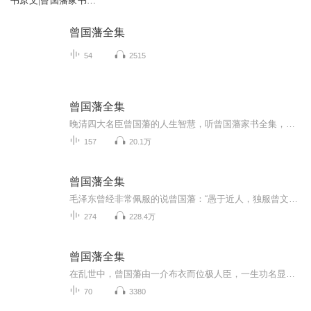
书原文|曾国藩家书译
文
曾国藩全集
54
2515
曾国藩全集
晚清四大名臣曾国藩的人生智慧，听曾国藩家书全集，学经营人生的智慧！听节目，学养生，得好礼，老师是国医大师弟子； +老师，就送你《日常养生160道中医食疗方》；老师擅长用中医食疗法+营养学调理亚健康； 粉丝有问题，可私信或加老师免费咨询； 老师...
157
20.1万
曾国藩全集
毛泽东曾经非常佩服的说曾国藩：“愚于近人，独服曾文正......观其收拾洪杨一役而完美无缺。使以今人易其位，其能如彼之完满乎？” “曾国藩是地主阶级中最厉害的人物”蒋介石评价曾国藩：曾氏已足为吾人之师矣，蒋介石在黄埔军校，他也以《爱民歌》训导...
274
228.4万
曾国藩全集
在乱世中，曾国藩由一介布衣而位极人臣，一生功名显赫，为朝廷建立了丰功伟业。他被奉为官场“楷模”，在官场中以老成持重、灵活多変、坚忍不拔著称。他不是军人，却为朝廷建立了丰功伟业；他不是哲人，但留下的文稿字字珠玑，饱含人生的哲理。
70
3380