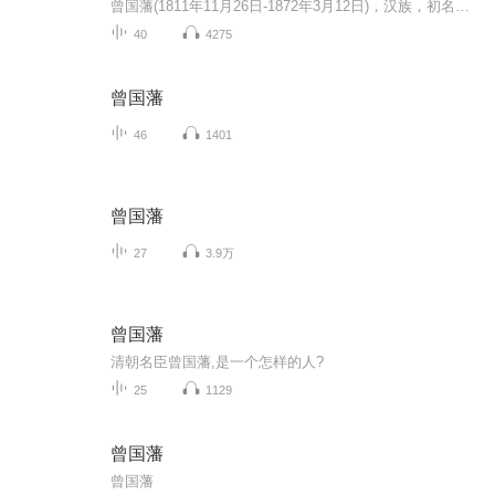
曾国藩(1811年11月26日-1872年3月12日)，汉族，初名子城，字伯涵，号涤生，宗圣曾子七十世孙。中国近代政治家、战略家、理学家、文学家，湘军的创立者和统帅。与胡林翼并称曾胡，与李鸿章、左宗棠、张之洞并称"晚清四大名臣"。官至两江总督、直隶总督、武...
40
4275
曾国藩
46
1401
曾国藩
27
3.9万
曾国藩
清朝名臣曾国藩,是一个怎样的人?
25
1129
曾国藩
曾国藩