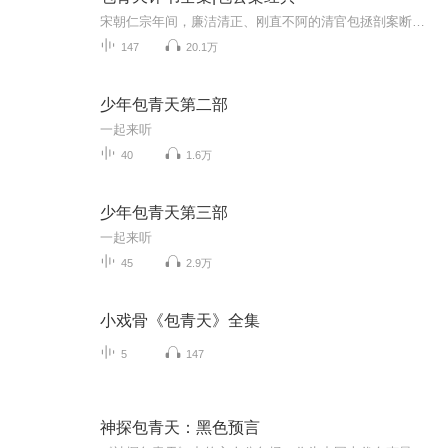
宋朝仁宗年间，廉洁清正、刚直不阿的清官包拯剖案断狱、除霸安良，以及双侠丁兆兰、丁兆惠，南侠展昭、北侠欧阳春和陷空岛五位义士的行侠仗义、为民除害的故事。其中，包括狸猫换太子，路断人命案，巧审乌盆，铡庞昆，草桥断后，三吃鱼，五鼠闹东京，智激...
147
20.1万
少年包青天第二部
一起来听
40
1.6万
少年包青天第三部
一起来听
45
2.9万
小戏骨《包青天》全集
5
147
神探包青天：黑色预言