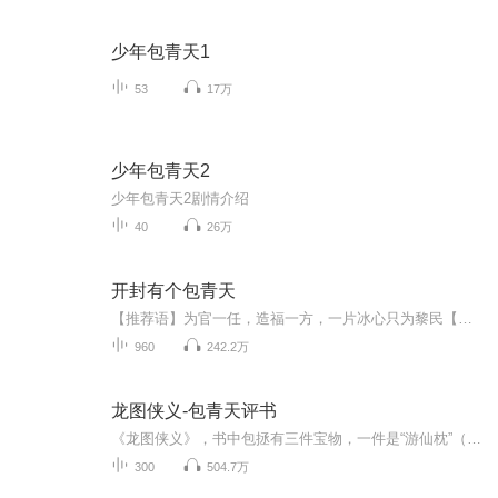
少年包青天1
53
17万
少年包青天2
少年包青天2剧情介绍
40
26万
开封有个包青天
【推荐语】为官一任，造福一方，一片冰心只为黎民【作品简介】《开封有个包青天》开封府为北宋时期的天下首府，威名天下无双，开封有个包青天讲述包拯带领展昭，五鼠，三侠五义，扶正去邪，秉公执法，破获各种奇案的故事，美名传于古今。故事高潮迭起一个...
960
242.2万
龙图侠义-包青天评书
《龙图侠义》，书中包拯有三件宝物，一件是“游仙枕”（人一枕上就入睡，到阴曹地府和阎王爷见面，睡一觉又回阳间了），二件叫“照妖镜”（一照妖怪就都吓跑了），三件叫“古金盆”（这种盆放上水，给李太后一洗，两只瞎眼就复明了，盆还能让人的魂魄分清...
300
504.7万