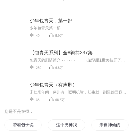
少年包青天，第一部
少年包青天第一部
40
5.9万
【包青天系列】全8辑共237集
包青天的剧情简介 · · · · · · 一出怒铡陈世美拉开了开封府尹龙图大学士包拯（金超群 饰）不畏强权、为民伸冤的序幕。新科状元陈世美不仅才高八斗、而且生得英俊潇洒，在问得他并未娶妻后，皇上将他招为了驸马，一时成为朝中一大喜事。岂料在这...
239
6.8万
少年包青天（有声剧）
宋仁宗年间，庐州有一聪明机智，却生就一副黑黝面容的青年，此人便是包拯(周杰饰)，他屡破奇案，为人申冤，赢得众口称赞，包拯有一同窗同学，乃府尹之子公孙策(任泉饰)，公孙策智慧过人，自视甚高，与拯堪称一时瑜亮，然每次查案，皆败在拯手下，令策又妒...
38
68.6万
您是不是在找：
带着包子说爱我
这个男神我包了
来自神仙的红包