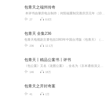
包青天之端州传奇
本评书由肇庆电台制作；何阳福重制完善庆历元年（1041年），包拯调任端州（今广东肇庆）知府。端州出产砚台，此前的知府趁着进贡大都敛取是贡数几十倍的砚台，来赠送给当朝权贵。包拯命令制造的砚台仅仅满足贡数，他在任满一年没拿一方砚台回家。
27
8.8万
包青天 全集236
包青天电视剧主要包括1993年中国台湾版《包青天》（金超群主演，236集）、1995年中国香港TVB版《包青天》（狄龙主演）以及后续系列如《包青天之七侠五义》等，其中1993年版最为经典，主演金超群、何家劲、范鸿轩组成“铁三角”
236
12.1万
包青天丨精品公案书丨评书
《包公案》又名《龙图公案》，全名为《京本通俗演义包龙图百家公案全传》，又称《龙图神断公案》。公案小说，明代的公案小说，讲述包公破案的故事，是中国古代文学三大公案之一。影响较大。全书十卷，安遇时编。编著者安遇时生平事迹待考。
146
18万
包青天之开封奇案
41
1万