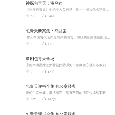
神探包青天：审乌盆
《神探包青天》中的主人公包拯，作为中国古代名声最响亮的清官形象频频出现在各类文艺作品当中，影响了几代中国人。 本套《神探包青天》有声书就是以宋朝开封府府尹包拯的探案故事为主线，通过《黑色预言》《渔火村劫案》《变脸的绑架》《审乌盆》《扑朔迷...
12
8446
包青天断案集：乌盆案
作为中国古代名声最响亮的清官，包拯的形象频频出现在各类文艺作品当中，影响了几代中国人。《乌盆案》是以宋朝开封府府尹包拯的探案故事为主线，精彩故事，展示出包拯清廉、机智、不畏强权的性格特质，让我们邪不胜正的道理。
12
1721
豫剧包青天全场
①河南明星擂主大爱剧团②漯河市豫剧团③登封市豫剧团④梨园春一出大戏明星版《包青天》⑤郑州市豫剧院
7
5.4万
包青天评书全集|包公案经典
宋朝仁宗年间，廉洁清正、刚直不阿的清官包拯剖案断狱、除霸安良，以及双侠丁兆兰、丁兆惠，南侠展昭、北侠欧阳春和陷空岛五位义士的行侠仗义、为民除害的故事。其中，包括狸猫换太子，路断人命案，巧审乌盆，铡庞昆，草桥断后，三吃鱼，五鼠闹东京，智激...
147
24.3万
包青天评书全集|包公案经典