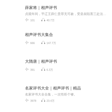
薛家将｜相声评书
贞观年间，平辽王薛仁贵罪无可赦，受皇叔陷害三赴法场。虽获昭雪心灰意冷，逃逸江湖。不料偶遇军师徐茂公诡计，力挽狂澜任征西大元帅。缘何平辽王逆转人生、换命屡屡血战？群豪战阵身死魂消，薛家传奇三代从容。是生是死搏命捍西疆，一盘棋局胜虚未归。壮...
101
40.7万
相声评书大集合
666
147.7万
大隋唐｜相声评书
391
6.3万
名家评书大全｜相声评书｜精品
名家评书大全合集，一次性听个够。
3978
23.4万