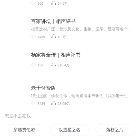
360
64.3万
百家讲坛｜相声评书
栏目选材广泛，曾涉及文化、生物、医学、经济等各个方面，现多以文化题材为主，并较多涉及中国历史、中国文化
1489
4.3万
杨家将全传｜相声评书
136
718.4万
老千付费版
特别提醒：珍爱生命，远离赌博本专辑为《我的老千生涯》提前收听付费专辑，每集0.15元。【故事简介】在赌局上，生手怕熟手，熟手怕高手，高手怕千手，千手怕失手，所谓十赌九骗，唯一不骗你的一次是为钓你的鱼。千中有千局中有局，社会是一个比赌场更复杂...
3484
13.08亿
您是不是在找：
穿越费伦游记
以造星之名公费恋爱
落榜之后