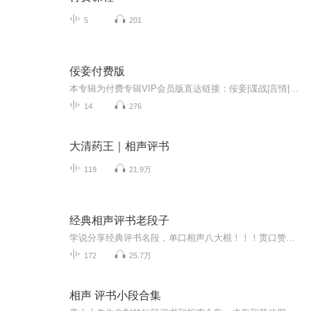
5
201
佞妾付费版
本专辑为付费专辑VIP会员版直达链接：佞妾|谍战|言情|双向奔赴|烧脑|群像|非清水VIP版部分情节因审核有做删减，付费专辑还原原著作者简介 一串山胡椒连获省级文学奖，严肃文学新生代作家，摒弃言情史观，正视女性力量。故事简介 一九四三年九月的江口，...
14
276
大清药王｜相声评书
119
21.9万
经典相声评书老段子
学说分享经典评书名段，单口相声八大棍！！！贯口赞赋！！！引人入胜！雅俗共赏！！！
172
25.7万
相声 评书小段合集