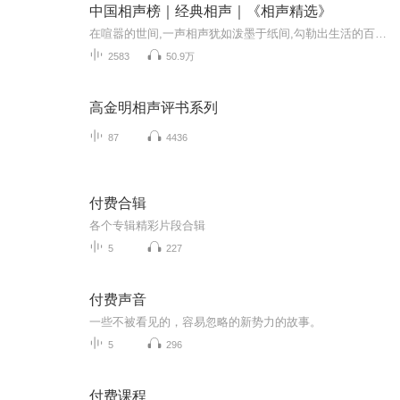
中国相声榜｜经典相声｜《相声精选》
在喧嚣的世间,一声相声犹如泼墨于纸间,勾勒出生活的百态。这本书汇聚了德高望重的郭德纲倾力娱乐人心的作品,为读者开启一扇探微幽默的窗户,穿越生活的所有万象。每一句戏谑的话语都把你带入一个笑料百出的舞台,让你时而感受到生活的无常,时而体味到喜乐的...
2583
50.9万
高金明相声评书系列
87
4436
付费合辑
各个专辑精彩片段合辑
5
227
付费声音
一些不被看见的，容易忽略的新势力的故事。
5
296
付费课程