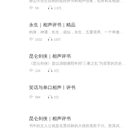
唐山大先生自制的短段评书和相声合集，也有和其他朋友合作创作的相声，希望大家喜欢，合作的作品会注明。
59
1.9万
永生｜相声评书｜精品
肉身，神通，长生，成仙，永生，五重境界。一个卑微的生灵，怎么样一步步打开永生之门？天地之间，肉身的结构，神通的奥秘，长生的逍遥，成仙的力量，永生的希望，尽在其中。无穷无尽的新奇法宝，崭新世界，仙道门派，人，妖，神，仙，魔，王，皇，帝，人...
1532
19万
昆仑剑侠｜相声评书
《昆仑剑侠》是以清朝康熙年间“三番之乱”为背景的历史武侠评书，讲述了主人公胜英（胜子川）的故事。胜英武艺高强，仗义助人，被称为“昆仑侠”。某日，官府捉走胜英，并押至死囚牢。胜家眷属及弟子不知何罪，焦虑万分。江湖侠士为营救胜英展开行动。而...
124
3万
笑话与单口相声丨评书
584
2万
昆仑剑侠｜相声评书
书中的主人公就是名贯武林的大侠胜英胜子川。胜英武艺高强，仗义助人，江湖尽皆仰目为“昆仑侠”。忽一日，官府差人至胜家寨，捉走了胜英，押在死囚牢内。胜家眷属、弟子不知所犯何罪，焦虑万千。江湖侠义之士为救胜英欲劫牢反狱。原来皇宫中发生了一件惊...