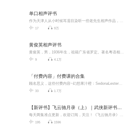
单口相声评书
作为天津人从小时候耳濡目染听一些老先生相声作品，也喜爱相声评书，改遍一些相声选的小段，为了在这个快节奏的生活逗大家一笑，好与不好大家多担待，好的话大家也多支持，谢谢大家鼓励及评论！我以后会带来更多好玩的单口相声作品
17
9万
黄俊英相声评书
黄俊英，男，1936年生，祖籍广东省罗定。著名粤语相声表演艺术家、国家一级演员、广东省曲协副主席、广东音乐曲艺团艺术指导，相声方言化的拓荒者之一，享受国务院颁发政府特殊津贴，曾获广东省第五届鲁迅文艺奖，被评为广东最受欢迎笑星。16岁开始从事表演，并师从著名粤剧表演艺术家罗品超学习粤剧表演艺术6年；1958年黄俊英到北京参加中国第一届全国曲艺汇演，并接触到北方的相声艺术，因被相声艺术深深吸引便立志把北方的相声南粤化。1983年5月，黄俊英偕同杨达、林运洪和崔灵霄等牵头成立了“广州相声艺术团”，黄俊英任团长。
9
4.1万
「付费内容」付费课的合集
顾名思义，这些付费内容~幻想果汁橙：SedonaLester微：happierlighterQQ群：1046443622
33
1.7万
【新评书】飞云驰月录（上）｜武侠新评书｜相声评书｜评书
每天两集准点更新，欢迎订阅，关注！《飞云驰月录》是台湾武侠作家白虹的代表作之一。故事的主人公云天翼原本只是江湖中一个寂寂无名的小辈，却因种种奇遇，一脚踏入了武林的风暴中心。他先是意外习得了威力无穷却阴狠毒辣的禁招“残天缺地”，又因机缘服...
195
1596