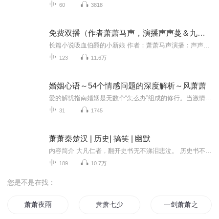
60
3818
免费双播（作者萧萧马声，演播声声蔓＆九殿下)
长篇小说吸血伯爵的小新娘 作者：萧萧马声演播：声声蔓该版权授权由鹿程有音提供回忆里，我聆听你动人的笑声。耳边微微吹过的风会把你的罗裙轻轻带起，我不怀好意地笑着向你看去，你会红着脸撅着小嘴过来轻轻捶打我。那是四百年前，那时的我应该还是会笑，...
123
11.6万
婚姻心语～54个情感问题的深度解析～风萧萧
爱的解忧指南婚姻是无数个“怎么办”组成的修行。当激情沉淀为日常，那些未说出口的期待、藏在琐事里的疲惫、突然爆发的争吵，都可能让亲密关系陷入迷雾。《婚姻心语》不是答案之书，而是一盏灯——用54个真实案例，陪你看清爱的本质：它需要勇气，更需要...
31
1745
萧萧秦楚汉 | 历史| 搞笑 | 幽默
内容简介 大凡仁者，翻开史书无不涕泪悲泣。 历史书不杀人，但历史书里全是杀人的故事，看历史其实就是看杀人。 本人每次翻阅史籍，都要先虔诚地合掌默念三声阿弥陀佛，以示对亡灵的尊重。 下面的故事发生在二千多年前，在那短短几十年间，中国王权的最高...
189
10.7万
您是不是在找：
萧萧夜雨
萧萧七少
一剑萧萧之一剑红