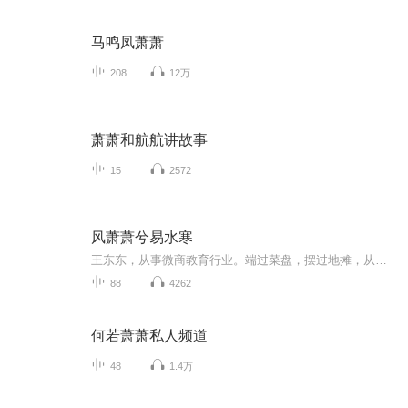
马鸣凤萧萧
208
12万
萧萧和航航讲故事
15
2572
风萧萧兮易水寒
王东东，从事微商教育行业。端过菜盘，摆过地摊，从无背景没人脉，迷茫无望到找到方向死磕2年坚持不懈，凭借真实，坚持，抓住移动互联网机遇，帮助服务影响千万微商人次,专注服务于一线拼搏的个人微商找到方向，实现自我价值。2015年创建王东东商学院，拥有几千位付费学员。微信：370840134 添加备注（学习）无备注不通过！
88
4262
何若萧萧私人频道
48
1.4万