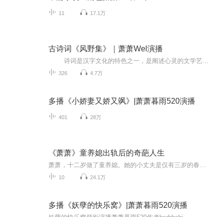
11
17.1万
古诗词《风野集》｜萧萧Wel演播
诗词是汉字文化的特色之一，是阐述心灵的文学艺术。诗人、词人需要掌握成熟的艺术技巧，并严格按照韵律要求，用凝练的语言、绵密的章法、充沛的情感，以及丰富的意象来高度集中地表现社会生活和人类精神世界 李兵先生所著的这本《风...
326
4.7万
多播《小娇妻又娇又飒》|萧萧暮雨520演播
401
28万
《萧萧》童养媳出轨后的奇葩人生
萧萧，十二岁做了童养媳。她的小丈夫是仅有三岁的春官。萧萧的婆家是殷实的农家，婆家人都很和善，对她很好。做媳妇的萧萧一面照料小丈夫，一面做家务，日子过得很平淡，很知足。萧萧十五岁时，被婆家的工人花狗引诱做了“坏事”……按照湘西旧风俗，这种...
10
24.1万
多播《妖孽的快乐窝》|萧萧暮雨520演播