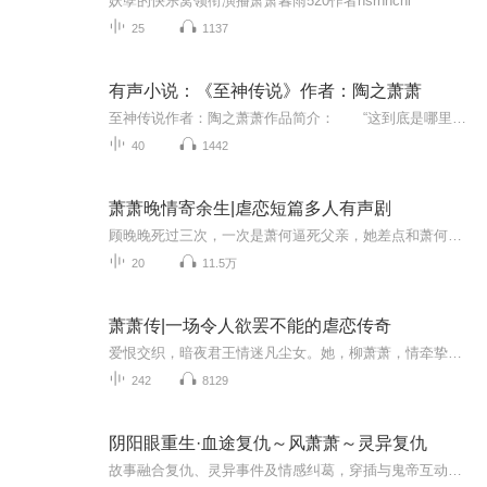
妖孽的快乐窝领衔演播萧萧暮雨520作者hsrhhchi
25
1137
有声小说：《至神传说》作者：陶之萧萧
至神传说作者：陶之萧萧作品简介： “这到底是哪里？我是死了还是活着……”冰冷与黑暗并存的宇宙深处，两名异常高大、令人毛骨悚然的怪人拉着一名五花大绑的男子，吃力而又缓慢的向前飘动着，他们究竟是前往阴曹地府，还是九天仙界，是亘古长存，还是...
40
1442
萧萧晚情寄余生|虐恋短篇多人有声剧
顾晚晚死过三次，一次是萧何逼死父亲，她差点和萧何同归于尽；一次是萧何为了救别的女人的孩子，让她怀孕，她差点死在手术台上；最后一次是她身患绝症，最终死在萧何的怀里。她受尽了世间重重痛苦，可命运终究是亏待了她...
20
11.5万
萧萧传|一场令人欲罢不能的虐恋传奇
爱恨交织，暗夜君王情迷凡尘女。她，柳萧萧，情牵挚爱，却陷暗夜帝皇九慕阳。一夜交易，容颜虽毁，真爱难掩。局中局，情归何处？他，颠覆人间，唯求她心，却错把心脏当真爱。生死相随，湖底共眠，真相大白，痛彻心扉。爱恨情仇，爆点连连，邀您共赏！
242
8129
阴阳眼重生·血途复仇～风萧萧～灵异复仇
故事融合复仇、灵异事件及情感纠葛，穿插与鬼帝互动的轻喜剧情节。主角在复仇过程中不仅需要应对鬼魂干扰，还需与多方势力周旋，展现生存智慧与果敢决断。