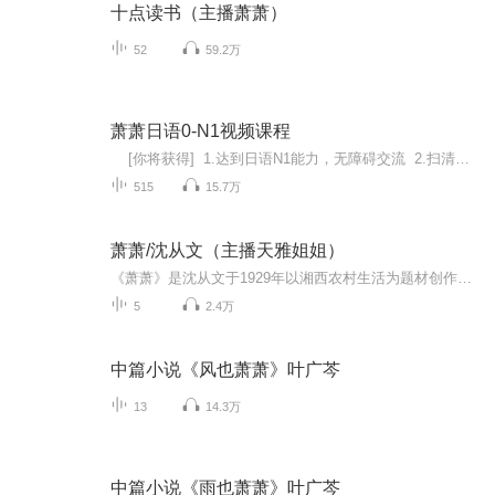
十点读书（主播萧萧）
52
59.2万
萧萧日语0-N1视频课程
[你将获得] 1.达到日语N1能力，无障碍交流 2.扫清知识盲区，停止无用努力 3.缩短日语学习时间，让学习事半功倍 4.帮你建立属于你的日语思维 [适合人群] 1.每天都在死记硬背，却依然学不好日语的人 2.时间有限，找对缩减时间学日语方...
515
15.7万
萧萧/沈从文（主播天雅姐姐）
《萧萧》是沈从文于1929年以湘西农村生活为题材创作的一篇短篇小说，描述了乡下一个童养媳的遭遇与悲剧性的命运。小说表现了湘西民风的纯朴，展示了“不悖乎人性”即顺应自然人性的主题意蕴，同时也谴责了旧中国农村童养媳制度的愚昧与野蛮并对历史文化及民族性进行了深入的思考。小说《萧萧》语言清新自然，写景优美淡雅，具有浓郁的乡土特色；情节舒缓，细节丰富而微妙。
5
2.4万
中篇小说《风也萧萧》叶广芩
13
14.3万
中篇小说《雨也萧萧》叶广芩