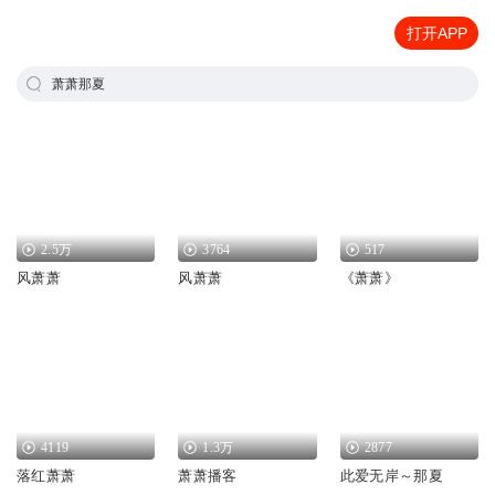
打开APP
萧萧那夏
2.5万
3764
517
风萧萧
风萧萧
《萧萧》
4119
1.3万
2877
落红萧萧
萧萧播客
此爱无岸～那夏