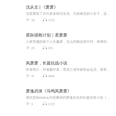
沈从文 | 《萧萧》
沈老塑造了许许多多鲜活生动、凡俗难见的小女子，这些女孩子生在长在湘西的灵山秀水中，有着湖湘之地特有的乡风民情，神秘清雅，仙灵动人。其间把特定的现实背景渗透在了字里行间，展露出这些女子在压抑的现实里的自由与选择。就让我们跟随沈老慧笔，走入...
18
4.5万
星际拯救计划｜君萧萧
人家穿越的各个人生赢家，怎么到她这就不对，弟弟却命在旦夕，只能接下十亿委托——拯救皇帝。一个苦逼女主倒霉倒霉再倒霉之后，杀野兽杀异形不断变强，拯救皇帝终于成为人生赢家的故事。
23
973
风萧萧，长篇抗战小说
作者简介：作者戴中泉，黑龙江省作家协会会员，著有多部抗战题材长篇小说，并在黑龙江等多省市广播电台连续播出。创作内容简介：伪满洲国军事部最高顾问、伪满军实际上的最高统帅南木实隆中将，在视察伪三江省时，出于政治目的，一手制造了富锦县敎育界惨...
47
3640
萧逸武侠《马鸣风萧萧》
请欣赏由niukou为您播讲的萧逸先生的长篇武侠小说《马鸣风萧萧》。
9
2.5万