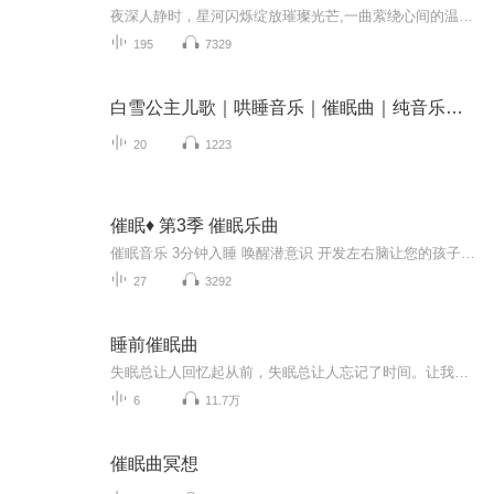
夜深人静时，星河闪烁绽放璀璨光芒,一曲萦绕心间的温柔声响仿佛催眠天籁,柔和地引导宝贝们进入梦乡。旋律中蕴藏着祥和的自然之音,犹如妈妈温暖的胸怀,让宝贝们感受无尽的安全与慰藉。这不仅是一张专注于宝贝睡眠的音乐集,更是一颗坚守宁静与平和的心灵明珠...
195
7329
白雪公主儿歌｜哄睡音乐｜催眠曲｜纯音乐｜摇篮曲｜
20
1223
催眠♦️ 第3季 催眠乐曲
催眠音乐 3分钟入睡 唤醒潜意识 开发左右脑让您的孩子赢在起跑线主播主页的其他作品抖音2025年️抖音最火热歌大全【排行榜】600首300首️ 抖音最火2024热歌连播 排行榜300首 ️ 抖音热歌 ️ 余音绕梁连播精选DJ300首️2025年最火车载炸街酒吧DJ动感车震202...
27
3292
睡前催眠曲
失眠总让人回忆起从前，失眠总让人忘记了时间。让我做你的催眠师，轻轻的闭上双眼，安静入睡，晚安。
6
11.7万
催眠曲冥想