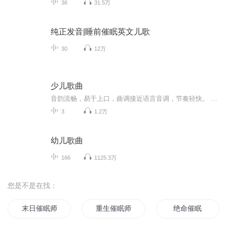
36
31.5万
纯正发音|睡前催眠英文儿歌
30
12万
少儿歌曲
音韵流畅，易于上口，曲调接近语言音调，节奏轻快。 【免费】0至6岁亲子互动教育游戏，关注我们的微信公号（ID：iappsteam_com ）可免费下载 或者识别图中二维码
3
1.2万
幼儿歌曲
166
1125.3万
您是不是在找：
末日催眠师
重生催眠师
绝命催眠