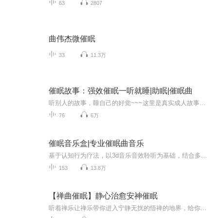
63
2807
曲伟杰微催眠
33
11.3万
催眠故事：强效催眠一听就睡|助眠|催眠曲
听别人的故事，睡自己的好觉~~~这里是真实成人故事，喜怒哀乐、悲欢离合，倾听身边人的情感秘密，感受成人世界的精彩。本专辑收集的是多个真实男女的真实情感故事。他们就在我们身边，甚至就是我们自己。如果您想分享自己的那段刻骨铭心的经历，也欢迎您来...
76
6万
催眠音乐盒|专业催眠曲音乐
基于认知行为疗法，以3d音乐音效聆听为基础，结合多维度的助眠方式高效地帮助睡眠困难的人群调整睡眠的认知和行为模式改善睡眠生理，摆脱不良的睡眠方式，重新找回身体的自然节律获取并形成健康睡眠模式的新概念和新数据，为人生提供源源不断的储备能量
153
13.8万
【禅曲催眠】静心治愈安神催眠
听着禅乐让禅乐带你进入宁静无扰的悟禅的地界，给你静心养生安神催眠解烦的空间，古代用五音疗疾治疗百病，宫商角徵羽分别对应心肝脾肺肾，宫音主脾，商音主肺，角音主肝，徵音主心，羽音主肾。因此音乐不仅好听还可用来治疗百病。 传统民乐为主，还有少量钢琴和其它西洋古典乐器曲为辅 如有适合本歌单好听有禅意的曲子欢迎推荐，不定时更新！！！