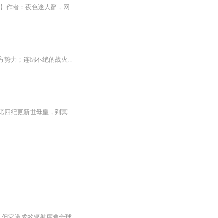
【内容简介】给我一把符文手枪，我可以射爆星球。以枪之道，君临星空！【作者/主播简介】作者：夜色迷人醉，网络小说作家。主播：浩善【购买须知】1、本作品为付费有声书，前131集为免费试听，购买成功后，即可收听，可下载重复收听。2、版权归原作者所有...
浩瀚星海，是勇敢者的舞台；纵横光年，历尽沧桑的巨变。身世飘零的少年与纠缠不清的三方势力；连绵不绝的战火和自由与正义的憧憬。涉足星空的年少，不死午休的毁灭。人类与少年、帝国与联邦、星海与地球，究竟会碰撞出如何的波澜壮阔，请听长篇科幻小说《...
【内容简介】从虫，到异虫，到暗虫！从伴生虫皇，到战斗母虫，到深渊孤后！从母虫，到第四纪更新世母皇，到冥古纪隐生代母皇！虫族就得有虫族的范！这里只有最原始的强弱法则！强者，生！弱者，死！【作者/主播】作者：南城有雪，网络小说作家。主播：靖溪...
【内容简介】二十一世纪初，一场海啸过后，“神之遗物”诞生于人间。虽然它很快就消失了，但它造成的辐射席卷全球，人类开始变异，从变异过程中获得种种力量的人类开始自满，开始自称为“进化者”。八百年后，人类进入星际时代，仅余30%的非进化者被蔑称为...