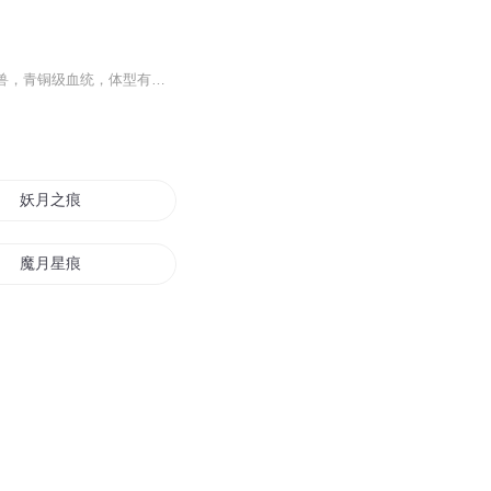
【内容简介】“六足黑赤虫，七阶精英虫兽，吸收了它，我应该就能冲到八阶了。”“巨爆雷龙兽，青铜级血统，体型有一颗小行星般庞大，若是吸收了它，我立马就能冲击黑洞级了！”“混元白列象，混沌灵兽中的极品，是个难缠的家伙，不过只要吸收了它，我的生...
妖月之痕
魔月星痕
天之痕之一代皇子
天尊界痕
落日星痕