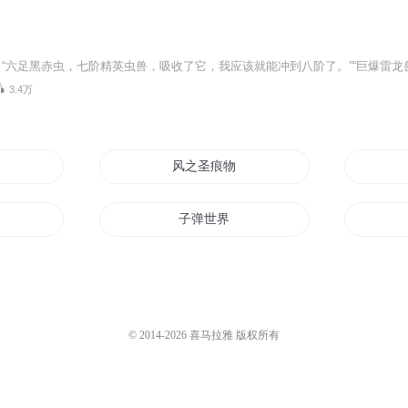
3.4万
风之圣痕物语
子弹世界
圣之天痕
花开无痕
© 2014-
2026
喜马拉雅 版权所有
烽火无痕弹道