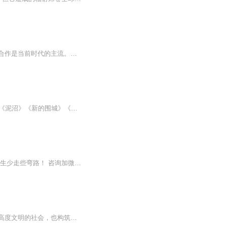
【内容简介】新炎黄历八百年，世界早已告别古修真时代，步入现代。交流共赢，既竞争又合作是当前时代的主流。有人一只宝葫炼万物。有人大梦平生我先觉。有人天生神人起凡尘……未知的道理，无尽的星空是所有修士共同的全新征途新炎黄历八百年，世界早已告...
本文有12个独特的故事和主题，《未来的人类》《摇篮之外》《赤色遗嘱》《槐树下的根》《泥沼》《新的围城》《虚拟星空》《茶泡饭》《复国之路》《蛛网之下》《平行回声》《赝品婚姻》。
星空演讲，一场由腾讯娱乐与腾讯视频发起的行业首次明星演讲直播， 听名人精英演讲，人生少走些弯路！ 咨询加微信13674840347欢迎你的加入！ 投资在分享中完成；事业在分享中发展；财富在分享中积累；快乐在分享中体会 能力在分享中提升；梦想在分享中达成。 这就是分享经济！分享创业，成本更低，速度更快，人人可以参与，机会平等 新经济时代的来临 消费者成长为消费商 花本该花的钱 赚原本赚不到的利润 选对平台很重要 我们正在招募合伙人
自从人类出现在地球上，上下五千年，人类不断地探索，凭借自己的智慧，不仅创造了一个高度文明的社会，也构筑了一个极其丰富的知识宝库——这就是科学，人类智慧的结晶！一滴水可以看世界，希望我朗读陶春妮老师主编的丛书版本，能陪伴喜欢科学和有求知欲...