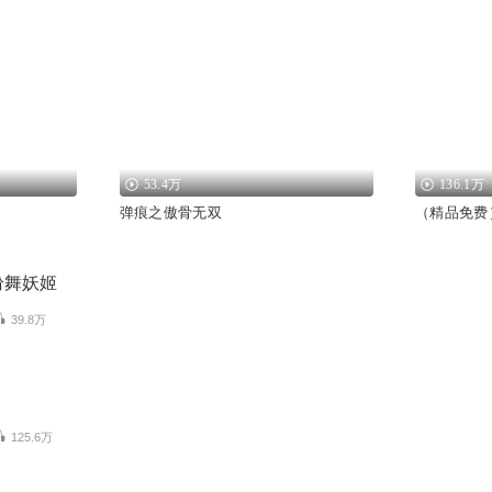
53.4万
136.1万
弹痕之傲骨无双
（精品免费
纷舞妖姬
39.8万
125.6万