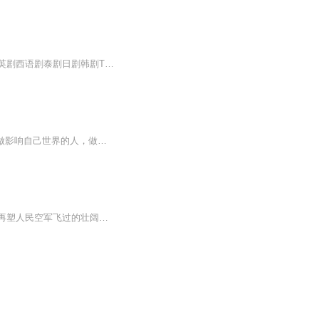
星空影院是切耳电台推出的一档影评类播客。无论是院线热映电影、甜腻耽改剧，还是美剧英剧西语剧泰剧日剧韩剧TVB，甚至是燃炸千集动漫、搞笑泡面番、漫改电影漫改剧，都可以在星空影院听到。这档播客陪您一起回忆经典，重温记忆中的名场面；陪您追热剧、看...
永恒的划过的闪耀的凝望的...指引着陪伴着欣赏着祝愿着...每个人都能找到自己的星位，能做影响自己世界的人，做那个发光的人中文名-外文名-时代（如：BC19-20）-国家政权（如：西夏）外文名-中文名-时代（如：BC19-20）-国家政权
欢迎收听由《中国空军》杂志独家授权的音频栏目——《星空下》。在这里，我们将用声音再塑人民空军飞过的壮阔航迹，以沉浸式的叙事带您走进云端传奇。本栏目特别适合空军军事历史爱好者、青少年国防教育者及驾车通勤场景的听众朋友们收听。请点击订阅，让...