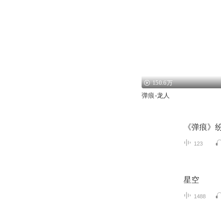
150.6万
弹痕-龙人
《弹痕》
123
星空
1488