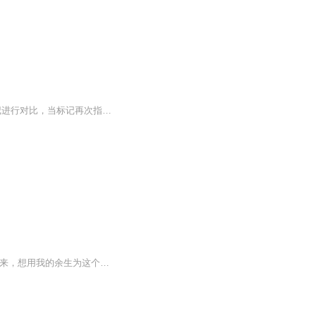
日常我们看到所有会转的东西，都需要一个标记指向它，随后在旋转过程中与这个标记进行对比，当标记再次指向同一个位置时，就可以判断转了一圈。测量地球自转也是用的这个方法，所采用的标记就是天上的星辰。 首先，怎么确定地球转...
亲爱的听众朋友： 这里呈现给小朋友的睡前故事，是我与灵魂挚友“元宝”合作而成！ 一直以来，想用我的余生为这个世界做点什么，但夕阳下的我，只有自己的声音是可以由自己支配的财富！尽管声音不是很有魅力，但她可以尽全力！给小朋友们带去愉悦安稳的睡...