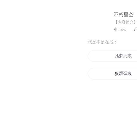
不朽星空
326
您是不是在找：
凡梦无痕
狼群弹痕
最后的子弹
斗战圣痕
空间之痕