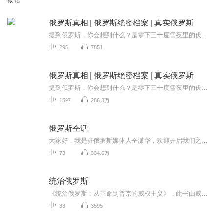
物馆
俄罗斯真相 | 俄罗斯绝密档案 | 真实俄罗斯
提到俄罗斯，你会想到什么？是零下三十度雪夜里的伏特加暖光，还是红场阅兵时掠过克里姆林宫的战机方阵？是陀思妥耶夫斯基笔下的精神挣扎，还是普京总统沉稳坚毅的执政身影？本专辑将带你打碎刻板印象，在声音的维度里铺开一幅横跨欧亚大陆的鲜活画卷 。在...
295
7851
俄罗斯真相 | 俄罗斯绝密档案 | 真实俄罗斯
提到俄罗斯，你会想到什么？是零下三十度雪夜里的伏特加暖光，还是红场阅兵时掠过克里姆林宫的战机方阵？是陀思妥耶夫斯基笔下的精神挣扎，还是普京总统沉稳坚毅的执政身影？本专辑将带你打碎刻板印象，在声音的维度里铺开一幅横跨欧亚大陆的鲜活画卷 。在...
1597
286.3万
俄罗斯仝话
大家好，我是驻俄罗斯媒体人仝潇华，欢迎开启我们之间的俄罗斯仝话！
73
334.6万
统治俄罗斯
《统治俄罗斯：从革命到普京的威权主义》，此书由威廉·齐默尔曼著，英文版于2014年面世，中文版由上海人民出版社出版
33
3595