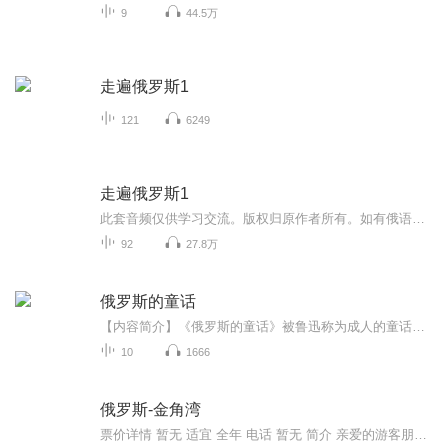
9
44.5万
走遍俄罗斯1
121
6249
走遍俄罗斯1
此套音频仅供学习交流。版权归原作者所有。如有俄语或者其他问题，欢迎加我个人微信咨询。微信搜索：506921185，备注喜马拉雅。（学习俄语，可关注微＊信公众号：coco俄语学姐）
92
27.8万
俄罗斯的童话
【内容简介】《俄罗斯的童话》被鲁迅称为成人的童话，是鲁迅的经典译作之一。【作者简介】高尔基苏联有名的作家、评论家、政论家、学者、诗人，社会主义、现实主义文学奠基人，无产阶级革命文学导师，苏联文学的创始人。
10
1666
俄罗斯-金角湾
票价详情 暂无 适宜 全年 电话 暂无 简介 亲爱的游客朋友您好，海参崴市三面环海，主要是由金角湾、阿穆尔湾、乌苏里湾构成。金角湾是城市创建者的登岸处，也是市中心，更是世界上最大的高纬不冻港。您站在合适的位置可以看到一条条接纳远航归来轮船的码头...