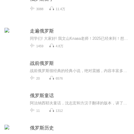
3088
11.4万
走遍俄罗斯
同学们! 大家好! 我文山Клава老师！2025已经来到！想必很多同学2024年初甚至整年的学习计划一直不是在【踌躇满志】就是在【抽搐】中。说的对吧！别看别人，没错！说的就是你！【走遍俄罗斯1-4册】是很多俄罗斯留学预科的同学，甚至很多职场摸爬滚打甚...
1459
4.8万
战前俄罗斯
战前俄罗斯很经典的经典小说，绝对震撼，内容丰富多彩，故事情节跌宕起伏。好听就请您多支持，多点赞，多分 享给您的小伙伴一起来听，不要您钱，不收费，，完全免费的小说，情多多支持我们的辛苦付出吧。如 果您喜欢就请做个优雅的动作，点赞，现在点赞，点赞，点赞点赞，点赞，点赞，点赞，分享，分享， 分享，分享，分享，分享，发，想，分享，分享，分享，发，想，发，想，发，分享，，，快动手吧。 。 很经典的经典小说，绝对震撼，内容丰富多彩，故事情节跌宕起伏。好听就请您多支持，多点赞，多分 享给您的小伙伴一起来听，不要您钱，不收费，，完全免费的小说，情多多支持我们的辛苦付出吧。如 果您喜欢就请做个优雅的动作，点赞，现在点赞，点赞，点赞点赞，点赞，点赞，点赞，分享，分享， 分享，分享，分享，分享，发，想，分享，分享，分享，发，想，发，想，发，分享，，，快动手吧。 。
20
6576
俄罗斯童话
阿法纳西耶夫童话，沈志宏和方汉子翻译的版本，讲了一百万次的故事之俄罗斯卷，北京联合出版公司。本专辑内容为学习资料，有兴趣的同学请购买正版图书。
11
1312
俄罗斯历史