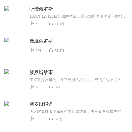
听懂俄罗斯
1991年12月25日苏联解体后，最大加盟国俄罗斯正式独立，继承苏联的大部分军事力量。拥有世上最大的核武器库。在“一超多强”的国际体系中，俄罗斯是有较大影响力的强国，其军工实力雄厚，特别是高等教育、航空航天技术，居世界前列。俄罗斯还是联合国安全理事会五大常任理事国之一，对安理会议案拥有一票否决权。除此以外，俄罗斯还是金砖国家之一。 俄罗斯人的祖先为东斯拉夫人罗斯部族。公元15世纪末，大公伊凡三世建立莫斯科大公国。1547年伊凡四世自称沙皇，1721年彼得一世被元老院授予“全俄罗斯皇帝”的头衔，并建立俄罗斯帝国。对外走上了侵略扩张的道路，曾吞并欧亚多个国家，领土不断扩大，于18世纪中后期叶卡捷琳娜二世统治时达到鼎盛时期。1917年十月革命后建立了苏维埃俄国。1922年12月，苏维埃社会主义共和国联盟正式成立。冷战期间苏联成为世界超级大国，通过大力发展军事力量来同美国争夺世界霸权。
42
11.4万
走遍俄罗斯
124
51.5万
俄罗斯故事
俄罗斯是神奇的。在它走过的岁月里，充满了说不完的传奇和不可思议的故事。作者简介：孙越，中国俄语文学翻译家、作家、学者。中国翻译家协会会员。俄罗斯国际笔会会员。俄罗斯国立经济大学管理系教授。 主要翻译作品：《勃留索夫诗选》《骑兵...
16
872
俄罗斯报道
为大家提供俄罗斯发生的新闻故事，补充众多媒体关注的不足。着重于国际政治军事领域相关话题，体现俄罗斯社会文化生活现状。
3
5.8万