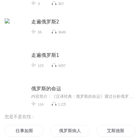
3
357
走遍俄罗斯2
55
3649
走遍俄罗斯1
123
4297
俄罗斯的命运
内容简介：《汉译经典：俄罗斯的命运》通过分析俄罗斯民族在东西方之间的特殊地理位置、有别于西方基督教的东正教信仰、极具特色的民族传统和民族文化积淀，揭示了俄罗斯民族独特的民族性格以及由此导致的俄罗斯命运之路。此外作者还在书中讨论了战争的意...
114
1.2万
您是不是在找：
往事如斯
俄罗斯病人
艾斯德斯