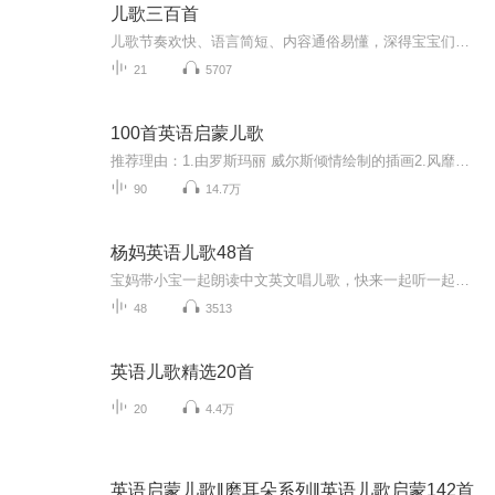
儿歌三百首
儿歌节奏欢快、语言简短、内容通俗易懂，深得宝宝们喜欢。儿歌对宝宝们的规则认识、社会风俗认知和生活常识方面都产生了潜移默化的影响。本专辑精选300首儿歌，一方面可用来促进婴幼儿健康发育，培养宝宝对音律的感知力；另一方面可以帮助宝宝培养好性格，...
21
5707
100首英语启蒙儿歌
推荐理由：1.由罗斯玛丽 威尔斯倾情绘制的插画2.风靡欧美几十年的儿童枕边启蒙教材3.培养儿童的想象力、创造力、英语力4.主题取材于生活，意义远高于生活5.朗朗上口、富有韵味，培养英文语感6.字里行间时而清新欢快，时而温情流露
90
14.7万
杨妈英语儿歌48首
宝妈带小宝一起朗读中文英文唱儿歌，快来一起听一起学吧……
48
3513
英语儿歌精选20首
20
4.4万
英语启蒙儿歌‖磨耳朵系列‖英语儿歌启蒙142首