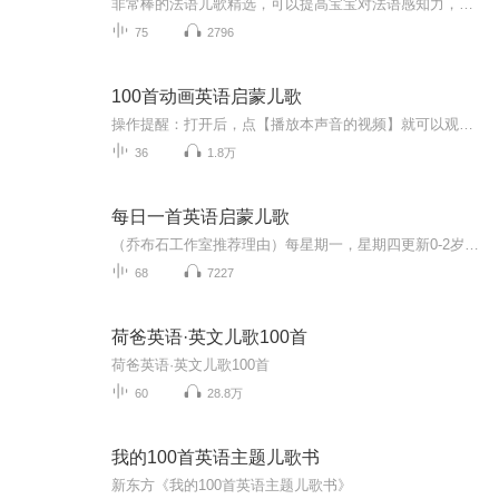
非常棒的法语儿歌精选，可以提高宝宝对法语感知力，适合幼儿法语启蒙学习
75
2796
100首动画英语启蒙儿歌
操作提醒：打开后，点【播放本声音的视频】就可以观看哦。适合3-8岁的孩子进行英语学习启蒙和兴趣培养，语音语感的辅助养成，律动儿歌是非常好的方式，因为不仅动感而且还带一些TPR的动作，大部分孩子都非常喜欢.【您的五星评价和订阅，是我们最好的动力】
36
1.8万
每日一首英语启蒙儿歌
（乔布石工作室推荐理由）每星期一，星期四更新0-2岁是开始和宝宝一起听英文的最好时机，因为这个时期的宝宝也许视觉发展还没有完全成熟，但却时时刻刻都在“听”。此时的亲子互动可以提供宝宝丰富的英语“输入”input环境，为三岁之后的英语学习积累听力词汇，帮助孩子建立英语的兴趣和亲切感。这个专辑将为您提供适合0-2岁宝宝的歌曲，童谣，还有小故事，您赶快行动起来吧。所属年龄段：0-2岁歌曲长度：每首儿歌的时长在1至4分左右包含内容：计数、字母、语音、颜色、形状等主题作者：第...
68
7227
荷爸英语·英文儿歌100首
荷爸英语·英文儿歌100首
60
28.8万
我的100首英语主题儿歌书
新东方《我的100首英语主题儿歌书》