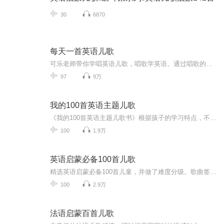
30
6870
每天一首英语儿歌
可乐老师带你学唱英语儿歌，唱歌学英语。通过唱歌的方式，英语学起来很简单很有趣，不容易忘记。唱歌学英语，是一种非常好的英语学习方式。欢迎关注微信视频号“可乐老师教英语”，所有内容都会有视频版本主播简介: 可乐老师，教授少儿英语17年，...
97
9万
我的100首英语主题儿歌
《我的100首英语主题儿歌书》根据孩子的学习特点，不断重复重点句型，巧妙替换关键词语，让孩子在学习儿歌的同时能及时巩固和复习之前所学内容，使得语言学习既有系统性，又有新鲜感。
100
1.9万
英语启蒙必备100首儿歌
精选英语启蒙必备100首儿童，并做了难度分级。歌曲签名括号的L1、L2、L3分别代表一级，二级，三级。每首歌后面都有备注他的主题是什么，如：动物，游戏，礼貌用语，身体部位，生活，情绪，经典，知识，数数，节日等
100
2.9万
法语启蒙百首儿歌