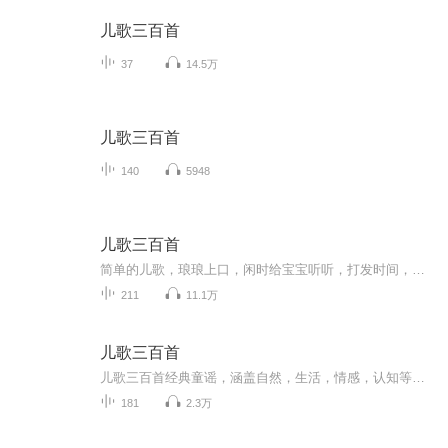
儿歌三百首
37
14.5万
儿歌三百首
140
5948
儿歌三百首
简单的儿歌，琅琅上口，闲时给宝宝听听，打发时间，亦或者早期学说话什么的，听听都好。希望大家喜欢。
211
11.1万
儿歌三百首
儿歌三百首经典童谣，涵盖自然，生活，情感，认知等主题，语言郎朗上口，旋律简单易学，通过趣味内容儿童语言表达，音乐感知，逻辑思维良好行为习惯，助力早期教育与亲子互动。
181
2.3万