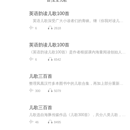
首|宝宝儿歌
英语韵读儿歌100首
英语儿歌深受广大小读者们的青睐。继《你我对读儿歌100首》出版后，我们推出《英语韵读儿歌100首》。《英语韵读儿歌100首》同样是《课内海量阅读?英语儿歌园》丛书中的一本。本书是依据孩子们语言学习的特点与规律，沿用《你我对读儿歌100首》的创作风格，仿照中国古诗韵律的形式，将日常生活主题细分为6个篇章，即人物篇、动物篇、玩乐篇、果蔬篇、花儿篇和天气季节篇，囊括100首脍炙人口的英语儿歌。 这些儿歌配有悦耳的音频，设有“单词卡”“单词库”和“秀一秀”栏目，可给孩子们创造活泼...
6
2618
英语韵读儿歌100首
《英语韵读儿歌100首》是作者根据课内海量阅读创始人韩兴娥老师的语文“课内海量阅读”，结合语言相通性，仿照中国古诗的韵律，精心编写成的100首英语韵读儿歌。 该书取材于作者真实的教学经验和生活经历，以寓教于乐的方式，展示英语学习的轻松与快乐。具有郎朗上口、节奏明快的特点，深受孩子们喜爱。 秦皇岛开发区第二小学四年级田家睿说：“以前，我觉得英语枯燥难学，自从读了朱老师的英语儿歌，我才发现学英语可以这样好玩，跟读汉语古诗一样押韵，朗朗上口。不知不觉中，我就记住了音标和单词，英语成绩也提高了呢。” “课内海量阅读”教学法创始人韩兴娥更是倾情推荐道：“这样轻松有趣地学习英语，将有助于孩子们踏上英语阅读的快车道。” 相信这样一本诞生于朱老师英语课堂，一本“活”在课堂上的英语阅读书籍，能让咱们的英语课堂也能够“海”起来。
6
6542
儿歌三百首
整理凤凰汉竹多本图书中的儿歌合集，再加上部分重新录制的儿歌，组成了干货满满的儿歌三百首，本专辑儿歌涉及生活多个方面，从养成生活的好习惯到生活常识的介绍，再到大自然、小动物的科普等等。全方位的帮助小朋友多角度的认识这个世界，养成良好的生活...
300
5079
儿歌三百首
儿歌选自海豚传媒作品《儿歌300首》，共分八类儿歌，有生活儿歌、童趣儿歌、游戏儿歌、绕口令儿歌、谜语儿歌、数字儿歌、催眠儿歌、教育儿歌。越清溪将每日更新儿歌内容，供小朋友们欣赏。感谢大家的聆听和关注！
46
8495