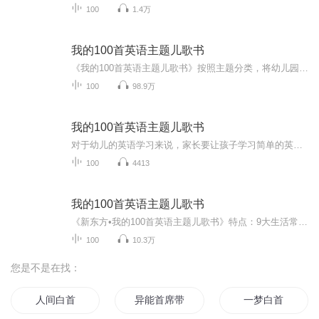
100
1.4万
我的100首英语主题儿歌书
《我的100首英语主题儿歌书》按照主题分类，将幼儿园及小学初级阶段英语必会话题改编成了一首首动听的英语儿歌，每首儿歌语言简单，节奏欢快，朗朗上口。全书根据孩子的学习特点，不断重复重点句型，巧妙替换关键词语，让孩子在学习新儿歌的同时能及时巩固...
100
98.9万
我的100首英语主题儿歌书
对于幼儿的英语学习来说，家长要让孩子学习简单的英语，这个时候的孩子都是多动的，家长可以用幼儿英语儿歌教孩子，这样孩子就可以集中注意力去学习英语了，这里就有幼儿英语儿歌大全100首简单，家长可以让孩子去听一听，这些儿歌都是从英语儿歌大全100首中节选的，孩子能够很好的学习英语。1、《I like dog》I like dog bow wow wow.I like dog bow wow wow.I like fast dogI like slow dogI like ...
100
4413
我的100首英语主题儿歌书
《新东方•我的100首英语主题儿歌书》特点：9大生活常见主题，100首动听的英语儿歌，孩子快快乐乐学唱，轻轻松松入门！100首英语儿歌，100首歌曲译文、500个重点词汇、100个重点句型，幼儿园及小学阶段英语基础词句全掌握！
100
10.3万
您是不是在找：
人间白首
异能首席带回家追妻百分百
一梦白首