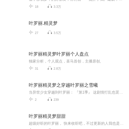
18
3.3万
叶罗丽.精灵梦
27
3.5万
叶罗丽精灵梦叶罗丽个人盘点
独家分析，个人观点，喜马首创，主播原创,
31
2.8万
叶罗丽精灵梦之穿越叶罗丽之雪曦
当异世少女穿越到叶罗丽： 『第1季』 这剧情打乱也罢，不过小鸟你是谁呀？超级好帮手与系统，哪个更胜一筹？ 『第2季』时空转换一一来到了仙境早期：以自然之力为王的时代，小小毒仙子该如何生存？看最美仙子如何在仙境运筹帷幄。 『第3季』没了系统的你，...
2
239
叶罗丽精灵梦甜甜
超级好听的叶罗丽， 快来收听吧，不过更新的人我也是很漂亮，很完美的，请喷子绕道。