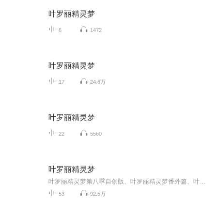
叶罗丽精灵梦
6
1472
叶罗丽精灵梦
17
24.6万
叶罗丽精灵梦
22
5560
叶罗丽精灵梦
叶罗丽精灵梦第八季自创版、叶罗丽精灵梦番外篇、叶罗丽精灵梦之异世界冒险、十二星座讲解、颜爵冰妃、水默的故事等。叶罗丽战士们在第八季中击败了女王，回忆起了罗丽，打败了罗娜，封印了奇迹。王默的身份到底是谁？曼多拉童年有什么秘密？奇迹的种族是什么？女王重开人类世界大门了吗？辛灵复活了吗？在故事中，出现了神秘的女人——银离睛，她是谁？是金王子的妹妹，她的出现，让仙境为之一振，金银铜铁。金王子的家族里，有什么秘密(°ー°〃)？为何银公主整日装疯卖傻？铜公主、铁王子，都在哪？银公主究竟如此善良吗？金王子为什么不肯提起身份？金银铜铁家族，有什么封尘往事？而铜公主、铁王子真的因弑父弑母而被封印了吗？封印她们的人——万物仙子，半人半仙的仙子，真的掌握万物及仙子们吗？万物仙子灵生非，真的存在吗？仙境为何合力将她灵生非封印？为什么为什么为什么，为什么叶罗丽仙境其实是人类创造的？仙子们的身份，是谁？在第九季，答案出现！仙子们，竟然是……欢迎收听，由冰糖玉明为您播讲的叶罗丽合集。作者原创，弃更新不为主播问题。作者:冰糖玉明、dfddfteyhvjjiikllssaw
53
92.5万