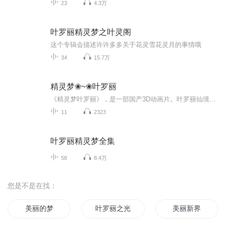
23
4.3万
叶罗丽精灵梦之叶灵阁
这个专辑会描述许许多多关于花灵雪花灵月的事情哦
34
15.7万
精灵梦❀~❀叶罗丽
《精灵梦叶罗丽》，是一部国产3D动画片。叶罗丽仙境是一个平行世界，女王曼多拉统治着这里。因为人类大肆的破坏自然环境，威胁到了仙境的存亡与仙子的安危，曼多拉决定向人类世界发动战争。而辛灵仙子则对人类抱有信心，认为人类会自己觉悟改变环境。因此，她带着叶罗丽战士，与曼多拉女王作斗争。故事中有除以上之外的多条支线。这些支线，多为角色个人的思想成熟的历程。角色在故事中逐渐完善、提升自己的人格，如片头曲所说，“寻找心中另一个自己”。故事有多方面主题，包括教小朋友保护环境和发现真、善、美。...
11
2323
叶罗丽精灵梦全集
58
8.4万
您是不是在找：
美丽的梦
叶罗丽之光明女神
美丽新界