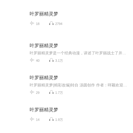
叶罗丽精灵梦
18
2794
叶罗丽精灵梦
叶罗丽精灵梦是一个经典动漫，讲述了叶罗丽战士了并肩作战一起生活，打败了女王，但辛灵为了保护叶罗丽战士，牺牲了自己，元神消散，内容很感人。这是一个改编版，因为版权问题，所以无法播讲正版，可能每天一更，也有可能一个星期一更，请大家敬请期待！...
40
3.1万
叶罗丽精灵梦
叶罗丽精灵梦(精彩改编)转自 汤圆创作 作者：咩颖欢迎大家的收听与支持．
29
1.7万
叶罗丽精灵梦
14
1.9万