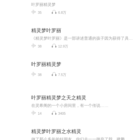
叶罗丽精灵梦
35
6.8万
精灵梦叶罗丽
《精灵梦叶罗丽》是一部讲述普通的孩子因为获得了具有魔法的叶罗丽娃娃而进入了叶罗丽仙境的动画故事。剧中的人物努力、善良、为了保护自然和世界而奋斗着~动画通过一系列的故事情节，表述“真善美”品质的重要性。同时动画以绚丽的魔幻公主风点燃少女心，呼吁环保、爱和正义。
38
12.9万
叶罗丽精灵梦
38
7.5万
叶罗丽精灵梦之天之精灵
在灵希阁的一个小房间里，有一个传说……
14
3405
精灵梦叶罗丽之水精灵
做了那么多年的好朋友，你们去一一抛弃了我。建鹏，舒言，你们一定会付出代价的！－水精灵有灾难，我替你挡。有损失，我替你补。有人欺负你。，我替你打回去。不管你做错了什么，我都会站在你这边。－花精灵水精灵，花精灵，我一定会把你们的，都抢过来。...