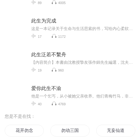
89
4005
此生为完成
这是一本记录关于生命与生活思索的书，写给内心柔软却迷路人间的你：我们要用多大的代价，才能认清活着的意义！一再提醒我们的，就是好好把握当下，以不会令自己将来后悔的方式去生活。书中收录了作者癌症治疗的经历、对人生的理解、对自己忙碌前半生的一...
17
1172
此生泛若不繫舟
【内容简介】本書由沈教授摯友張作錦先生編選，沈夫人曾麗華女士校讀，蒐羅沈教授最精采的文章、對話與書信，共十四篇。書名取自莊子「泛若不繫之舟」的典故，堪稱沈教授此生做人做事做官的寫照。【作者简介】沈君山，浙江余姚人，1932年8月29日生，家世显赫，台湾大学物理系学士，美国马里兰大学物理博士，曾任职于普林斯顿大学，美国太空总署太空研究所及普渡大学。 1973 年回台湾后，担任清华大学物理系教授兼理学院院长，后曾担任行院政务委员，并于1993 年当选第一届民选校长。20...
19
960
爱你此生不渝
他是一个乞丐，从小被她父亲收养。他们青梅竹马，非常恩爱，两人相互起誓，此生都只爱彼此，终身不渝。可突然一日，他抛弃了她，还杀了她父亲，去和仇人之女相好。是什么让他如此忘恩负义，她又该如何面对？本文是个小短篇。讲述的是师兄妹情感纠葛，阴谋...
40
4769
您是不是在找：
花开勿念
勿动三国
无妄仙道