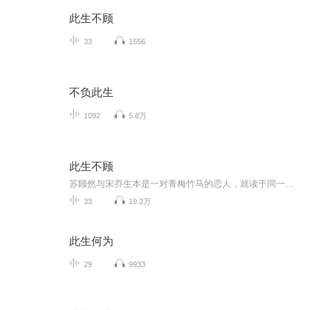
此生不顾
33
1556
不负此生
1092
5.8万
此生不顾
苏顾然与宋乔生本是一对青梅竹马的恋人，就读于同一所医科大学。美好的生活却因为苏顾然父亲入狱、 母亲病逝戛然告终——宋乔生不知恋人家庭遭逢变故，前往美国深造。其间更因为母亲从中作梗，两人阴差阳错失去联络。十年后重逢，了解到当年内情的宋乔生决定不顾一切重新追求顾然。在经历了家长的阻挠，生死的考验后，两人决定此生再不放手。
33
19.2万
此生何为
29
9933