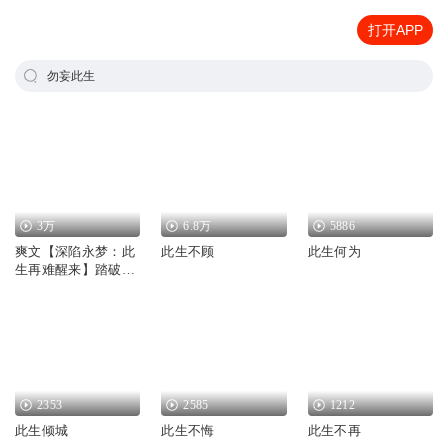
打开APP
勿妄此生
3万
6.8万
5886
爽文【深陷永梦：此
此生不顾
此生何为
生再难醒来】踏破虚
妄/逆天改命
2353
2585
1212
此生倾城
此生不悔
此生不再