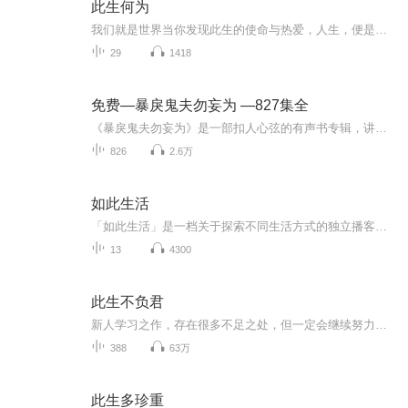
此生何为
我们就是世界当你发现此生的使命与热爱，人生，便是一场全然而清醒的投入当心智得以休憩，自会焕然一新关系就是镜子，你在其中照见自己智慧来自觉察，意志力是暴力的一种○天命，是你自自然然热爱的事情东方哲人克里希那穆提清醒睿智的洞见，邀请你大胆走...
29
1418
免费—暴戾鬼夫勿妄为 —827集全
《暴戾鬼夫勿妄为》是一部扣人心弦的有声书专辑，讲述了一段跨越阴阳两界、充满爱恨情仇的奇幻故事。在这个故事中，女主角意外地与一位古代鬼夫缔结了不解之缘。这位鬼夫生前是位暴戾的将军，死后却因缘际会与女主角的灵魂产生了联系。随着故事的展开，女...
826
2.6万
如此生活
「如此生活」是一档关于探索不同生活方式的独立播客，聚焦职业选择、个人成长、旅行和情感，主打真实和自洽。主播大宝蛋、小二、脑壳，是三位原生于鲁A，现生活在不同城市的自由职业践行者，在自己的工作领域摸爬滚打的同时，有点人生小思考。本节目没有说...
13
4300
此生不负君
新人学习之作，存在很多不足之处，但一定会继续努力的，多谢支持。谢如琢 萧君夕前世的她，倾尽家族之力，助夫君争夺天下，曾经的京城双姝，她以为自己赢了那个女人。却不料功成名就之时，自己的夫君却和那女人一起铲除她的家族，更将她绑上城楼，让她亲眼看到赶来救她的兄长被万箭穿心。更让她痛不欲生的是，愿倾自己的一切救她的人，却是那个身份尊贵却被她毁了婚，自此踏上劫难的男人。老天怜悯，让她再来一世，这一次，她一定会护住家族，另选明主，将她的痛苦十倍百倍地回报给前世利用她背弃她的人。而那个被她辜负的男人，她就算是耍赖用强，也要嫁他。嫡女弃后 繁花落尽20.3.8—6.27—134
388
63万
此生多珍重