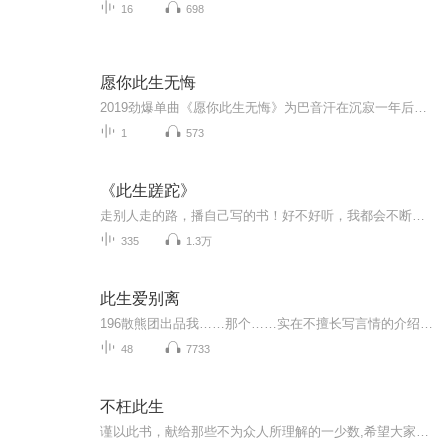
16
698
愿你此生无悔
2019劲爆单曲《愿你此生无悔》为巴音汗在沉寂一年后回归大众视野之作，敬请聆听.
1
573
《此生蹉跎》
走别人走的路，播自己写的书！好不好听，我都会不断学习，一直用心，好不好看，需要您多多订阅，投票点赞......半生坎坷，写不尽小人物的挣扎执著此生蹉跎，道不完人世间的悲欢离合......
335
1.3万
此生爱别离
196散熊团出品我……那个……实在不擅长写言情的介绍，大概就是两人经过重重磨难，终于在一起了……嗯嗯，嗯嗯，这个只需要局部带耳机即可。48集清新小甜剧，甜而不腻，虐而不苦，下饭必备！
48
7733
不枉此生
谨以此书，献给那些不为众人所理解的一少数,希望大家能够了解他们生命中的欢乐与辛酸，灵魂深处的黑暗和光明。 【题记】 我们不是神，所以我们无法选择自己的出生。 我们不是神，但我们可以选择如何活着，以及如何死去。 【阅读指南——请咬文嚼字确认以下事项后，再翻阅正文】 一、以下人群禁止阅读 1．18岁以下未成年； 2．有任何程度抑郁症、忧郁症患者； 3．以各类电影和现实中的杀人狂为偶像以及以成为杀手为梦想者； 4．抱着理想主义人生观者； 5．有暴力倾向者。 二、以下人群谨慎阅读 1．处于生存和情绪低谷者； 2．正在极度爱一个人，或恨一个人者； 3．心智不健全者，请在监护人或医师指导下阅读。 三．本书不是之处 1．本书不是一本善良的书； 2．本书不是一本快乐的书； 3．本书不是一本色情的书； 4．本书不是一本血腥的书； 5．本书不是一本暴力的书； 6. 本书不是一本恐怖的书； 7．本书不是一本正常的书。