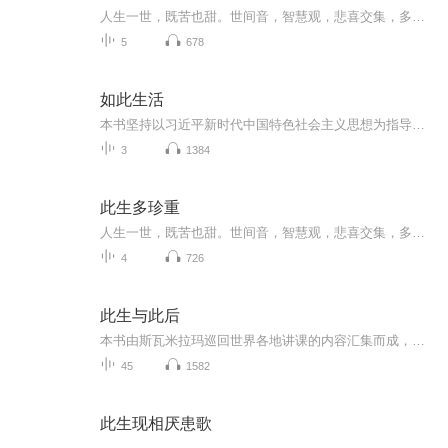
人生一世，既苦也甜。世间音，智慧观，悲喜交集，多加珍重。与人无争，无所不爱，自有一种温柔力量。
5
678
如此生活
本书坚持以习近平新时代中国特色社会主义思想为指导，深入学习贯彻习近平总书记关于社会主义精神文明建设的重要论述，贯彻落实党的二十大精神，旨在面向大众，讲清楚新时代美德健康生活方式是什么、为什么倡树、怎样践行等基本问题，为基层开展文明培育、...
3
1384
此生多珍重
人生一世，既苦也甜。世间音，智慧观，悲喜交集，多加珍重。与人无争，无所不爱，自有一种温柔力量。对人生最好的态度，就是质朴地珍重。特别收录《送阿宝出黄金时代》《学画回忆》《怀李叔同先生》等40篇经典散文。
4
726
此生与此后
本书由斯瓦米拉玛巡回世界各地讲课的内容汇集而成，深入解析了《卡塔奥义书》的真义。本书以少年纳奇克塔向死神提问，死神回答的故事揭开序幕，道出了生死的奥秘，同时阐述业力法则以及所有生灵的归途，并指出终极挣脱苦厄之道。
45
1582
此生现相厌患歌