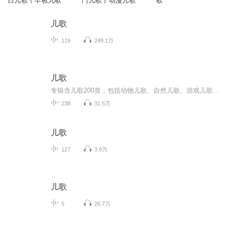
日儿歌丨早教儿歌
门儿歌丨动漫儿歌
歌
儿歌
119
249.1万
儿歌
专辑含儿歌200首，包括动物儿歌、自然儿歌、游戏儿歌、亲情儿歌、好习惯儿歌、品德儿歌、益智儿歌、催眠儿歌等内容，争取每日更新。
238
31.5万
儿歌
127
3.9万
儿歌
5
26.7万