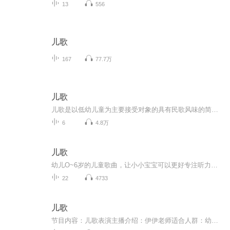
13
556
儿歌
167
77.7万
儿歌
儿歌是以低幼儿童为主要接受对象的具有民歌风味的简短诗歌。它是儿童文学最古老也是最基本的体裁形式之一。儿歌是民歌的一种，全国各地都有。内容多反映儿童的生活情趣，传播生活、生产知识等。歌词多采用比兴手法，词句音韵流畅，易于上口，曲调接近语言音调，节奏轻快。
6
4.8万
儿歌
幼儿O~6岁的儿童歌曲，让小小宝宝可以更好专注听力，更活泼可爱，更萌萌哒！！更快乐成长。
22
4733
儿歌
节目内容：儿歌表演主播介绍：伊伊老师适合人群：幼儿 少儿