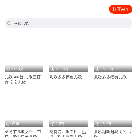
打开APP
en的儿歌
637.9万
511.5万
169.9万
儿歌300首|儿歌三百
儿歌多多原创儿歌
儿歌多多经典儿歌
首|宝宝儿歌
1718
3.5万
15.9万
圣诞节儿歌大全丨节
奥特曼儿歌专辑丨热
儿歌越听越聪明的儿