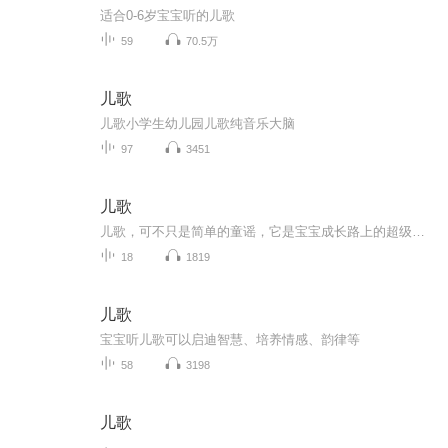
适合0-6岁宝宝听的儿歌
59
70.5万
儿歌
儿歌小学生幼儿园儿歌纯音乐大脑
97
3451
儿歌
儿歌，可不只是简单的童谣，它是宝宝成长路上的超级魔法棒。当可爱的旋律响起，宝宝的小身子会不自觉跟着摇摆，这是儿歌在激发他们的音乐感知，为未来的艺术修养打基础。富有童趣的歌词，像一把钥匙，打开宝宝认知世界的大门，教他们认识花草树木、分清颜...
18
1819
儿歌
宝宝听儿歌可以启迪智慧、培养情感、韵律等
58
3198
儿歌