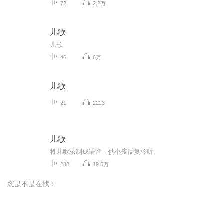
72
2.2万
儿歌
儿歌
46
6万
儿歌
21
2223
儿歌
将儿歌录制成语音，供小孩反复聆听。
288
19.5万
您是不是在找：