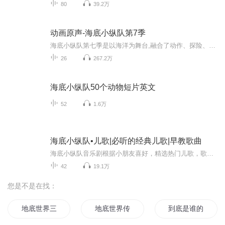
80
39.2万
动画原声-海底小纵队第7季
海底小纵队第七季是以海洋为舞台,融合了动作、探险、海洋生物学课程以及学龄前团队协作等内容为主的动画片。在全新的探险故事里，队员们来到了新西兰海岸及环太平环礁，探访了巴拿马外的红树林沼泽，近距离观察了刚果丛林和非洲大草原，大家一起搭牡蛎壳堤...
26
267.2万
海底小纵队50个动物短片英文
52
1.6万
海底小纵队•儿歌|必听的经典儿歌|早教歌曲
海底小纵队音乐剧根据小朋友喜好，精选热门儿歌，歌曲均为儿童耳熟能详的经典歌曲。儿歌中有大量作品，都是以某方面的知识作为题材，形象有趣的帮助儿童认识自然界、社会生活，开发他们的智力，启迪引发他们的思维和想象能力。比如《数字歌》学会了数字一...
42
19.1万
您是不是在找：
地底世界三千年
地底世界传说之下
到底是谁的世界