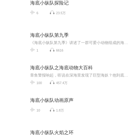
海底小纵队探险记
6
23.5万
海底小纵队第九季
《海底小纵队第九季》讲述了一群可爱小动物组成的海底探险小队的故事。他们居住在神秘基地——章鱼堡，随时准备出发去解决海底、陆地、空中的险情、排除可能发生的危险。小纵队成员们以巴克队长为领导核心，集结呱唧、皮医生、达西西、章教授、茜瓦、巴德...
1
6616
海底小纵队之海底动物大百科
章鱼警报响起，听说在深海里发现了巨型海妖？他到底是谁？气候变暖，海冰融化，一群海象搁浅在阿拉斯加西北部的海难上……一只海胆被一只螃蟹“绑架”了，真相到底是什么？传说，在深海里有一个金碧辉煌的宫殿，里面有数不尽的宝藏，还住着一条拥有法力的...
100
457.4万
海底小纵队动画原声
10
1.8万
海底小纵队火焰之环