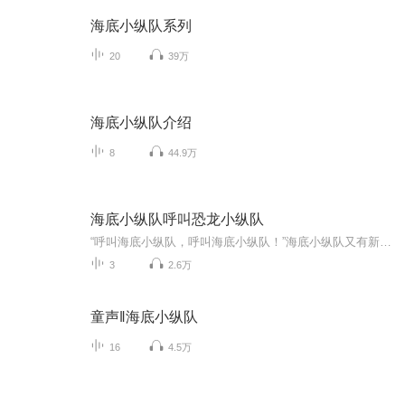
海底小纵队系列
20
39万
海底小纵队介绍
8
44.9万
海底小纵队呼叫恐龙小纵队
“呼叫海底小纵队，呼叫海底小纵队！”海底小纵队又有新任务了，这次他们将联合恐龙小纵队开启史前探险之旅！在新的探险故事中，小朋友们将会看到恐龙中的捕鱼高手——重爪龙、技术一流的飞行员——风神翼龙、尾巴会打雷的恐龙——雷龙......同时还能揭晓...
3
2.6万
童声‖海底小纵队
16
4.5万