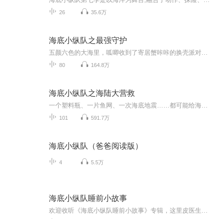
26
35.6万
海底小纵队之最强守护
五颜六色的大海里，呱唧收到了寄居蟹咔咔的换壳派对邀请函，沉浸在派对喜悦的伙伴们这时听到了警报声，寄居蟹咔咔发来求救信号！发生什么事情了？突突兔最近研发了个新机器——海洋房屋制造机，一出场就把章鱼堡闹得翻天覆地！这个新发明靠谱嘛？海底小纵...
80
164.8万
海底小纵队之海陆大营救
一个塑料瓶、一片鱼网、一次海底地震……都可能给海底生物带来致命危险。海底小纵队马上出发！这一次，他们将齐心协力、开动脑筋解决海洋环境污染、海洋自然灾害、生物疾病等给动物朋友们带来的困扰和烦恼！
101
591.7万
海底小纵队（爸爸阅读版）
4
5.5万
海底小纵队睡前小故事
欢迎收听《海底小纵队睡前小故事》专辑，这里皮医生的健康夜话，温柔治愈的海底小故事，由海底小纵队的皮医生温情讲述。故事围绕可爱的海底小动物展开，既有小灯笼鱼、小海马的成长烦恼，也有小螃蟹、小海豚的奇妙本领，更融入幼儿园小朋友必备的安全科普...