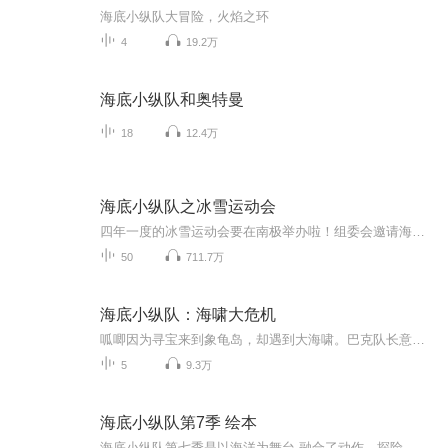
海底小纵队大冒险，火焰之环
4
19.2万
海底小纵队和奥特曼
18
12.4万
海底小纵队之冰雪运动会
四年一度的冰雪运动会要在南极举办啦！组委会邀请海底小纵队作为特别嘉宾，在比赛过程中维护秩序，保障安全，解决困难。比赛运动员不够？没关系，有海底小纵队。相互了解、友谊团结、公平竞争，海底小纵队加油！快来看呱唧的闪光时刻，踩着冰刀正在参加短...
50
711.7万
海底小纵队：海啸大危机
呱唧因为寻宝来到象龟岛，却遇到⼤海啸。巴克队长意外失联，为解救岛上的动物们，小纵队再次集结，启动限时营救任务。但海啸的脚步逐渐逼近，新的危机又悄然降临。呱唧挺身而出，承担起指挥的重任，带领海底小纵队的队员们齐心协力帮助动物们安全撤离，躲...
5
9.3万
海底小纵队第7季 绘本
海底小纵队第七季是以海洋为舞台,融合了动作、探险、海洋生物学课程以及学龄前团队协作等内容为主的动画片。动画讲述了八个可爱小动物组成的海底探险小队的故事。他们居住在神秘基地——章鱼堡，随时准备出发去解决海底险情、排除海底可能发生的危险。