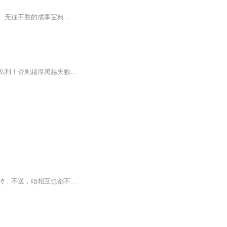
世间学说，每每误人。唯有李宗吾《厚黑学》不会误人。知己而又知彼，既知病情又知药方。无往不胜的成事宝典，流传百年的处世绝学。
喜怒哀乐皆不发谓之厚，发而无顾忌谓之黑，请注意脸皮厚和心黑都要图谋公利，不能图谋私利！否则越厚黑越失败。但有人问了如果不图谋私利，我学厚黑还有什么意思？其实这是很灵活的！要图谋私利也可以，但一定要，明白掌握图谋公利的诀窍！所谓打着图谋公...
录这个音仅为自己学习使用，水平有限，若您觉得有用呢，你就听，你要是不喜欢就出门左转，不送，咱相互也都不生气。或者，你再上别家看看？