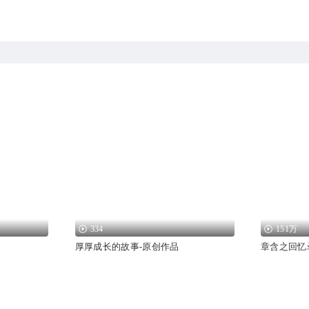
334
151万
厚厚成长的故事-原创作品
章含之回忆