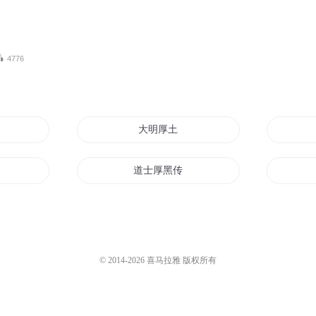
4776
起风云
大明厚土
道士厚黑传
天高道厚
先上厚爱
© 2014-
2026
喜马拉雅 版权所有
带着厚黑学穿越的我