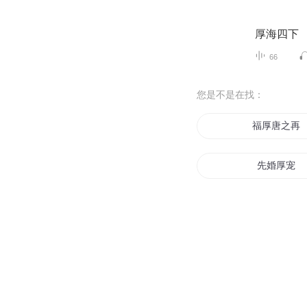
厚海四下
66
您是不是在找：
福厚唐之再
先婚厚宠
厚爱成婚
我本厚道
厚爱撩欢