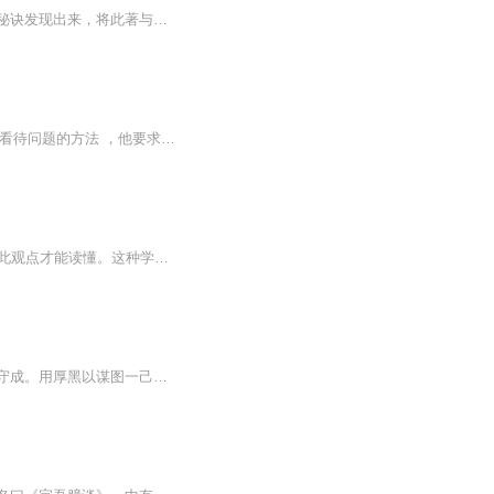
【李宗吾自评】：厚黑学，厚黑学，千古不传的成功秘诀。吾将苦研数十载英雄豪杰的成功秘诀发现出来，将此著与书――《厚黑学》，其书分三步功夫。第一步是厚如城墙，黑如煤炭；第二步是厚而硬，黑而亮；第三步是厚而无形，黑而无色。其类共有九大类：1、人性弱点厚黑真言；2、进退有方厚黑怕经；3、做事为人厚心奇学；4、小人之智厚黑心术；5、立身行世面厚心黑；6、成败铁规厚黑秘诀；7、待人处世厚黑之道；8、求人办事厚黑妙法；9、能言善辩厚话黑说。 总之，由三代以至于今，王侯将相，豪杰圣贤，不可胜...
节目主题:职场处世法则适合谁听:适合职场所有人书籍信息:厚黑学其实是一种认识论 ，一种看待问题的方法 ，他要求人们胸怀大志而又深藏不露 ，胆识过人而又步步为营 ，是获取利益的谋略 。内容重点:奉承领导后黑精经，摆平同级厚黑法 ，管顺下级厚黑术 主播...
李宗吾先生把这些人的故事反复研究，才将千古不传的成功秘诀发现出来。一部24史必须持此观点才能读懂。这种学问原则上很简单，运用起来却很神妙，小用小效，大用大孝。（选自柏杨）世间学说每每误人，唯有李宗吾铁论厚黑学不会误人，知己而又知彼，既知病...
古之成大事者，不外面厚心黑而已！黑者，矛也；厚者，盾也。握此矛盾，进可拓土，退可守成。用厚黑以谋图一己之私利，是极卑劣的行为；用厚黑以图谋众人之公利，是至高无上之道德。