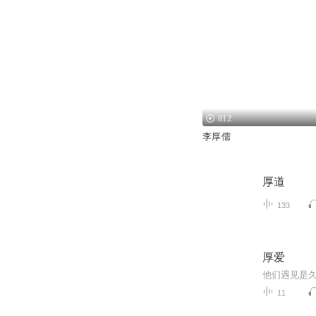
812
李厚儒
厚道
133
厚爱
11