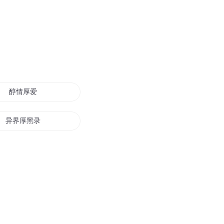
醇情厚爱
异界厚黑录
厚颜无耻
许你情深厚爱
真婚厚爱