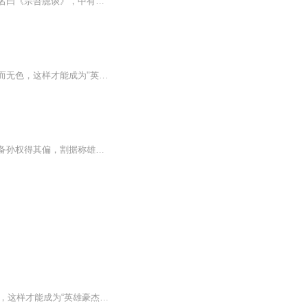
李宗吾于民国元年，曾写一文曰《厚黑学》，此后陆陆续续写了些文字，十六年汇刻一册，名曰《宗吾臆谈》，中有一文，曰《解决社会问题之我见》。十七年扩大之为一单行本，曰《社会问题之商榷》。近年复有些新感想，乃将历年所作文字，拆散之，连同新感想，...
《厚黑学》为民国年间李宗吾先生所作，他在厚黑学一书中，阐述脸皮要厚而无形、心要黑而无色，这样才能成为"英雄豪杰"。他以曹操、刘备、孙权、司马懿等人物实例为主线，探讨论证厚薄与黑白如何影响成败得失。
夫厚黑之为学也，其法至简，其效至神，小用小效，大用大效。司马得其全而兴晋，曹操刘备孙权得其偏，割据称雄，炫赫一世，至今犹津津焉乐道之不衰，则厚黑亦何负于人哉？由三代以迄于今，帝王将相，不可胜数，苟其事之有济，何一不出于此？书策具在，事实难诬。学者本吾说以求之，自有豁然贯通之妙矣。
《厚黑学》为民国初期李宗吾于1917年所提出之学说，宣扬脸皮要厚如城墙，心要黑如煤炭，这样才能成为“英雄豪杰”。他列举了曹操、刘备、孙权、司马懿、项羽、刘邦等人物为例，试图证实其厚黑学而列举当中各人之脸皮厚薄与心地黑白如何影响他们的成败。厚...