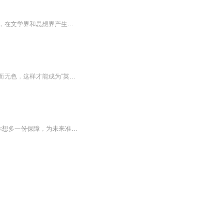
《厚黑学》一书的内容涉及到文学、哲学、政治、经济学、心理学、社会学等诸多研究领域，在文学界和思想界产生过轰动效应和重大影响，而且他的著作历七八十年之久，至今仍畅销不衰。《厚黑学》内容宏博，见解深邃，启迪心智，文笔流畅轻松，语言幽默隽永，...
《厚黑学》为民国年间李宗吾先生所作，他在厚黑学一书中，阐述脸皮要厚而无形、心要黑而无色，这样才能成为“英雄豪杰”。他以曹操、刘备、孙权、司马懿等人物实例为主线，探讨论证厚薄与黑白如何影响成败得失。厚黑学一书一直受到民间重视，辗转相传，以...
如果你想用业余时间多一份收入， 如果你对现状不满，如果你厌倦朝九晚五的生活， 如果你想多一份保障，为未来准备一个备胎， 如果你想获得财富自由，人身自由，心灵自由，工作自由， 如果你有梦想要实现， 加老师微信15111939886