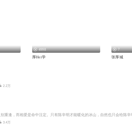
4998
7
厚Hei学
张厚城
2.2万
3.4万