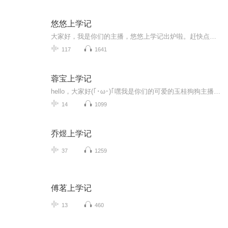
悠悠上学记
大家好，我是你们的主播，悠悠上学记出炉啦。赶快点进专辑收听悠悠上学记吧。
117
1641
蓉宝上学记
hello，大家好(｢･ω･)｢嘿我是你们的可爱的玉桂狗狗主播。我现在四年级了。我从一年级开始听故事，到四年级自己编故事。我在喜拉玛雅有四年多的时间了。以后会坚持每天更一到二集。希望我能成成为10级主播。勿喷勿黑。谢谢大家。希望大家能多多关注我。...
14
1099
乔煜上学记
37
1259
傅茗上学记
13
460