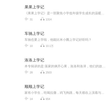
果果上学记
《果果上学记》是一部聚焦小学低年级学生成长的温暖故事集，以主角果果和小伙伴牛牛、朵朵的校园生活为核心，围绕 “自然探索”“伙伴友谊”“成长蜕变” 三大主题展开，用童真视角记录平凡校园里的趣味日常与温暖瞬间。
31
1314
车驰上学记
车驰也要上学啦，他能比米小圈上学记好听吗？
10
10.1万
洛洛上学记
本专辑讲的是:落家的俩开心果，洛洛和洛泽，他们的故事可以带来不一样的欢乐更新时间：每天6:00或7:30（工作日）每天早上10:00或11:00（节假日）每天下午4:00或6:00（节假日）期待你的收听(^_^)
28
2503
顺顺上学记
家有小学生，吃喝拉撒，鸡飞狗跳，每天都在上演着与时间赛跑，与眼前这位小精怪斗智斗勇。他可爱，眼睛里满是纯净；他正义感爆棚，看到朋友被欺负，勇敢的站到朋友前面；他多愁善感，时常担忧妈妈会老去离开他；他好奇，不停地探索者宇宙与史前的秘密。来...
14
654