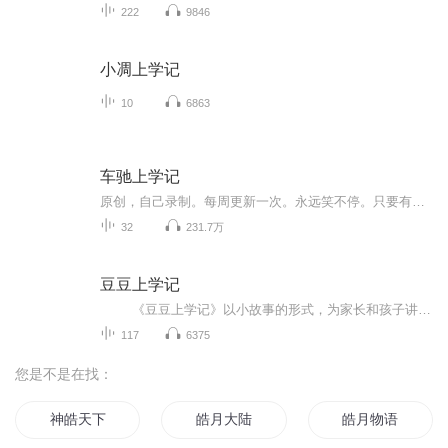
222
9846
小凋上学记
10
6863
车驰上学记
原创，自己录制。每周更新一次。永远笑不停。只要有时间就会去更新。我还不喜欢黑粉。希望大家都好好对待我的劳动成果。希望大家不要太过于伤人。要珍惜每一位主播的劳动成果。【内容重点】车驰与学校同学的故事。车驰特点:喜欢学习，典型的学霸。生活中顽...
32
231.7万
豆豆上学记
《豆豆上学记》以小故事的形式，为家长和孩子讲述如何找到高效的学习方法，使孩子的学习变得轻松和快乐！
117
6375
您是不是在找：
神皓天下
皓月大陆
皓月物语