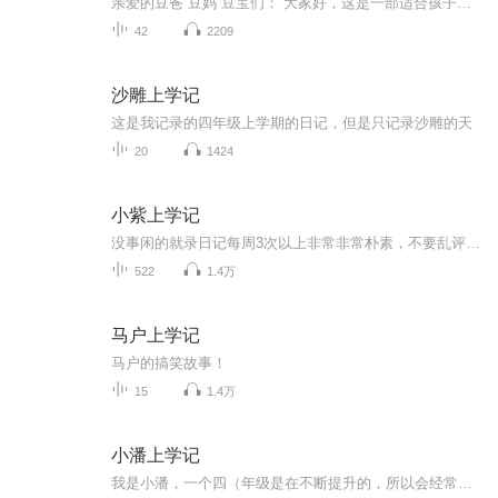
亲爱的豆爸 豆妈 豆宝们： 大家好，这是一部适合孩子和家长们一起收听的故事节目，幼小衔接是孩子成长过程中的关键期，我们的小豆芽们需要克服很多的困难去适应和接受成长带来的改变，这么重要的时刻当然要有爸爸妈妈们的耐心指导和陪伴，作品中既有故事也有方法，让孩子们不彷徨，父母不迷茫。孩子可以在故事里听见内心的共鸣，找到克服困难，发现学习的好方法。家长可以从中了解孩子的内心世界，从而更好地和孩子沟通，掌握帮助孩子更快适应小学生活的技巧，引导孩子喜欢学习，真正地做到帮助孩子快乐的成长。 我们的故事每天更新一集哦，欢迎各位小学生和“大学生”们订阅收听，您的订阅和关注是对主播的最大的支持，希望我的播讲能给孩子的成长带来快乐，家长的陪伴带来帮助，祝愿每一位孩子都能成为父母眼中最亮的光，感谢大家的收听。
42
2209
沙雕上学记
这是我记录的四年级上学期的日记，但是只记录沙雕的天
20
1424
小紫上学记
没事闲的就录日记每周3次以上非常非常朴素，不要乱评论，好好给个评价早期（2025年2月至2025年9月）虽然有点烦，但是如果你想听的话，请耐心听
522
1.4万
马户上学记
马户的搞笑故事！
15
1.4万
小潘上学记
我是小潘，一个四（年级是在不断提升的，所以会经常改）年级小学生，我10（年龄也是不断生长的，所以这个也会改）岁了，这个专辑特搞笑（才怪）哈哈哈哈哈哈哈哈哈哈哈哈哈哈哈哈哈哈哈哈哈哈哈哈哈哈哈哈哈哈哈哈哈哈哈哈哈哈哈哈哈哈哈…