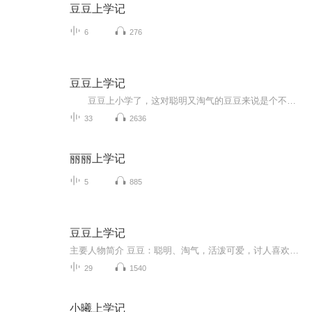
豆豆上学记
6
276
豆豆上学记
豆豆上小学了，这对聪明又淘气的豆豆来说是个不小的考验。豆豆能否适应小学的生活，能否找到高效的学习方法等问题，时刻困扰着豆爸豆妈。 果然，刚上小学的豆豆问题百出，不是坐不住板凳，就是注意力不集中，其中学习不得法，是最让豆爸豆妈头疼的问题。但经过了一段时间的适应，豆豆一点点找到了自己的位置，在老师、同学、父母的帮助下，豆豆的学习成绩有了明显提高。发生在豆豆身边的小故事，组成了豆豆成长中的一串串果实，豆豆用自己的故事告诉准备上小学的小朋友：学习原来可以这样轻松、有趣！ 现在，让我们和豆豆一起，奏响上学的快乐旋律吧！
33
2636
丽丽上学记
5
885
豆豆上学记
主要人物简介 豆豆：聪明、淘气，活泼可爱，讨人喜欢。豆妈：性格开朗，知书达理，偶尔有点儿小脾气。豆爸：知识渊博，事业有成，是个慈父。小姨：豆妈的妹妹，在校大学生，跟豆豆很谈得来。黄忠君：淘气，成绩不太好，豆豆的死党。小雪：文静，学习好，豆豆的同桌。小雪妈妈：一个严厉的母亲，对小雪管教很严格。张老师：豆豆的班主任，对学生很关心。 前言 豆豆上小学了，这对聪明又淘气的豆豆来说是个不小的考验。豆豆能否适应小学的生活，能否找到高效的学习方法等问题，时刻困扰着豆爸豆妈。 果然，刚...
29
1540
小曦上学记