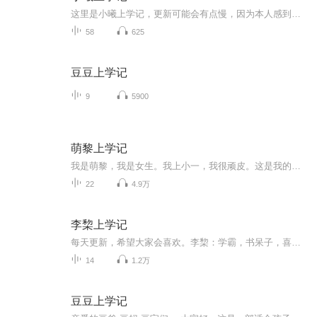
这里是小曦上学记，更新可能会有点慢，因为本人感到录制有点尴尬(⸝⸝ᵕᴗᵕ⸝⸝)，请包容！心里建设中，一般周末才更新。这里记录了我的上学趣事，有吐槽和叙述事件，很有趣好玩的哦，希望可以来听
58
625
豆豆上学记
9
5900
萌黎上学记
我是萌黎，我是女生。我上小一，我很顽皮。这是我的上学记。小学生口述的真实日记。没有文学加工，没有文学加工，没有文学加工！呈现学校、课堂和学习生活的原生态，听《萌黎上学记》，了解自己的宝贝。作者简介：吴萌黎，女，生于2012年，现于深圳市福田区就读小一。
22
4.9万
李棃上学记
每天更新，希望大家会喜欢。李棃：学霸，书呆子，喜欢管米小圈是123年级哦！李明：活泼可爱。喜欢和李棃玩。李舞：李棃和李明的妹妹。特别喜欢小动物。喜欢跳舞。李绵绵：李黎的表姐，学习特别好，在蓝天中学，非常温柔，爸爸妈妈没时间的时候，她经常给李...
14
1.2万
豆豆上学记