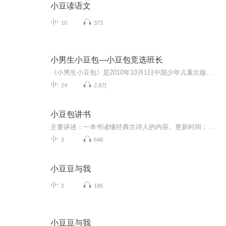
小豆读语文
10
373
小男生小豆包---小豆包竞选班长
《小男生小豆包》是2010年10月1日中国少年儿童出版社出版的图书，作者是董宏猷。本书讲述小男生小豆包开心上学，在校里校外所发生的一系列趣事。 作者董宏猷，湖北武汉人，中国作家协会儿童文学委员会委员。湖北省作家协会副主席。武汉市文联副主席。武汉作家协会主席。武汉文学院院长。国家一级作家。 著有《董宏猷文集》四卷；长篇小说《一百个中国孩子的梦》《十四岁的森林》《少男少女进行曲》《山鬼》；《胖叔叔》幽默小说系列丛书；小说集《长江的童话》《湖畔静悄悄》《战争在晚自习爆发...
24
2.8万
小豆包讲书
主要讲述：一本书读懂经典古诗人的内容。更新时间：每日一更。
3
648
小豆豆与我
2
186
小豆豆与我