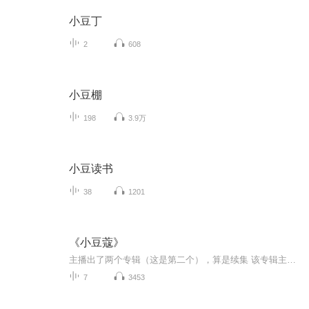
小豆丁
2
608
小豆棚
198
3.9万
小豆读书
38
1201
《小豆蔻》
主播出了两个专辑（这是第二个），算是续集 该专辑主打 副CP
7
3453