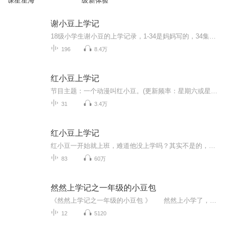
课星星海
级新体验
谢小豆上学记
18级小学生谢小豆的上学记录，1-34是妈妈写的，34集后就是小豆自写自播的啦！
196
8.4万
红小豆上学记
节目主题：一个动漫叫红小豆。(更新频率：星期六或星期天。内容重点：一个叫红小豆的。豆子上学了适合谁听：小朋友适合人群：四到主播介绍：喜欢红小豆的一个主播。七岁。
31
3.4万
红小豆上学记
红小豆一开始就上班，难道他没上学吗？其实不是的，现在，我就来给大家讲述红小豆上学的故事，也就是《红小豆上学记》。赶快收听吧！只要有100人收听一集，就可以更新一集才怪。每天都能更新，但是得看一下我有没有时间。要不然我是不会更新了哦！谅解谅解...
83
60万
然然上学记之一年级的小豆包
《然然上学记之一年级的小豆包 》 然然上小学了，作为一个聪明淘气、活泼可爱的小男孩，上学可是一个不小的考验啊，刚从幼儿园毕业，就步入小学一年级，中间还隔着一个漫长的疫情期，大家是不是都想知道，然然到底能不能适应小学的生活呢？ 对，没错，和大家猜的差不多，然然在学校的学习生活中笑料百出，问题不断……让爸爸妈妈都头疼的要命……但是通过老师，同学和家长的帮助，当然最重要的是然然自己的努力，他很快就找到了学习的方法，让学习变得轻松有趣起来……你想和然然一...
12
5120