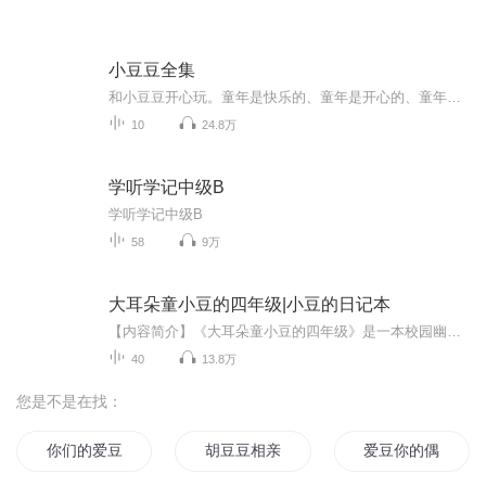
小豆豆全集
和小豆豆开心玩。童年是快乐的、童年是开心的、童年是有趣的…
10
24.8万
学听学记中级B
学听学记中级B
58
9万
大耳朵童小豆的四年级|小豆的日记本
【内容简介】《大耳朵童小豆的四年级》是一本校园幽默系列故事，书里有大耳朵童小豆、贪吃鬼韩旭、故事大王许不凡、假小子傅柔柔，勤奋好学十分孝顺的学委梁光莹，总是和童小豆作对的同桌班长薛灵灵......发生在书里每个小朋友身上的，是一个个令人捧腹大...
40
13.8万
您是不是在找：
你们的爱豆是我的
胡豆豆相亲记
爱豆你的偶像包袱