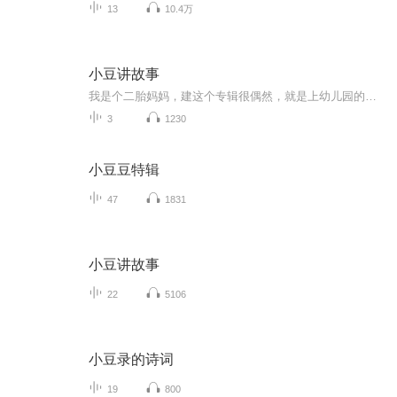
13
10.4万
小豆讲故事
我是个二胎妈妈，建这个专辑很偶然，就是上幼儿园的儿子看到姐姐有自己的专辑也想有个自己的故事集来记录他自己的故事。没有什么绘本，所有故事都是孩子即兴自编，我把他口述的内容录制下来，然后配上些背景音乐。孩子心中的童话总是那么简单而美好，如果你家宝宝也喜欢听，或者也很喜欢讲故事，欢迎给我们留言，宝宝之间可以相互交流哦！~~
3
1230
小豆豆特辑
47
1831
小豆讲故事
22
5106
小豆录的诗词
19
800