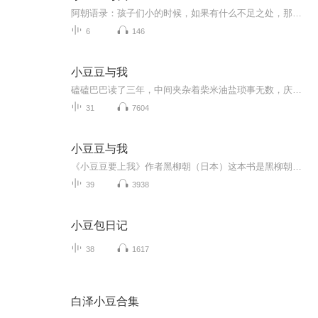
阿朝语录：孩子们小的时候，如果有什么不足之处，那一定是我的教育方法有问题。彻子在学校惹了很多麻烦，每次我都会被老师叫到学校去，受一通警告。不过，受到警告的我倒是想：我的孩子就是这样，这种表现已经算好的了，孩子要是不活泼，那可就难办了。我最讨厌把孩子训哭了，所以，从彻子小时候开始，我一次也没有大发雷霆、歇斯底里的训过孩子。不管多小的事，我们都会一起高兴、一起愤怒，美好的东西我们会一起欣赏和感激，不管有多少好吃的东西，我们都会分享、一起品尝。停电的时候，要是光抱怨又冷又黑，那样多没趣啊，如果想着自己是在野营，感觉就不一样了。人们都说幸福是自己创造的，一点不错啊。一个人闷坐在家里，幸福可不会自己跑过来啊。黑柳朝（1910-2006）“窗边的小豆豆”黑柳彻子的母亲。曾于东洋音乐学院学习声乐，后与小提琴家黑柳守纲结婚。阿朝性格细腻敏感，好奇心旺盛，勇于付诸行动，始终抱着积极、乐观的生活态度，对未来充满希望和热情。她把孩子看作上天赐予的宝物，对此深怀感恩之心，一直怀着巨大的关爱与深深的理解培育他们长大。她的性格和教育方式深深地影响了自己的孩子。这本书是阿朝八十高龄的时候写的。先生去世后，阿朝已经七十多岁了，这才开始工作和一个人多姿多彩的独立生活。阿朝在这里回忆了自己与家人，尤其是与女儿小豆豆之间发生的一幕幕往事。在拉家常一般的叙述中，娓娓道出了自己关于孩子的教育，以及晚年生活的切身体验，乍看都是一些“最粗浅”的话，却平实而亲切，让我们不知不觉受到阿朝感染，带给我们很多很多启迪。本专辑纯属个人爱好，如涉及版权问题，亲自行删除吧。
6
146
小豆豆与我
磕磕巴巴读了三年，中间夹杂着柴米油盐琐事无数，庆幸，读完了！自己感觉完整了！
31
7604
小豆豆与我
《小豆豆要上我》作者黑柳朝（日本）这本书是黑柳朝八十高龄的时候写的。先生去世后，阿朝已经七十多岁了，这才开始工作和一个人多姿多彩的独立生活。阿朝在这里回忆了自己与家人，尤其是与女儿小豆豆之间发生的一幕幕往事。在拉家常一般的叙述中，妮妮道...
39
3938
小豆包日记
38
1617
白泽小豆合集