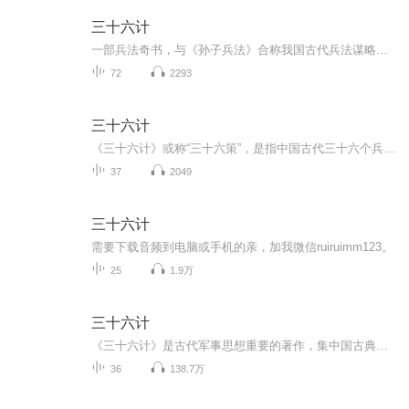
三十六计
一部兵法奇书，与《孙子兵法》合称我国古代兵法谋略学的双璧，被古今中外许多军事家广泛研习、应用。三十六计共分胜战计、敌战计、攻战计、混战计、并战计、败战计六套，合三十六个计策。很多军事家利用《三十六计》中的谋略，取得了辉煌的胜利，为世人留...
72
2293
三十六计
《三十六计》或称“三十六策”，是指中国古代三十六个兵法策略，语源于南北朝，成书于明清。它是根据我国古代卓越的军事思想和丰富的斗争经验总结而成的兵书，是中华民族悠久文化遗产之一。
37
2049
三十六计
需要下载音频到电脑或手机的亲，加我微信ruiruimm123。
25
1.9万
三十六计
《三十六计》是古代军事思想重要的著作，集中国古典谋略文化之大成。这套讲给孩子们的《超级三十六计》，用浅显风趣的语言、融会了智慧谋略、文学典故、历史知识等，帮助孩子积累传统文化常识，学习解决问题的方法。
36
138.7万