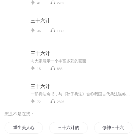
41
2782
三十六计
36
1172
三十六计
向大家展示一个丰富多彩的画面
15
886
三十六计
一部兵法奇书，与《孙子兵法》合称我国古代兵法谋略学的双璧，被古今中外许多军事家广泛研习、应用。三十六计共分胜战计、敌战计、攻战计、混战计、并战计、败战计六套，合三十六个计策。很多军事家利用《三十六计》中的谋略，取得了辉煌的胜利，为世人留...
72
2326
您是不是在找：
重生美人心计
三十六计的传说
修神三十六计