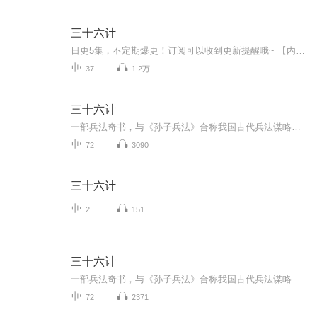
三十六计
日更5集，不定期爆更！订阅可以收到更新提醒哦~ 【内容简介】 很多军事家利用《三十六计》中的谋略，在战争中取得了辉煌的胜利，为世人留下了一个个精彩绝伦的战例。因其充满智慧，荟萃韬略，在现代商业竞争中多有借鉴，被当做现代人竞争生存的智慧书...
37
1.2万
三十六计
一部兵法奇书，与《孙子兵法》合称我国古代兵法谋略学的双璧，被古今中外许多军事家广泛研习、应用。三十六计共分胜战计、敌战计、攻战计、混战计、并战计、败战计六套，合三十六个计策。很多军事家利用《三十六计》中的谋略，取得了辉煌的胜利，为世人留...
72
3090
三十六计
2
151
三十六计
一部兵法奇书，与《孙子兵法》合称我国古代兵法谋略学的双璧，被古今中外许多军事家广泛研习、应用。三十六计共分胜战计、敌战计、攻战计、混战计、并战计、败战计六套，合三十六个计策。很多军事家利用《三十六计》中的谋略，取得了辉煌的胜利，为世人留...
72
2371