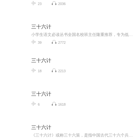
23
2036
三十六计
小学生语文必读丛书全国名校班主任隆重推荐，专为低年级小学生精心打造的哦！(1) 一至二年级要能够阅读浅近的童话、寓言、故事，向往美好的情景，关心自然和生命，对感兴趣的人物和事件有自己的感受和想法，并乐于与人交流诵读儿歌童谣和浅近的古诗，展开想象，获得初步的情感体验，感受语言的优美。(2)三至四年级要浓缩优秀的诗文，注意在诵读过程中体验情感，背诵优秀诗篇50篇段。养成读书看报的习惯，收藏并与同学交流图书资料，课外阅读量不少于40万字。(3)五至六年级有诵读优秀的思维，注意通过诗文的声调节奏等体味作品的内容和情感，背诵优秀的诗文60篇。能利用图书馆网络等信息渠道尝试进行探究性阅读，扩展自己的阅读面，课外阅读总量不少于100万字。
39
2772
三十六计
18
2213
三十六计
6
1618
三十六计
《三十六计》或称三十六策，是指中国古代三十六个兵法策略，语源于南北朝，成书于明清。它是根据中国古代军事思想和丰富的斗争经验总结而成的兵书。据原书“序言”说，在全书“三十六计”中，每六计为一套，共分六套：第一套为“胜战计”，第二套为“敌战...