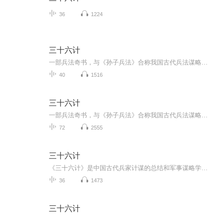
36
1224
三十六计
一部兵法奇书，与《孙子兵法》合称我国古代兵法谋略学的双璧，被古今中外许多军事家广泛研习、应用。三十六计共分胜战计、敌战计、攻战计、混战计、并战计、败战计六套，合三十六个计策。很多军事家利用《三十六计》中的谋略，取得了辉煌的胜利，为世人留...
40
1516
三十六计
一部兵法奇书，与《孙子兵法》合称我国古代兵法谋略学的双璧，被古今中外许多军事家广泛研习、应用。三十六计共分胜战计、敌战计、攻战计、混战计、并战计、败战计六套，合三十六个计策。很多军事家利用《三十六计》中的谋略，取得了辉煌的胜利，为世人留...
72
2555
三十六计
《三十六计》是中国古代兵家计谋的总结和军事谋略学的宝贵遗产，也是中华民族悠久文化遗产之一。全书共分为六套，即胜战计、敌战计、攻战计、混战计、并战计、败战计。前三套是处于优势所用之计，后三套是处于劣势所用之计。每套各包含六计，总共三十六计...
36
1473
三十六计