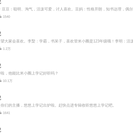
记
1540
记
1.2万
记
学啦，他能比米小圈上学记好听吗？
10.1万
记
是你们的主播，悠悠上学记出炉啦。赶快点进专辑收听悠悠上学记吧。
1641
记