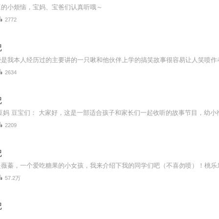
豆的小烦恼，宝妈、宝爸们认真听哦～
2772
记
2634
记
2209
记
57.2万
记