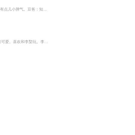
主要人物简介 豆豆：聪明、淘气，活泼可爱，讨人喜欢。豆妈：性格开朗，知书达理，偶尔有点儿小脾气。豆爸：知识渊博，事业有成，是个慈父。小姨：豆妈的妹妹，在校大学生，跟豆豆很谈得来。黄忠君：淘气，成绩不太好，豆豆的死党。小雪：文静，学习好，豆豆的同桌。小雪妈妈：一个严厉的母亲，对小雪管教很严格。张老师：豆豆的班主任，对学生很关心。 前言 豆豆上小学了，这对聪明又淘气的豆豆来说是个不小的考验。豆豆能否适应小学的生活，能否找到高效的学习方法等问题，时刻困扰着豆爸豆妈。 果然，刚...
每天更新，希望大家会喜欢。李棃：学霸，书呆子，喜欢管米小圈是123年级哦！李明：活泼可爱。喜欢和李棃玩。李舞：李棃和李明的妹妹。特别喜欢小动物。喜欢跳舞。李绵绵：李黎的表姐，学习特别好，在蓝天中学，非常温柔，爸爸妈妈没时间的时候，她经常给李...