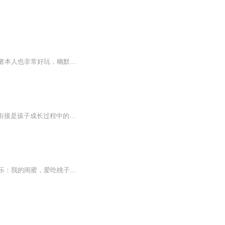
这张专辑有些是我本人经历过的主要讲的一只啾和他伙伴上学的搞笑故事很容易让人笑喷作者本人也非常好玩，幽默第一次还是录的不好请多多指教
亲爱的豆爸 豆妈 豆宝们： 大家好，这是一部适合孩子和家长们一起收听的故事节目，幼小衔接是孩子成长过程中的关键期，我们的小豆芽们需要克服很多的困难去适应和接受成长带来的改变，这么重要的时刻当然要有爸爸妈妈们的耐心指导和陪伴，作品中既有故事也有方法，让孩子们不彷徨，父母不迷茫。孩子可以在故事里听见内心的共鸣，找到克服困难，发现学习的好方法。家长可以从中了解孩子的内心世界，从而更好地和孩子沟通，掌握帮助孩子更快适应小学生活的技巧，引导孩子喜欢学习，真正地做到帮助孩子快乐的成长。 我们的故事每天更新一集哦，欢迎各位小学生和“大学生”们订阅收听，您的订阅和关注是对主播的最大的支持，希望我的播讲能给孩子的成长带来快乐，家长的陪伴带来帮助，祝愿每一位孩子都能成为父母眼中最亮的光，感谢大家的收听。
大家好，我是薇蓁，一个爱吃糖果的小女孩，我来介绍下我的同学们吧（不喜勿喷）！桃乐乐：我的闺蜜，爱吃桃子，上课时喜欢和周小糖讲小话，经常被宋老师批评。苏小屁：我的好朋友，学习一般，人缘一般，总之什么都一般，爱看电视，是急性子。宋老师，我的...