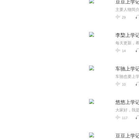
豆豆上学
29
李棃上学
14
车驰上学
车驰也要上
10
悠悠上学
大家好，我
117
豆豆上学