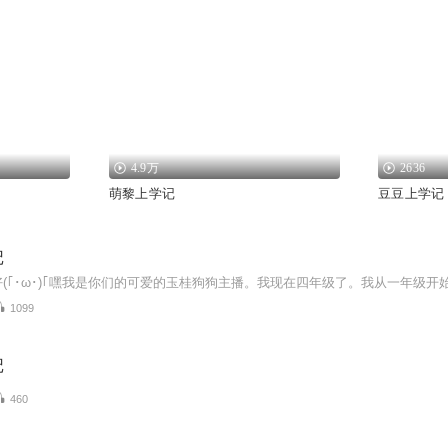
4.9万
2636
萌黎上学记
豆豆上学记
记
1099
记
460