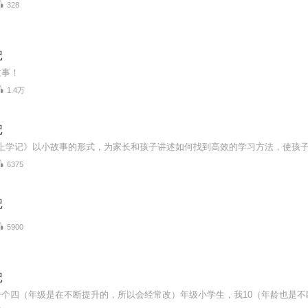
328
记
故事！
1.4万
记
6375
记
5900
记