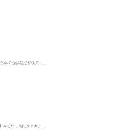
《豆豆上学记》以小故事的形式，为家长和孩子讲述如何找到高效的学习方法，使孩子的学习变得轻松和快乐！
我是小潘，一个四（年级是在不断提升的，所以会经常改）年级小学生，我10（年龄也是不断生长的，所以这个也会改）岁了，这个专辑特搞笑（才怪）哈哈哈哈哈哈哈哈哈哈哈哈哈哈哈哈哈哈哈哈哈哈哈哈哈哈哈哈哈哈哈哈哈哈哈哈哈哈哈哈哈哈哈…