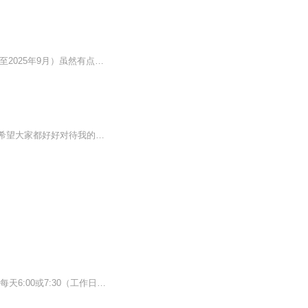
没事闲的就录日记每周3次以上非常非常朴素，不要乱评论，好好给个评价早期（2025年2月至2025年9月）虽然有点烦，但是如果你想听的话，请耐心听
原创，自己录制。每周更新一次。永远笑不停。只要有时间就会去更新。我还不喜欢黑粉。希望大家都好好对待我的劳动成果。希望大家不要太过于伤人。要珍惜每一位主播的劳动成果。【内容重点】车驰与学校同学的故事。车驰特点:喜欢学习，典型的学霸。生活中顽...
本专辑讲的是:落家的俩开心果，洛洛和洛泽，他们的故事可以带来不一样的欢乐更新时间：每天6:00或7:30（工作日）每天早上10:00或11:00（节假日）每天下午4:00或6:00（节假日）期待你的收听(^_^)