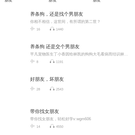
朋友
朋友
朋友
养条狗，还是找个男朋友
你相不相信，这世间，有所谓的第二世？
16
1440
养条狗 还是交个男朋友
平凡宠物医生丁小香因给林凯的狗狗大毛看病而结识林凯。林凯请丁小香照顾大毛，两人相处中矛盾不断又渐生情愫。一次羽毛球赛后丁小香受伤，在林凯家修养，感情升温。
8
1191
好朋友，坏朋友
28
2543
带你找女朋友
带你找女朋友，轻松好学v:wgm606
14
4550