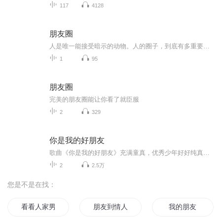
117
4128
朋友圈
人是唯一能接受暗示的动物。人的圈子，到底有多重要？前两天，一条清华学霸结婚现场的视频火了。婚礼现场，宾客被问及高考成绩，他们的回答让婚礼秒变凡尔赛现场。 十几位宾客，高考均分680分，有人是省市高考状元，有人是保送生。看完视频，网友们除了“...
1
95
朋友圈
完美的朋友圈能让你看了就臣服
2
329
你是我的好朋友
歌曲《你是我的好朋友》充满童真，优秀少年好好纯真天籁般的嗓音，仿佛置身单纯美好的童年时代。歌曲以童年时纯真善良的“友谊”为主线，“可是没朋友分享，也会觉得没胃口”，两个人分担一份痛苦或困难，那就只有半个痛苦；两个人分享一份快乐，则有两份快乐，这便是“友谊”的真谛。...
2
2.5万
您是不是在找：
看看人家男朋友
朋友到情人
我的朋友