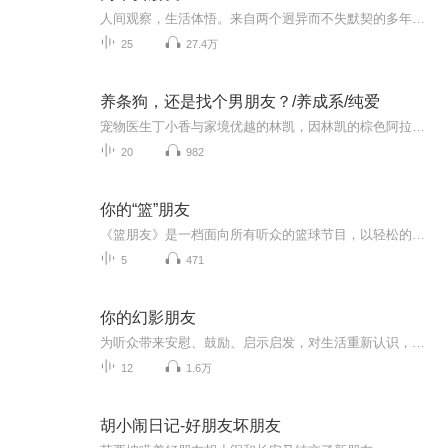
人间观察，生活体悟。来自两个迥异而不失默契的多年女友——斯诺依花姑娘&朱大琪kikizhu。
25
27.4万
养条狗，还是找个男朋友？/养成系/纯爱
宠物医生丁小香与家境优越的林凯，因林凯的棕色阿拉斯加犬 “大毛” 打疫苗结缘，初遇时因大毛外伤产生小摩擦。林凯出差托小香照顾大毛，小香虽不满却因心疼大毛妥协，两人互动增多；后续林凯约小香打羽毛球，小香摔伤，林凯背她回家、照料起居，还带她回...
20
982
你的“篮”朋友
《篮朋友》是一档面向所有听众的篮球节目，以轻松的方式来为大家介绍篮球的基本知识以及中国的篮球队和球员。如果大家希望了解的更多 ，欢迎在评论区与我们互动，“篮”朋友每周三和大家不见不散。ps：今年篮球世界杯即将在中国举行，更是希望中国男篮能够取得好成绩。
5
471
你的幻影朋友
为听众带来安慰、鼓励、启示启发，对生活重新认识，负面情绪减少，大千世界芸芸众生，酸甜苦辣都是必然的，听众心理上得到一丝慰藉，深夜不再孤独。生活中的酸甜苦辣，有我与你一同分享！
12
1.6万
胡小闹日记-好朋友坏朋友