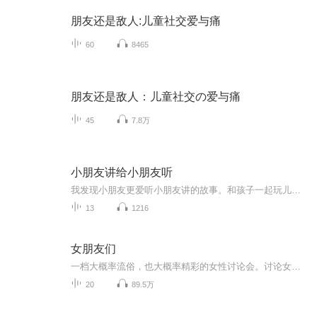
朋友还是敌人:儿童社交爱与痛
60
8465
朋友还是敌人：儿童社交の爱与痛
45
7.8万
小朋友讲给小朋友听
我发现小朋友更爱听小朋友讲的故事。和孩子一起玩儿三国演义的故事，边玩边学。听毛毛法，要么睡着了，要么忘不了。
13
1216
女朋友们
一档大概率流俗，也大概率精彩的女性讨论会。讨论女性生活中会遭遇的一切问题和困惑。每期节目会邀请不同的女朋友们，不分年龄、身份、职业，分享我们的故事。不一定能给出什么指导意见，但一定是自己踩过的雷区。
20
89.5万