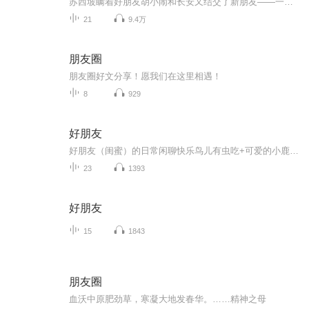
苏西坡瞒着好朋友胡小闹和长安又结交了新朋友——一群带他吃好吃的、玩好玩的、帮他打架的“仗义”朋友。他们究竟是苏西坡的好朋友还是坏朋友呢？胡小闹和长安为此特意进行了一番调查。然而，就在真相大白之际，发生了一件大家都意想不到的大事——苏西坡...
21
9.4万
朋友圈
朋友圈好文分享！愿我们在这里相遇！
8
929
好朋友
好朋友（闺蜜）的日常闲聊快乐鸟儿有虫吃+可爱的小鹿在奔跑=好朋友（闺蜜）主播介绍：快乐鸟儿有虫吃：꧁留得青山在才，不怕没柴烧꧂ ꧁今朝有酒今朝醉，明日愁来明日愁꧂ Hi，我是快乐鸟儿有虫吃，也就是JJ。德才兼备，才貌双全，六年级学霸团成员，绝对...
23
1393
好朋友
15
1843
朋友圈
血沃中原肥劲草，寒凝大地发春华。……精神之母