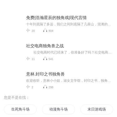
免费|浩瀚星辰的独角戏|现代言情
十年到底隔了多远，我们之间到底隔了几座山，混淆的感情到底要何去何从？
20
804
社交电商独角兽之战
社交电商时代已经来了，你准备好了吗？社交电商从2015年诞生起，经过里了3年的野蛮生长，2019年一月正式实施的电子商务法，对各大平台也都走向了合理合法合规的道路。社交电商也成了未来5到10年的一个发展趋势，2018年8月随着拼多多和2019年的5月云集的上市，社交电商出现了井喷，就像雨后春笋一样，冒出了无数家的社交电商平台，社交电商迎来了茁壮彻成长的春天，普通人如何能抓住这个趋势，创造一波自己的财富呢？本书从社交电商的各个方面从理论到实践都一 一的讲解，最后会...
11
541
意林.封印之书独角兽
欢迎收听，意林小小姐，淑女文学馆，封印之书．独角兽主播介绍：十七：2019新加入的儿童主播，声音甜美而柔合，一直努力在播音的道路。小布：喜马拉雅萌新主播一枚，声音甜到让你无法自拔，听她的声音就是一种非凡享受本节目为个人兴趣爱好不代表任何立场
2
298
您是不是在找：
生死角斗场
动漫角斗场
末日游戏场