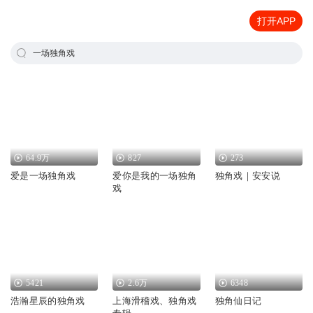
打开APP
一场独角戏
64.9万
827
273
爱是一场独角戏
爱你是我的一场独角
独角戏｜安安说
戏
5421
2.6万
6348
浩瀚星辰的独角戏
上海滑稽戏、独角戏
独角仙日记