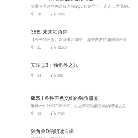
免费分享这些网盘版音频mp3,仅供学习。点击上方我的头像查看v吧
10
5936
36氪·未来独角兽
【未来独角兽】新商业江湖中，那些嗷嗷待哺的独角兽往往会被人忽视。它们或声音太小、或力量太弱，但它们同样光芒万丈，值得更多的关注。独角兽常有，而伯乐不常有。未来独角兽，等你来发现。本节目由36氪独家出品。
21
42.5万
安珀志3：独角兽之兆
14
592
飙戏 I 各种声色交织的独角盛宴
地球v号:15807180307。心之声堪称配音界的璀璨之星，这里精英汇聚，优秀老师数量多达2000余名。我们全方位承接各类配音业务，无论是CV、对轨、后期、画本，还是统筹、编剧、监制，或者直接整包服务，包括有声书、广播剧、短剧、动漫配音、游戏配音、儿童配...
43
2709
独角兽D的朗读专辑