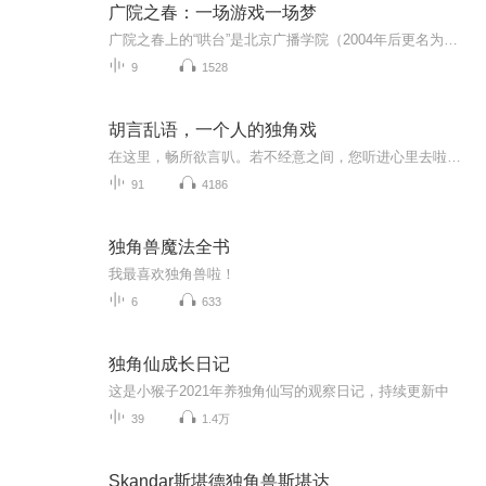
广院之春：一场游戏一场梦
广院之春上的“哄台”是北京广播学院（2004年后更名为中国传媒大学）校园文化历史上独具特色的篇章。哄台是独特的广院校园文化的结晶，这种校园文化带有时代性的大众文化的色彩。今天，尽管小清新式的哄台不复有往日的大开大合、大风大浪，但广院之春无疑依然是中国高校里由学生自编自导自演水平最高、最自由和最开放的一场歌会与一方舞台；依然有无数的核桃林的孩子们要向你骄傲地宣称：“中国传媒娱乐界百分之八十以上的创作人员来自广院，广院人百分之一百的热爱着我们自己的活动——‘广院之春’。”
9
1528
胡言乱语，一个人的独角戏
在这里，畅所欲言叭。若不经意之间，您听进心里去啦，那可能您正是我……
91
4186
独角兽魔法全书
我最喜欢独角兽啦！
6
633
独角仙成长日记
这是小猴子2021年养独角仙写的观察日记，持续更新中
39
1.4万
Skandar斯堪德独角兽斯堪达