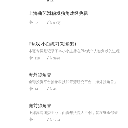
专辑
上海曲艺滑稽戏独角戏经典辑
22
9.4万
Pⅰa戏 小白练习(独角戏)
本张专辑是记录了本小小主播在Pⅰa戏个人独角戏的过程，其中由于本主播是小白，很多功能和技巧都不会，会有笑场、跟不上、台词功底不好及各种突发情况发生，请各位听友也可以多多评论，但主播太投入时不会看评论，请见谅呀！！！！！！
118
3926
海外独角兽
全球投资平台拾象科技和开源研究平台「海外独角兽」出品的声音栏目。作为一个开源研究平台，「海外独角兽」在过去 3 年时间中研究并开源发布了近 200 篇深度研究，既有对 150+ 全球头部独角兽公司的深度分析，也有 Top-Down 对行业趋势的宏观研判，还包括...
14
416
庭前独角兽
上海高院团委主办，由青年法院人主创，旨在继承邹碧华精神，记录法律人生，讲述法律故事，传播法院文化。
5
1724