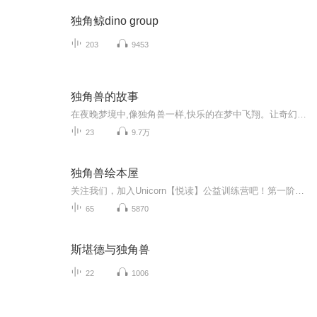
独角鲸dino group
203
9453
独角兽的故事
在夜晚梦境中,像独角兽一样,快乐的在梦中飞翔。让奇幻的独角兽绕进你的梦，让你像独角兽一样和他一起,在云中环绕。做一个香甜的梦。
23
9.7万
独角兽绘本屋
关注我们，加入Unicorn【悦读】公益训练营吧！第一阶段从2017.09.12起，将持续33天。跟读+纠音+语音指导。坚持闯关的“领读员”们还可以收到“意外惊喜”哦！申请入营：添加兔兔老师微信：rabbit28或 Luna老师微信：GodblessLuna77 Uni-unique, C-contin...
65
5870
斯堪德与独角兽
22
1006