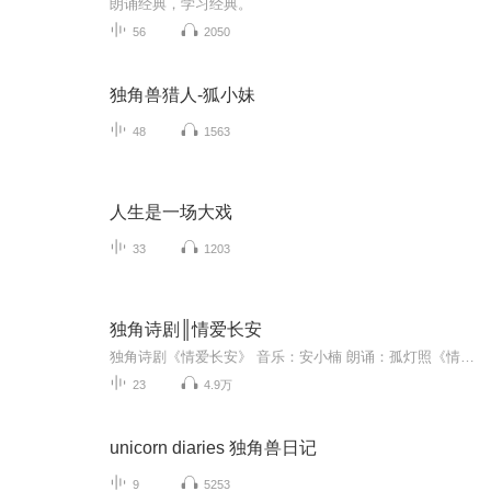
朗诵经典，学习经典。
56
2050
独角兽猎人-狐小妹
48
1563
人生是一场大戏
33
1203
独角诗剧║情爱长安
独角诗剧《情爱长安》 音乐：安小楠 朗诵：孤灯照《情爱长安》是一首15000字的长诗，朗诵者的娓娓道来，讲述了古老长安城里四个男人的情爱故事：张骞的“两难之爱”，辫机的“不伦之爱”，李白的“知音之爱”，遣唐使的“暗恋之爱”。在《情爱长安》诞生之...
23
4.9万
unicorn diaries 独角兽日记
9
5253