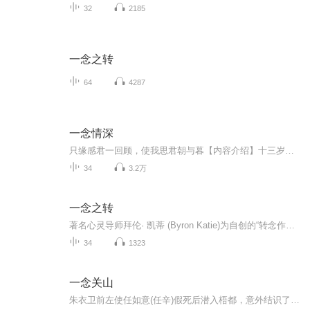
32
2185
一念之转
64
4287
一念情深
只缘感君一回顾，使我思君朝与暮【内容介绍】十三岁时，秦桑绿无意中认识与自己长相一样的阮艾清，从此，成为好姐妹。十五岁时，两个人去爬山看海，秦桑绿不慎跌入山底。此后，阮艾清回到秦家，代替了秦桑绿，发誓余生都为她好好活着。顾念深无意说的一句话引起了她的恐慌，为了不让秘密被发现，她主动追求他，两人在一起四年。某天夜晚，顾念深无意知道了，秦桑绿一直在利用自己，之后，他远赴英国。【主播/作者简介】作者：妩墨：悲观主义者。信宿命。已出版作品：《假如》《暖暖》主播：依若熏长歌【...
34
3.2万
一念之转
著名心灵导师拜伦· 凯蒂 (Byron Katie)为自创的“转念作业”(The Work) 被誉为简单且能有效破除小我的方法，它可协助你检视头脑打结的问题，进一步改变信念，让我们从紧张、焦虑、不安、忌妒、痛苦的心境中得到解脱，使生命当下变得轻松自在，更具活力。...
34
1323
一念关山
朱衣卫前左使任如意(任辛)假死后潜入梧都，意外结识了曾为六道堂副堂主的宁远舟。宁远舟自战场归来只想隐居田园，为了给曾经的同僚证明清白，他重回六道堂踏上救主还国之路，并聚齐了于十三、元禄、钱昭、孙朗等人，护送女扮男装的公主杨盈出使。任如意为...