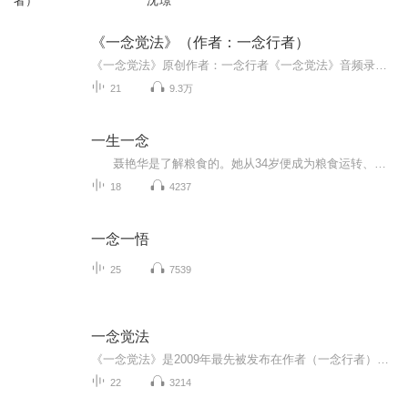
者）
沈璟
《一念觉法》（作者：一念行者）
《一念觉法》原创作者：一念行者《一念觉法》音频录制：沙粒
21
9.3万
一生一念
聂艳华是了解粮食的。她从34岁便成为粮食运转、流动的推手。起初，她只是将吉林紧缺的面粉从山东等小麦富足的地方运来，后来，她又将农民晾晒在场院的水稻磨成大米，运往全国各地。这在一来一回的20多年里，聂艳华窥探到太多关于粮食、粮食加工、粮食经销者的秘密。面粉里的各种添加剂，大米中的陈化粮、重金属超标……
18
4237
一念一悟
25
7539
一念觉法
《一念觉法》是2009年最先被发布在作者（一念行者）新浪博客中。本书详细地介绍了一念觉法的核心理念。一念觉法——汲取了整个修行最精髓要领的部分，成为最清晰、有力和至简的法门。它可以用在任何人的任何问题上，只要他们愿意，这将无往而不胜。它不但...
22
3214