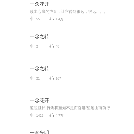
一念花开
读出心底的声音，让它传到很远，很远。。。
55
1.4万
一念之转
2
48
一念之转
21
167
一念花开
道阻且长 行则将至知不足而奋进/望远山而前行
1428
4.7万
一念光明