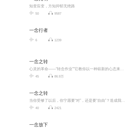
知变应变，方知抑郁无绝路
50
9587
一念行者
6
1239
一念之转
心灵的革命——“转念作业”“它教你以一种崭新的心态来过你的一生。
45
86.9万
一念之转
当你受够了以后，你宁愿要“对”，还是要“自由”？造成我们痛苦的，并非问题本身，而是我们对问题的想法......四句话改变你的人生。跟着这本书一起开始心灵的“转念作业”，让痛苦之念自动放下我们。
40
2421
一念放下