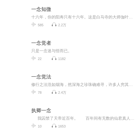
一念知微
十六年，你的阳寿只有十六年。这是白马寺的大师伽叶第一次看见林飞时，对他说的话。这一年，林飞十六岁。纵使不甘，却也无奈。在林飞准备了却心头之愿、迎接命运时，神秘人出现，将他带入了北境，继而开始了林飞抗逆天命历程。误入龙鲸之腹，巧遇师傅阿萝...
585
2.2万
一念觉者
只是一念迷与悟而已。
22
1182
一念觉法
修行之法浩如烟海，然深海之珍珠确难寻，许多人穷其一生终觅不可得。而一念行者如海底之光，让一切变得可能。有缘的你不防一学，一听，一行，终得悟！感恩！
78
2.4万
执卿一念
我囚禁了天帝近百年。 百年间有无数的仙君真人轮番来劝我。 他们带着各种神兵利器，说这三界动乱，天庭不可一日无主。又说我竟敢囚禁天帝，不怕遭万年天雷，神形俱灭。我都一笑置之，不予理会。 “阿芜...” 这个名字一百年没人喊过了，今个儿倒是巧，白天夜里被唤了两次。 尽戳着我那不愿提，又忘不了的尘封往事...
10
1653