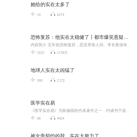
她给的实在太多了
15
6274
恐怖复苏：他实在太稳健了丨都市爆笑悬疑丨沐阳剧社丨多人有声剧
内容简介 五年前恐怖复苏，恶灵席卷人间。李长夜侥幸不死，从此稳如老狗，杀人必挫骨扬灰，凡事谋而后动，从不轻易步入危险之中。五年后，恐怖席卷而来。在无尽的黑暗绝望当中，李长夜步步为营，杀出一条血路。购买须知1、本作品为付费有声书，购买成功后...
1012
1739万
地球人实在太凶猛了
300
2.2万
医学实在易
《医学实在易》为陈修园的代表著作之一，约成书于道光二十四年（1844）。本书是一本综合性医书，从基础理论到临床应用均予以论述。书共分8卷，夹叙夹议，寓议论与诗歌于一体。乃先发议论，其后参以“七言”诗文总括其义。
98
4424
被女帝契约的我，实在太努力了