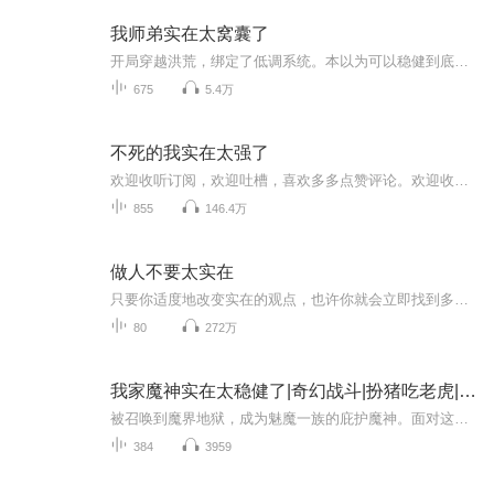
我师弟实在太窝囊了
开局穿越洪荒，绑定了低调系统。本以为可以稳健到底，没想到碰到个嚣张跋扈的师姐，到处惹是生非。再加上我那不着调的师父，系统还时不时让我去送人头，天呐！！！我咋这么倒霉啊！？有谁知道怎么苟么？在线等挺急的！！！
675
5.4万
不死的我实在太强了
欢迎收听订阅，欢迎吐槽，喜欢多多点赞评论。欢迎收听玄幻完结作品，点击此处收听《《《绝世妖王》》》本书由我是小橘联合声咖制作的一键多人有声剧。 本书版权归属原作者，音频仅供交流学习使用，作者唐曹老师。【简介】个极尽璀璨的浩瀚世界，气修或体修...
855
146.4万
做人不要太实在
只要你适度地改变实在的观点，也许你就会立即找到多路经营自己的人生之路。——写于北大燕园 王志刚。喵儿本身也是很实在的人，因此在实际生活中处处碰壁。偶然在图书室看到这本书时，就决定用这种方式督促自己读完这本书。由于时间关系，每天只能更新1_2节，还请同好见谅。喵儿在读得过程中，觉得有些章节还是很有指导意义的。 听十遍书，不如读一遍书，如果喜欢本专辑内容，建议购买书籍，相信你会有更多收获，也可回馈作家的辛苦劳动。 文稿、音乐、图片归相关权利人所有。
80
272万
我家魔神实在太稳健了|奇幻战斗|扮猪吃老虎|搞笑|多播|【DNF系统】
被召唤到魔界地狱，成为魅魔一族的庇护魔神。面对这个魔神遍布，吃人不吐骨头的恐怖世界，被害妄想症患者白兰可怜，弱小，又无助。 为了生存，只得紧紧抱住DNF系统的大腿，打怪练级升装备。 众魔神齐声：“白兰！求求你不要再装了！你真的已经很强了！”神...
384
3959