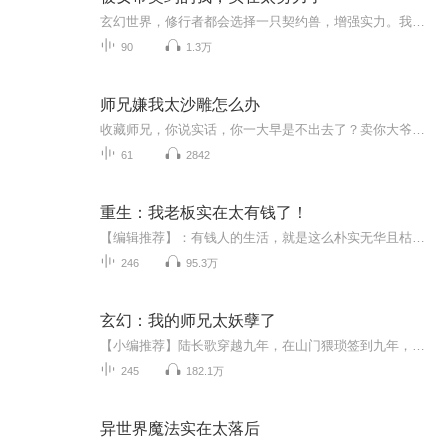
玄幻世界，修行者都会选择一只契约兽，增强实力。我，刘小江，变成了一只乌鸦？还好有转盘系统，开局抽奖，融合上古金乌血魂！为了刷系统进度条，我每天给女帝找事干！......我，刘嫣然，女帝转世。依靠自身记忆和契约兽的能力，修行对我来说就如同吃饭喝...
90
1.3万
师兄嫌我太沙雕怎么办
收藏师兄，你说实话，你一大早是不出去了？卖你大爷。师兄卖的好。付南乔胸无大志，只想每天跟他的大师兄斗斗嘴啊，他的弟弟和他的好兄弟萧泽铭却非要拉着他搞一番事业。夭寿啊，悄莫的谈个恋爱不行吗？几年来，他的半魔血统如岁月沉疴一般刻在他心里，不痛不痒，但多多少少有些意难平，若他是个正常身份，他大概也是个几百年难遇的天才，不必担心有一天与苍凉背道而驰，从一个仙门骄子变成一个令人闻风丧胆的魔王之子。可他的半魔血统注定他有一天要与他的大师兄分道扬镳你到底有没有喜欢过我！洛尘手里提着剑...
61
2842
重生：我老板实在太有钱了！
【编辑推荐】：有钱人的生活，就是这么朴实无华且枯燥。简介：叮！“距离重生还有不到24小时？！”当苏哲听到这一声提示音的时候，他就知道，老天爷又给了自己一次机会。重生到99年的苏哲，依靠着重生前24小时的记忆，中彩票、炒股票、投资原油，一步步打...
246
95.3万
玄幻：我的师兄太妖孽了
【小编推荐】陆长歌穿越九年，在山门猥琐签到九年，系统终于发布了第一个任务：收徒！【简介】飞卢中文网独家签约作品陆长歌穿越九年，在山门猥琐签到九年，系统终于发布了第一个任务：收徒！大徒弟：平平无奇的凡人，每天拿着一把破斧头，砍树，挑水，粗...
245
182.1万
异世界魔法实在太落后