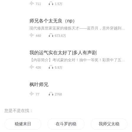
711
1.5万
师兄各个太无良（np）
现代修真世家蓝家的修炼天才——蓝乔月，意外穿越到楚国镇南王府，成为被指婚给三皇子的王府嫡女秦落衣。修炼废材，奇怪的封印，在天才的路上，这些都不算什么，就在陷害与反陷害中不断陷入修真与众美男师兄包围当中，师兄们，别太坏！
440
673.6万
我的运气实在太好了|多人有声剧
【内容简介】考试蒙的全对！抽中一等奖！彩票中了五百万！从高考开始，黄小欧发现，自己的运气实在太好了吧！无论做什么都顺利的像是开了挂！【作者/主播】作者：像极了随便主播：星火有声小说【购买须知】1、本作品为付费有声书，前84集为免费试听，购买...
426
5.9万
枫叶师兄
77
2768
您是不是在找：
稳健末日
在斗罗的稳健魂师
我师父太稳健了