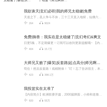
太稳健了|修仙|洪荒
丨动漫《师兄啊师
流|轻松
兄》原著丨司徒小大
大领衔演绎
我欲诛天|玄幻必听|我的师兄太稳健|免费
天道之下，圣人争斗不休，三十三天直入地狱，仙佛六道尽皆慌乱。圣人们借天道之力为所欲为，三界濒临崩溃。道祖鸿钧终于做出决断：天道若存，终将毁灭一切。他亲手毁掉毕生守护的天道，让大道重归混沌，也为自己揭开一个惊天真相……
264
9024
免费|御兽：我实在是太稳健了|玄幻奇幻&爽文
日更5集，不定期爆更！订阅可以收到更新提醒哦~ 【内容简介】 在未来都市的边缘，王乐，一名被学校遗弃的普通高中生，命运在他触碰到神秘系统那一刻起，骤然转折。他不仅契约了憨态可掬却蕴藏无上威能的上古神兽——熊猫胖达，还踏入了青城九中御兽学院的...
404
15.7万
大师兄又败了|爆笑|反套路|起点高分|师兄啊师兄|戏精|杀伐果断|太稳健了
苟住！然后反套路！戏精附体！ “叮！忘了告诉宿主，本系统虽然战力无敌，但面对颜值超过九十分的妹子，无敌战力自动失效。”这个世界美女这么多，难道他要一直装孙子？不行，绝对不行！！强攻不行，那就用计谋，那就演戏、偷袭、下药！于是乎，一个道貌岸...
423
398.1万
我投篮实在太准了
【内容简介】欧洲联赛开篇，2000届牌面，小帅和老詹的偶像，库里的叔叔，科比的一生之敌……当乔丹距离太远的时候，孙昊就是他们眼前的传奇。我真的只是想打铁，但是《我投篮实在太准了》。【作者/主播】作者：肉末大茄子，网络小说作者。主播：冰糖没雪梨...
920
55万