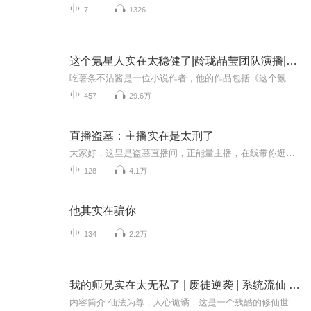
7
1326
这个氪星人实在太稳健了|龄珑晶莹团队演播|【多播】男频|漫威世界|正义与邪恶
吃薯条不沾酱是一位小说作者，他的作品包括《这个氪星人实在太稳健了》和《忍界带恶人》。《这个氪星人实在太稳健了》是一部已完结的小说，讲述了赛博穿越成了氪星人，逃离氪星爆炸后发现身处漫威世界的故事。龄珑晶莹团队：我们是一群来自喜播教育的小伙...
457
29.6万
直播盗墓：主播实在是太刑了
大家好，这里是盗墓直播间，正能量主播，在线带你逛古墓。 快看啊，墓里有只女鬼，等我把它抓起来，给大家表演个才艺。 老铁们，棺材里有只千年老僵尸，只要礼物到位，我把僵尸灌醉。 喂警官，墓主人亲自带我来它家拿东西的，你凭什么说我是盗墓...
128
4.1万
他其实在骗你
134
2.2万
我的师兄实在太无私了 | 废徒逆袭 | 系统流仙 | 凡人气运 | 立运朝仙
内容简介 仙法为尊，人心诡谲，这是一个残酷的修仙世界。陆宽本是从天门真传弟子，却因无法修炼被逐出师门，只得以国师身份管理凡间国度。但他获得“气运利用系统”，只要无私奉献、造福凡人就能变强。聚凡人，攒气运，收功德，立运朝，看他如何在这仙人世...