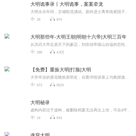
大明诡事录丨大明诡事，案案牵龙
大明永乐年间，京城暗流涌动。新科进士离奇跪毙国子监，手中紧握半张《永乐大典》残页；城南醉汉暴毙医馆，死前呓语“靖难”“建文”，颈现九宫血符；贡院科举风云突变，毒茶暗藏，考生接连七窍流血而亡……一切，皆指向一桩被掩盖数十年的禁忌旧案——洪...
28
974
大明那些年-大明王朝|明朝十六帝|大明三百年
从洪武大帝定鼎天下的豪迈，到崇祯帝煤山自缢的悲怆，三百年大明，藏尽王朝更迭的风云诡谲，亦写满人文璀璨的传世篇章。《大明那些年-明鉴千秋》以通俗叙事叩开朱墙宫门，于岁月烟尘中打捞鲜活过往。这里有郑和下西洋的碧波壮歌，有王阳明心学的思想回响；...
288
4.8万
【免费】重振大明|打脸|大明
大学毕业的唐克晓热衷明史，在图书馆讲座上与教授激辩明朝晚期历史。回家后朋友提及穿越，他心生动摇。随后他意外穿越，欲凭历史知识重振大明，看他如何改写历史。
673
5524
大明秘录
虚构内容过于虚构，被删除档案无法再次上传，可在d平台补看
14
543
魂穿大明