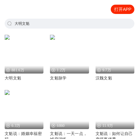
打开APP
大明文魁
881.6万
1.2万
9.7万
大明文魁
文魁脉学
汉魏文魁
6.3万
6860
11.9万
文魁说：婚姻幸福密
文魁说：一天一点，
文魁说：如何让自己