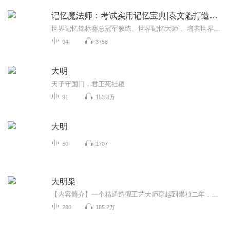
记忆魔法师：考试实用记忆宝典|袁文魁打造最强大脑
世界记忆锦标赛总冠军教练、世界记忆大师”、培养世界记忆大师70+袁文魁教你成为自己的“记忆魔法师”！袁文魁，武汉大学中国现当代文学硕士毕业，中科院心理所发展与教育心理学高级研修班学员，武汉文魁大脑俱乐部创始人。2008年参加世界脑力锦标赛获封“...
94
3758
大明
天子守国门，君王死社稷
91
153.8万
大明
50
1707
大明枭
【内容简介】一个精通造假工艺大师穿越到崇祯二年，这是大明帝国最黑暗的岁月，内有饥民暴动，外有强兵压境，看一个小人物，怎样依靠自己的一双手，在乱世中挣扎、生存，最后成为一个名震天下大明枭雄！ 【作者/主播简介】作者：炮兵，网络小说作家。主播...
280
185.2万