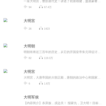
一座大明宫，整部唐代史！讲述了初唐雄健，盛唐豪奢，晚唐衰落的历史风云。
94
67.4万
大明宫
26
1423
大明朝
明朝有将近三百年的历史，从它的开国皇帝朱元璋征讨杀伐开始，到亡国皇帝崇祯上吊结束。其中的每个局都是这段漫长历史过程中的重要一环。官场游戏贯穿始终，无休无止。看不见尽头的君臣博弈，就像是一场一个人对付百人千人的车轮大战。在朱元璋平定天下之...
82
119.3万
大明宫
大明宫，大唐帝国的大朝正殿，唐朝的政治中心和国家象征，位于唐京师长安(今西安)北侧的龙首原。始建于唐太宗贞观八年(634年)，原名永安宫，是唐长安城三座主要宫殿"三大内"(大明宫、太极宫、兴庆宫)中规模最大的一座，称为"东内"。自唐高宗起，先后有17位唐朝皇帝在此处理朝政，历时达200余年。本专辑的所有内容均来自于央视原《大明宫》纪录片，为纪念已逝的原片配音李易老师，向大师致敬。若有侵权，请联系删除！！
6
1.8万
大明军侯
【内容简介】杀异族，戍边关！ 报家仇，卫大明！目标十分明确的张枫在未来的永乐大帝朱老四的手下开始了自己波澜壮阔的一生！【作者/主播】作者：冼青竹主播：誉霏潼文化传媒【购买须知】1、本作品为付费有声书，前88集为免费试听，购买成功后，即可收听，...