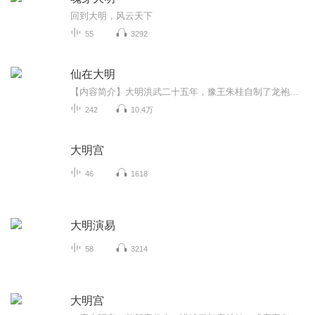
回到大明，风云天下
55
3292
仙在大明
【内容简介】大明洪武二十五年，豫王朱桂自制了龙袍，坐上了龙椅，然后被抓到了。一穿越就得罪了朱元璋、朱允文、朱棣3个皇帝，这个开局很坑……【作者/主播简介】作者：力福海，网络小说作家。演播：天鱼工作室-泠【购买须知】1、部分集数可免费试听，具...
242
10.4万
大明宫
46
1618
大明演易
58
3214
大明宫