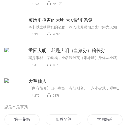
736
35.1万
被历史掩盖的大明|大明野史杂谈
本书以生动犀利的笔触，深入挖掘明朝历史中鲜为人知的秘闻与惊心动魄的权谋博弈，从帝王心术到官场暗流，从铁血征战到文化兴衰，全方位揭示大明王朝的光荣与黑暗。书中既有朱棣追捕尼姑的荒诞圣旨，也有万历皇帝被言官“骂”到罢工的无奈；既有张居正改革...
335
9032
重回大明：我是大明（皇嫡孙）嫡长孙
我是朱桢，字幼成，小名朱雄英（朱雄鹰）身体从小就不好，经常生病，也经常咳嗽，得风寒，本以为我将要英年早逝，然而，我并没有像历史上那样被命带走，而是好友徐暮云（徐妙云）身体从小就健康，性格开朗活泼，温柔体贴，陪在我身边，她是卫国公（微国公...
3
157
大明仙人
【内容简介】山不在高，有仙则名。一座小破观，观中俩师徒。招摇撞骗或许有，山中神仙莫道无。小小道士仙途在，君王几顾问长生。走尽山河邪魔尽，海外求仙大明新。这是一个道士改变天下改变大明命运的故事。【作者/主播简介】作者：随云仙人，网络小说作家...
277
93万
您是不是在找：
第一花魁
仙魁至尊
大明魁首