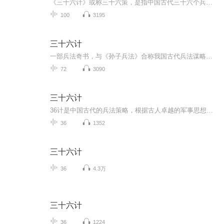
《三十六计》或称三十六策，是指中国古代三十六个兵法策略，语源于南北朝，成书于明清。它是根据中国古代军事思想和丰富的斗争经验总结而成的兵书。
100
3195
三十六计
一部兵法奇书，与《孙子兵法》合称我国古代兵法谋略学的双璧，被古今中外许多军事家广泛研习、应用。三十六计共分胜战计、敌战计、攻战计、混战计、并战计、败战计六套，合三十六个计策。很多军事家利用《三十六计》中的谋略，取得了辉煌的胜利，为世人留...
72
3090
三十六计
36计是中国古代的兵法策略，根据古人卓越的军事思想、丰富的战斗经验总结而成，是中华民族优秀的非物质文化遗产之一。大家好，我是小火山，和我一起领略这三十六计的精妙吧!每天一计，有计谋解读，有相关历史故事，欢迎收听哦!
36
1352
三十六计
36
4.3万
三十六计
36
1224