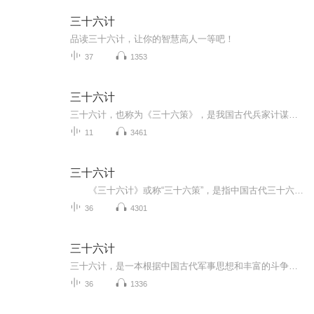
三十六计
品读三十六计，让你的智慧高人一等吧！
37
1353
三十六计
三十六计，也称为《三十六策》，是我国古代兵家计谋的总结和军事谋略学的宝贵财富。 我们“贝壳朗读”的编辑团队将这部军事巨著精心整理，还特别邀请了专业的播音老师为孩子们配乐朗读。 孩子们不仅能了解到经典的军事故事，还可以学习到若干好词的含义及使用方法。 我们还会引导孩子结合故事内容自主思考，与更多同学们进行线上互动，共同学习讨论这本经典之作。
11
3461
三十六计
《三十六计》或称“三十六策”，是指中国古代三十六个兵法策略，语源于南北朝，成书于明清。它是根据我国古代卓越的军事思想和丰富的斗争经验总结而成的兵书，是中华民族悠久文化遗产之一。 背诵古诗文对自己有很多好处：1. 培养文学素养。背诵古诗...
36
4301
三十六计
三十六计，是一本根据中国古代军事思想和丰富的斗争经验总结而成的兵书，包含了三十六个兵法策略。
36
1336