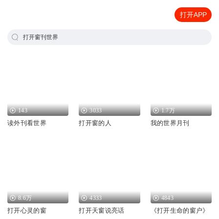
打开APP
打开窗刊世界
143
3033
1.7万
读外刊看世界
打开窗的人
我的世界月刊
8.6万
4333
4843
打开心灵的窗
打开天窗说亮话
《打开生命的窗户》