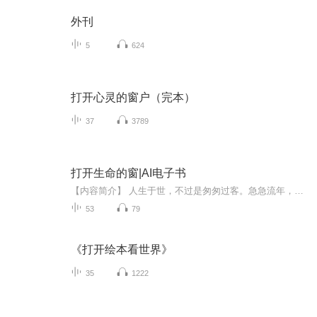
外刊
5
624
打开心灵的窗户（完本）
37
3789
打开生命的窗|AI电子书
【内容简介】 人生于世，不过是匆匆过客。急急流年，滔滔逝水。生命中没有什么恒久不变的风景。我们的理智使我们一次次看透人生，我们的激情又使我们一次次重受蒙蔽。生命原本就是一场得失共存的行走，既然来走了这一遭，那就千山万水，随意行去。透过这一...
53
79
《打开绘本看世界》
35
1222