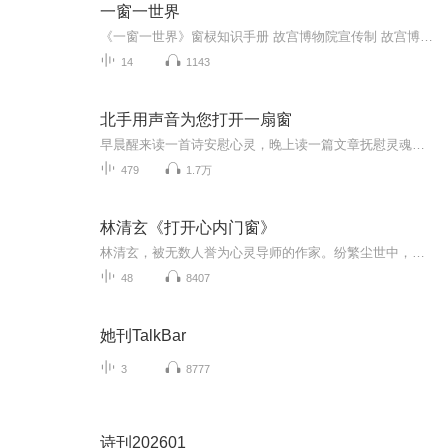
一窗一世界
《一窗一世界》窗棂知识手册 故宫博物院宣传制 故宫博物院出品平安 吉祥 富贵 正直 等级 尊卑如果把人的眼睛比作人们心灵的窗口，那么窗就好比建筑的眼睛， 传递着建筑本身的气质与灵魂。中国古建筑额窗有着漫长的发展历史，是中国传统建筑最有特色的部分。故宫里的窗更是集历代建筑精华与一身，内容丰富、技艺精湛，可谓是“一窗一世界”。三交六椀双交四椀轱辘钱式步步锦式： 步步紧冰裂纹式万字纹式： 卍字纹式灯笼框式正方格式斜方格式
14
1143
北手用声音为您打开一扇窗
早晨醒来读一首诗安慰心灵，晚上读一篇文章抚慰灵魂，高兴时抬头望见弯月也欣喜，忧郁时请来听我的声音。
479
1.7万
林清玄《打开心内门窗》
林清玄，被无数人誉为心灵导师的作家。纷繁尘世中，他就像灵魂的摆渡人，用温暖的文字，抚慰无数受苦的灵魂。曾经有一名杀手，在狱中读完了林清玄所有的书。临刑前，他最后的心愿，就是见一见林清玄。他对林清玄说：“如果在我成长的过程中，有人告诉我读...
48
8407
她刊TalkBar
3
8777
诗刊202601