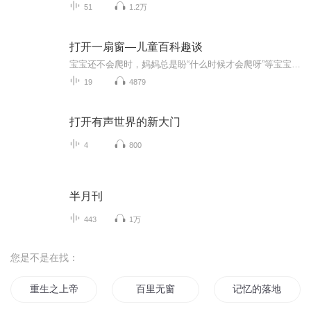
51
1.2万
打开一扇窗—儿童百科趣谈
宝宝还不会爬时，妈妈总是盼“什么时候才会爬呀”等宝宝蜘蛛侠一般满屋钻时，妈妈既高兴又担心地说“还是只会躺着时更放心”。宝宝还不会走路时，妈妈总是盼“什么时候才会走啊”等宝宝满地跑了，妈妈在后面既欣慰又疲惫地说“还是不会走时更省心”。宝宝...
19
4879
打开有声世界的新大门
4
800
半月刊
443
1万
您是不是在找：
重生之上帝请开窗
百里无窗
记忆的落地窗