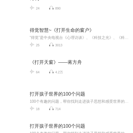
24
890
得觉智慧~《打开生命的窗户》
“得觉”是中央电视台《心理访谈》、《科技之光》、《科技博览》、《走进科学》栏目及凤凰卫视《心理讲堂》特聘心理专家、四川大学教授、四川大学得觉文化发展研究中心主任、四川大学心理健康教育中心副主任、中国著名心理学家、中国著名催眠大师、中国超...
25
3013
《打开天窗》——蒋方舟
64
4.2万
打开孩子世界的100个问题
100个有趣的问题，帮你找到走进孩子思想和感受世界的钥匙，用对话为自己和孩子创造一个亲密而安全的岛屿。通过阅读本书，你可以：收集孩子感兴趣的话题，帮助孩子梳理情绪和思路，开启与孩子的良好对话，让孩子心悦诚服的配合，完成有挑战的沟通，收获良好...
18
714
打开孩子世界的100个问题