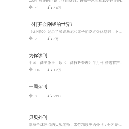
100个有趣的问题，帮你找到走进孩子思想和感受世界的钥匙用对话为自己和孩子创造一个亲密而安全的岛屿。 通过阅读本书，你可以收集孩子感兴趣的话题，帮助孩子梳理情绪和思路，开启与孩子的良好对话，让孩子心悦诚服地配合，完成有挑战的沟通，收获良好的...
40
3.6万
《打开金刚经的世界》
《金刚经》记录了释迦牟尼和弟子们吃过饭休息时，不经意间发生的一场头脑风暴，师生之间一问一答，层层递进，一浪高过一浪，最后终平且和，心生欢喜。整场对话只有一两个小时，相当于今天的一次直播或研讨会。全书只有五千余字，短小精炼，文辞优美锋利，...
29
3万
为你读刊
中国工商出版社—原《工商行政管理》半月刊-精选有声内容 每周一至周五 下午3：00 更新 1953年创刊得《工商行政管理》杂志，曾被新闻出版总署认定为双效期刊，荣获“第二届国家期刊百种重点期刊”称号。《工商行政管理》杂志专业、权威、实用，在工商系统...
116
1.2万
一周杂刊
35
2933
贝贝外刊
掌握全球热点的贝贝老师，带你精读英语外刊：分析语法结构，拆解长难句，超接地气的翻译，还有重点词汇讲解。所有选题均来自于《经济学人》《纽约时报》《华尔街日报》《华盛顿邮报》等国际一线外刊