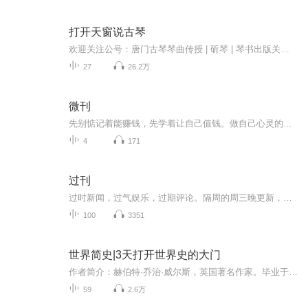
打开天窗说古琴
欢迎关注公号：唐门古琴琴曲传授 | 斫琴 | 琴书出版关注可获得唐健垣先生演奏、论琴视频、唐门故事、免费琴课。深圳市龙岗区大芬村老围东五巷七号六层咨询可电：13570870157（微信同号）安葆岩，1978年生于山西太原。少年从外祖父学习书法、篆刻、京剧，就...
27
26.2万
微刊
先别惦记着能赚钱，先学着让自己值钱。做自己心灵的主人。Amway 建造师V：3085991673 感谢您关注订阅专辑，成功的精髓是助人！世界在变，运作的方式也在变，数字化的优势：1、没有开支，不用东跑西跑2、人脉无限，网上找同频的人...
4
171
过刊
过时新闻，过气娱乐，过期评论。隔周的周三晚更新，编辑是左小姐和葛小姐。
100
3351
世界简史|3天打开世界史的大门
作者简介：赫伯特·乔治·威尔斯，英国著名作家。毕业于英国皇家学院，以新闻和文学创作闻名于世。其所著《时间机器》、《隐身人》为现代科幻小说开山之作，以《世界简史》跻身于史学大家之列。
59
2.6万