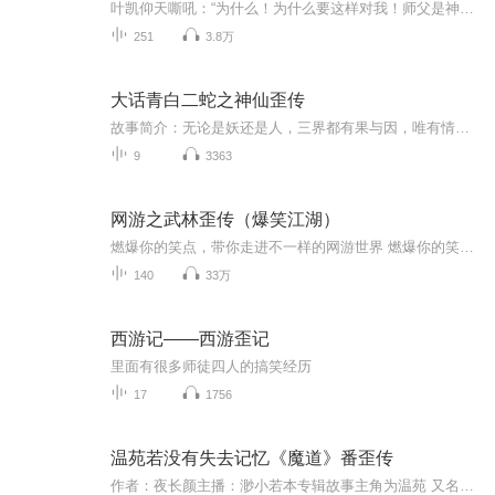
叶凯仰天嘶吼：“为什么！为什么要这样对我！师父是神仙也就算了，同事是妖孽也就罢了，拯救苍生、维护世界和平我也认了！可为什么！？为什么我的工资只有1500！？”
251
3.8万
大话青白二蛇之神仙歪传
故事简介：无论是妖还是人，三界都有果与因，唯有情棺最难渡。都说法海是个清心寡欲降妖除魔的高僧其实不然，实则专心又专情，只是爱的太过偏执扭曲，不懂两情相悦的才是真爱然而让他为之癫狂，却又爱而不得的，正是曾经被他捉住想要吞掉蛇胆，却被牧童解...
9
3363
网游之武林歪传（爆笑江湖）
燃爆你的笑点，带你走进不一样的网游世界 燃爆你的笑点，带你走进不一样的网游世界 燃爆你的笑点，带你走进不一样的网游世界 燃爆你的笑点，带你走进不一样的网游世界 燃爆你的笑点，带你走进不一样的网游世界 燃爆你的笑点，带你走进不一样的网游世界 燃爆你的笑点，带你走进不一样的网游世界 燃爆你的笑点，带你走进不一样的网游世界 燃爆你的笑点，带你走进不一样的网游世界 燃爆你的笑点，带你走进不一样的网游世界 燃爆你的笑点，带你走进不一样的网游世界
140
33万
西游记——西游歪记
里面有很多师徒四人的搞笑经历
17
1756
温苑若没有失去记忆《魔道》番歪传
作者：夜长颜主播：渺小若本专辑故事主角为温苑 又名蓝愿 字思追，故事内容依托《魔道》原著 进行的二次创作和改编，整个故事都是建立在假设温苑“没有”失忆的前提下 进行的杜撰 ，会导致原著中的一些名场面 发生改变 但并不妨碍它还是一个好故事。请大家在收听的时候 不要去追究“原著不是这样”的理念我们都喜欢自己心里的《魔道》和那个忘羡 但也请尊重每一位作者大大 辛苦的笔下耕耘 他们也是在打开脑洞 描绘出自己心中的《魔道》如果喜欢这个故事 如果你依旧喜欢小若的声音 ...