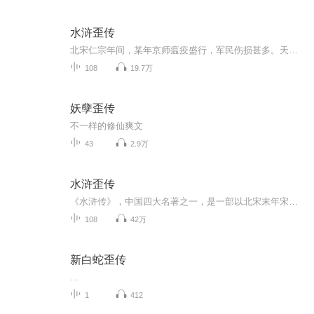
水浒歪传
北宋仁宗年间，某年京师瘟疫盛行，军民伤损甚多。天子钦点洪太尉前往江西信州龙虎山，宣请张天师驱邪除祟。洪太尉寻天师不见，却因固执走了上清宫中镇压的一百单八个魔头。转眼数十年过去，正是哲宗在位之时。破落户高俅凭借一身的奇技淫巧深得端王欢心，随即平步青云。待端王继位为徽宗，高俅更到了不可一世的地步。君臣二人一心玩乐，荒废朝纲，致使举国上下怨声载道，强梁四起.................................................................
108
19.7万
妖孽歪传
不一样的修仙爽文
43
2.9万
水浒歪传
《水浒传》，中国四大名著之一，是一部以北宋末年宋江起义为主要故事背景、类型上属于英雄传奇的章回体长篇小说。作者或编者一般被认为是施耐庵，现存刊本署名大多有施耐庵、罗贯中两人中的一人，或两人皆有。 全书通过描写梁山好汉反抗欺压、水泊梁山壮大和受宋朝招安，以及受招安后为宋朝征战，最终消亡的宏大故事，艺术地反映了中国历史上宋江起义从发生、发展直至失败的全过程，深刻揭示了起义的社会根源，满腔热情地歌颂了起义英雄的反抗斗争和他们的社会理想，也具体揭示了起义失败的内在历史原因。 《水浒传》是中国历史上最早用白话文写成的章回小说之一，流传极广，脍炙人口；同时也是汉语文学中最具备史诗特征的作品之一，对中国乃至东亚的叙事文学都有极其深远的影响。
108
42万
新白蛇歪传
...
1
412