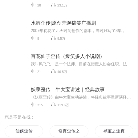
28
23.1万
水浒歪传|原创荒诞搞笑广播剧
2007年初花了几天时间创作的剧本，当时只写了8集，然后，找一帮狐朋狗友以聚会的借口，钻进棚里录了两三天的人声，春节前赶了几天的后期制作，最终在大年三十的前夜完成了这8集的制作，再以求君品鉴的名义分发给了各路好友，满足一下小小的虚荣心。当时就...
8
9.5万
百花仙子歪传（爆笑多人小说剧）
我叫风飞飞，是一个法师。目前在猎魔人协会任职。法师的近身攻击是不堪一击的，所以我和所有的法师一样养着一个战士宝宝。这一年，我前后加持了四个随行尸，全喂了流香。可恨我空有满腹怨气，却不得不畏于强权——开玩笑，冥界高阶冥捕耶，我自认为自己还...
21
46.5万
妖孽歪传｜牛大宝讲述｜经典故事
《妖孽歪传》由牛大宝生动讲述，将经典故事重新演绎，赋予独特的视角与趣味。每个故事中既有耳熟能详的情节，又融入鲜明的现代幽默与戏谑，用别样的手法诠释传统文化与奇幻想象的交汇。牛大宝以风趣的语言和独特的叙事风格，为听众带来沉浸式的听觉享受。...
315
119.6万
您是不是在找：
仙侠歪传
修真歪传之合一天圣
寻宝之歪真传