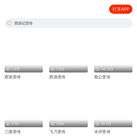
打开APP
西游记歪传
3.8万
5.9万
141.6万
西游歪传
西游歪传
苞公歪传
2781
1654
29.2万
三国歪传
飞刀歪传
水浒歪传