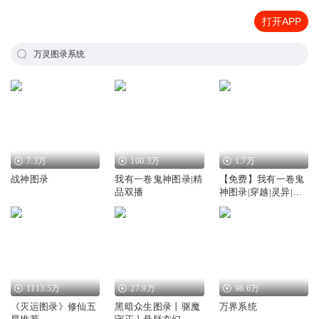
打开APP
万灵图录系统
7.3万
100.3万
1.7万
战神图录
我有一卷鬼神图录|精
【免费】我有一卷鬼
品双播
神图录|穿越|灵异|修
仙
1113.5万
27.9万
98.6万
《灭运图录》修仙五
黑暗众生图录丨驱魔
万界系统