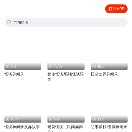
打开APP
异闻怪谈
1万
1.7万
4825
怪谈异闻录
都市怪谈系列|怪谈异
怪谈世界异闻录
闻
9874
849
3307
怪谈异闻录灵异故事
老费怪谈（民间异闻
阴阳客栈/怪谈异闻录