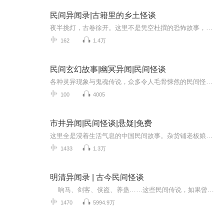
民间异闻录|古籍里的乡土怪谈
夜半挑灯，古卷徐开。这里不是凭空杜撰的恐怖故事，是从《子不语》《阅微草堂笔记》《太平广记》，以及全国各省市地方志、民间文学集成里打捞出来的原汁原味乡土异闻。每一段传说都有来路，每一桩怪事都藏着老辈人传了千百年的规矩与忌惮。专辑收录山野精...
162
1.4万
民间玄幻故事|幽冥异闻|民间怪谈
各种灵异现象与鬼魂传说，众多令人毛骨悚然的民间怪谈，内容涵盖各种不可思议的现象和事件，从深山老林到繁华都市，古老的诅咒、森林里的怨灵，还有隐藏在日常生活背后的奇幻故事，每个故事都充满悬疑与惊悚。
100
4005
市井异闻|民间怪谈|悬疑|免费
这里全是浸着生活气息的中国民间故事。杂货铺老板娘会用祖传的法子，帮人找回丢失的记忆；巷尾磨刀匠的砂轮转起来，能映出客人未来的模样。这些古老秘事扎根在市井角落，带着柴米油盐的温度。故事里有会报恩的狐狸化作卖花姑娘，有守着老宅的石狮子在雨夜...
1433
1.3万
明清异闻录 | 古今民间怪谈
响马、剑客、侠盗、养蛊……这些民间传说，如果曾经是真实的，你相信吗？ 《明清异闻录》收录了明清两代民间各类传说，整个系列由百余篇故事组成，包涵传说、奇案、侠客等各种奇幻故事，题材广泛、内容丰富，人物形象鲜明生动，故事情节曲折离奇...
1470
5994.9万