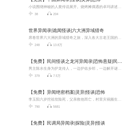
小说围绕神秘的人獒传说展开。烧烤摊偶遇的卓玛讲述吐蕃王朝人獒角斗的残忍过往，以及僧人洛桑与白玛的离奇遭遇。洛桑收养人獒却遭复仇，恐怖死亡事件频发，人獒现身，故事充满神秘与惊悚。
38
204
世界异闻录|诡闻怪谈|六大洲异域猎奇
席卷世界六大洲的异域猎奇之旅，深入各大古老王国的神秘冒险。远古传说，诡闻怪谈，巫蛊邪术，奇异珍兽。带你走入泰国，日本，印度，韩国的民俗禁忌之旅！
248
13.8万
【免费】民间怪谈之龙河异闻录|恐怖悬疑|民间怪谈|AI多播
男主陈水生身为护龙传人，一边护佑乡邻，一边解开谜团。收听福利 1.首发40集，日更3～5集2.不定时爆更3.10~12月，月票月度榜第一名送喜马拉雅VIP月卡一张持续三个月。内容简介 相传上古巨龙陨落，砸在地面出现龙形大河，起初两岸五谷丰登，四方太平，附...
379
7.5万
【免费】异闻绝密档案|灵异|怪谈|恐怖
李玉阳六岁挖祖坟险死，父亲救他而亡，村里灾祸频生。他被禁止十八岁前回村。十八岁生日前夕，他因“梅婶”电话回乡，却得知梅婶已死。当晚，蛇群与邪祟围宅，十二年前的危机再现，家族将如何守护他？
790
5681
【免费】民调局异闻录|探险|灵异|怪谈