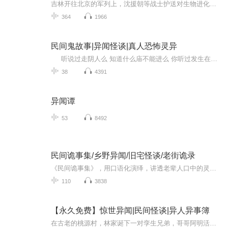
吉林开往北京的军列上，沈援朝等战士护送对生物进化论有挑战的怪尸，途中怪尸异动大开杀戒。关键时刻，满头白发的神秘人现身，他与怪物展开激战。神秘人的身份与怪物的来历成谜，一场惊险刺激的冒险由此展开。
364
1966
民间鬼故事|异闻怪谈|真人恐怖灵异
听说过走阴人么 知道什么庙不能进么 你听过发生在自己身边的真人真事的灵异事件吗 有过神神秘秘的高人指点吗，没听过啊，那来听易易芸杨讲鬼故事。。。。。
38
4391
异闻谭
53
8492
民间诡事集/乡野异闻/旧宅怪谈/老街诡录
《民间诡事集》，用口语化演绎，讲透老辈人口中的灵异传闻——旧镜藏影、井边红衣、槐下娃娃，每一则都源自真实民间经历，无血腥重恐，只凭细节拉满氛围感。10分钟每集，适配通勤、睡前碎片时光，听诡事，知民俗，赴一场沉浸式民间灵异之约。
110
3838
【永久免费】惊世异闻|民间怪谈|异人异事簿
在古老的桃源村，林家诞下一对孪生兄弟，哥哥阿明活泼健康，弟弟阿亮却体弱多病。村里传言这对兄弟来得蹊跷，带着不祥。阿亮梦到神秘人让他在月圆之夜到村后古井以血为引可解脱。阿亮照做后，蓝光冲天，神秘人出现称兄弟俩命运相连又相互制约，一人幸福以...