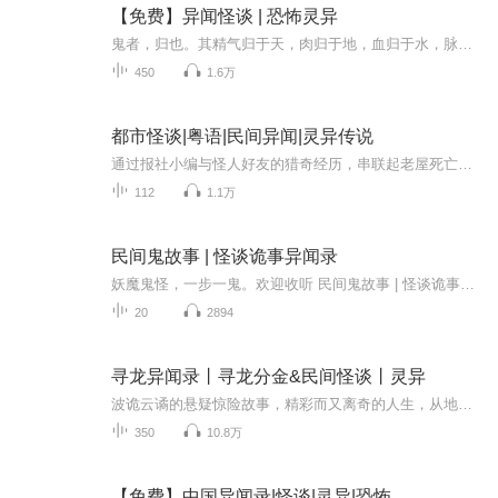
【免费】异闻怪谈 | 恐怖灵异
鬼者，归也。其精气归于天，肉归于地，血归于水，脉归于泽，声归于雷，动作归于风，眼归于日月，骨归于木，筋归于山，齿归于石，油膏归于露，毛发归于草，呼吸之气化为亡灵而归于幽冥之间。人本从形气而有，形气既殊，魂魄各异。附形之灵为魄，附气之神为...
450
1.6万
都市怪谈|粤语|民间异闻|灵异传说
通过报社小编与怪人好友的猎奇经历，串联起老屋死亡事件、雨夜七人众等都市怪谈，融合民间传说元素，以短篇幅、快节奏营造诡谲氛围 。作者采用平装胶版纸印刷，故事场景多设定在日常环境，强调离奇事件“发生在身边” 。
112
1.1万
民间鬼故事 | 怪谈诡事异闻录
妖魔鬼怪，一步一鬼。欢迎收听 民间鬼故事 | 怪谈诡事异闻录。如果您同样听过或者经历过那些令人匪夷所思的事情，请私信我，让我们共同感受您当时的心情。V信：Muyisheng2021工作邮箱：muyisheng11@qq.com
20
2894
寻龙异闻录丨寻龙分金&民间怪谈丨灵异
波诡云谲的悬疑惊险故事，精彩而又离奇的人生，从地下高科技化解地宫重重机关？现代文明完虐鬼魂亡灵？野外生存保住你的小命？寻宝绝技瞬间掌握？盗墓笔记让你一夜暴富？答案尽在超级盗墓羊皮卷之中... ...本书故事内容纯属虚构，如有雷纯属巧合一座座神秘...
350
10.8万
【免费】中国异闻录|怪谈|灵异|恐怖