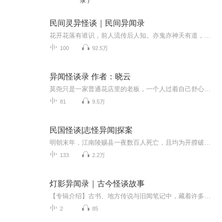
录）
民间灵异怪谈｜民间异闻录
花开花落有谁识，前人流传后人知。亦鬼亦神天有道，黄粱一梦醒时迟。继《短篇灵异故事》之后新的专辑《民间灵异怪谈》终于和大家见面了！！！用流传至今的惊奇故事，增添你我生活的色彩。欢迎大家收听大晟讲故事！！
100
92.5万
异闻怪谈录 作者：晓云
莫尧只是一家普通花店里的老板，一个人过着自己舒心的小日子。偶尔去到对面咖啡店里喝喝茶，与老板阿青聊聊天。这样惬意的日子，慢慢地开始发生变化……遭遇“鬼压床”的学生；女生宿舍楼的鬼影；半夜婴儿的啼哭以及医院里莫名死去的医生……莫尧发现，即...
81
9.5万
民国怪谈|志怪异闻|探案
明朝末年，江南陵赐县一夜数百人死亡，且均为开膛破肚，死相惨烈。据传这是湖中精怪在兴风作浪。荒唐传闻流传百年不衰，直到民国时，一个名不见经传的年轻人，凭着一腔孤勇和热血，揭开了百年传闻的惊天真相。
133
2.2万
灯影异闻录｜古今怪谈故事
【专辑介绍】古书、地方传说与旧闻笔记中，藏着许多已经被遗忘的奇异故事。这里不照本宣读，而是从古代怪谈、民间传说和地方异闻中寻找灵感，重新改写成适合聆听的悬疑故事。荒宅夜客、无名旧物、离奇规则，以及真假难辨的旧日传闻……每一集，带你走进一...
2
85