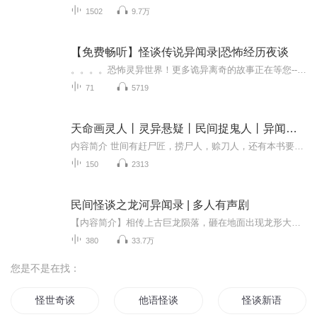
1502
9.7万
【免费畅听】怪谈传说异闻录|恐怖经历夜谈
。。。。恐怖灵异世界！更多诡异离奇的故事正在等您------
71
5719
天命画灵人丨灵异悬疑丨民间捉鬼人丨异闻怪谈
内容简介 世间有赶尸匠，捞尸人，赊刀人，还有本书要讲的画灵人，一支画笔，一张纸，也能驱鬼降妖，普通画师画的是万物的形，画灵人画的是万物的灵。画毕，画纸上凭空出现一个猩红的大大的「捕」即可拘魂捉妖！
150
2313
民间怪谈之龙河异闻录 | 多人有声剧
【内容简介】相传上古巨龙陨落，砸在地面出现龙形大河，起初两岸五谷丰登，四方太平，附近村民认为有龙王护佑，才能如此，故有护龙人进行祭拜仪式，男主家族世代为护龙传人。 自从近代，河岸两侧出现乱挖乱采现象之后，河中常现怪异之事。 男主陈水生身为...
380
33.7万
您是不是在找：
怪世奇谈
他语怪谈
怪谈新语