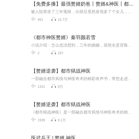
【免费多播】最强赘婿奶爸丨赘婿&神医丨都市爽文
被人陷害坐了三年冤狱，出狱后竟然发现多了个女儿，而盛世美颜的孩子妈竟然......这是赘婿奶爸崛起的故事。如侵犯作者著作权请随时与我联系下架。个人爱好演播，无意侵犯作者利益，单纯的演播练习。
491
15.7万
《都市神医赘婿》秦羽颜若雪
小说介绍：怎么也没想到，三年的婚姻，居然全是背叛。 而一无是处的他也没想到，这世界上会有这样一个女孩，愿意为他付出一切。 【收听须知】1、《都市神医赘婿》秦羽颜若雪2、由于音频节目更新的比较慢，如想快速阅读小说文字版的全部章节，请在微信中搜...
2
297
【赘婿逆袭】都市狱战神医
一部融合都市风情与神医奇术的精彩有声书，带您走进一个充满反转与奇迹的世界。故事的主角，原本只是都市中一名籍籍无名的赘婿，忍受着世人的冷眼与嘲笑。然而，命运的转折悄然降临，他在一次奇遇中获得了神秘的狱战神传承，从此开启了逆袭之路。他，凭借...
1331
8万
【赘婿逆袭】都市狱战神医
《都市狱战神医》是一部融合都市风情与神医奇术的精彩有声书，带您走进一个充满反转与奇迹的世界。故事的主角，原本只是都市中一名籍籍无名的赘婿，忍受着世人的冷眼与嘲笑。然而，命运的转折悄然降临，他在一次奇遇中获得了神秘的狱战神传承，从此开启了...
1939
9.1万
医武兵王 | 赘婿 神医