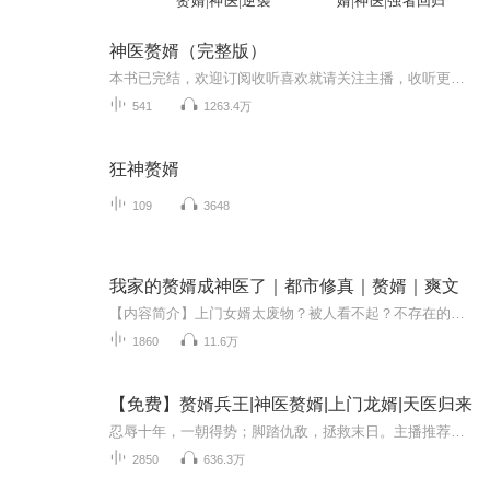
赘婿|神医|逆袭
婿|神医|强者回归
神医赘婿（完整版）
本书已完结，欢迎订阅收听喜欢就请关注主播，收听更多精彩小说~【内容简介】唐云为了救人而被广告牌砸中，无意间得到了天下第一医道典籍《回春诀》。自此他的人生发生巨变，从一个出了名的废物，一步步成为一代神医。【作者简介】八方镖客，西红柿有声签约...
541
1263.4万
狂神赘婿
109
3648
我家的赘婿成神医了｜都市修真｜赘婿｜爽文
【内容简介】上门女婿太废物？被人看不起？不存在的，我是上门女婿，也是最强的上门女婿！想打我女人的主意？你们这些垃圾不配！你们想认识我的小姨子，还想让我给你们介绍？赶紧滚蛋，我的小姨子，也是你们配打主意的吗？【作者】忧之【主播】教父、向楠...
1860
11.6万
【免费】赘婿兵王|神医赘婿|上门龙婿|天医归来
忍辱十年，一朝得势；脚踏仇敌，拯救末日。主播推荐收听： 神龙兵王|暧昧|异能复仇|搞笑都市|热血爽文|【免费】流氓特工|都市|热血江湖|扮猪吃虎|AI多播（点击收听哦）【免费】人间最强兵|兵王路西法|异能天使|AI多播（点击收听哦）更多精彩内容请移...
2850
636.3万