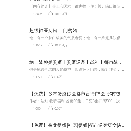
【内容简介】兵王会医术，谁也挡不住！被开除出部队的兵王陆轩，回归都市。机缘巧合之下和美丽总裁签下一纸婚约，从而与美女总裁发展着一系列错综复杂的爱恨情仇。【作者简介】血徒【主播介绍】白澈澈、沐卿雪购买须知：1、本作品部分集数为免费试听。2、...
2005
4619.8万
超级神医女婿|上门赘婿
他，有一个肤白貌美的气质老婆；他，有一身超凡脱俗，技艺超群的医术；他，有……一个瞧不起他，总说他是窝囊废的丈母娘。他，就是江小北，南川市沈家的超级神医女婿！作者：尼古拉斯赵四主播简介：病九，毕业于四川音乐学院国际演艺学院播音与主持艺术系...
1549
1084.4万
绝世战神是赘婿丨赘婿逆袭丨战神丨都市战神赘婿丨绝世
他是威震全球的天麟战神，却遭奸人陷害，隐姓埋名，沦为林家上门赘婿。他忍辱负重，只为守护妻女周全，看尽世态炎凉。当妻女被欺、底线被破，他终于不再伪装，战神之威席卷都市！昔日仇敌，今日血债血偿；欺我辱我者，必百倍奉还！且看他如何手撕渣男恶女...
1771
5.6万
【免费】乡村赘婿妙医都市言情|神医|乡村赘婿|AI多播
作者：法灿 收听福利 首发50集，日更3集订阅500，次日加更5集播放量50万，次日加更10集不定时爆更（还没听够就快来戳主播更新吧） 内容简介 !三年孝期已过,徒弟走出了深山老林。带着一生绝世医术,悬壶济世..入世修身,出世修心!三年孝期已过,徒弟走出了深...
608
6.3万
【免费】乘龙赘婿|神医|赘婿|都市逆袭爽文|AI多