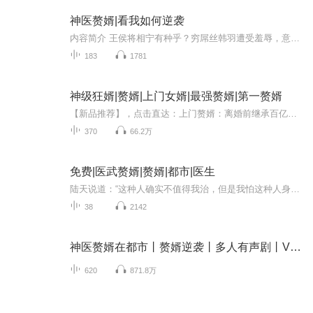
神医赘婿|看我如何逆袭
内容简介 王侯将相宁有种乎？穷屌丝韩羽遭受羞辱，意外获得医尊觉醒。从此，他拳打恶霸，脚踢恶人，无论你是权势滔天，还是富可敌国，都不要跟韩羽嚣张。他的医术足以逆天，能帮你，也能害你.
183
1781
神级狂婿|赘婿|上门女婿|最强赘婿|第一赘婿
【新品推荐】，点击直达：上门赘婿：离婚前继承百亿财产|龙王出狱|狂龙出狱【鼎甜听书出品】作者：缥缈仙人演播：追寻、听音银耳离家五年，终成龙帅。为报当年灭族之仇，岳岩携滔天权势归来。通天权贵，不过我弹指一挥；四方枭雄，皆在我掌中碾碎。“你岳...
370
66.2万
免费|医武赘婿|赘婿|都市|医生
陆天说道：“这种人确实不值得我治，但是我怕这种人身上不干净的东西感染到别人身上，祸害别人。” 王保华哪里容得了陆天在他家地盘这般放肆：“你敢说我身上不干净？土包子，先睁眼看看你身上穿的是什么垃圾玩意，我知道是你老婆舍不得花钱给你买衣服，但...
38
2142
神医赘婿在都市丨赘婿逆袭丨多人有声剧丨VIP免费
620
871.8万