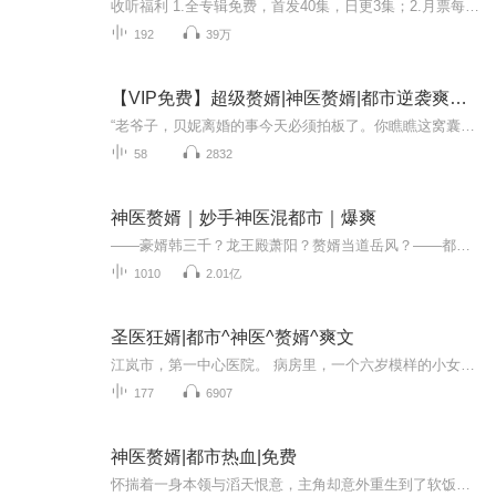
收听福利 1.全专辑免费，首发40集，日更3集；2.月票每增加100张，加更10集；3播放每增加10万，加更5集；4.听友打赏，冠名五集。内容简介 唐青峰多年隐忍却只换来总裁老婆的无情绿帽，机缘巧合，他恢复家族神功，一夜跃为人上人。出轨老婆红翎为了挽回唐青...
192
39万
【VIP免费】超级赘婿|神医赘婿|都市逆袭爽文|爆爽
“老爷子，贝妮离婚的事今天必须拍板了。你瞧瞧这窝囊废，整天只知道吃饭睡觉，工作也干不了，猪都比他强。”周花冷着脸，脸上的肉都在抽啊抽，极其地愤怒。因为李修这女婿太令她不满意。此刻大厅内坐着四个人，分别是老丈人苏国强，丈母娘周花，以及小姨...
58
2832
神医赘婿｜妙手神医混都市｜爆爽
——豪婿韩三千？龙王殿萧阳？赘婿当道岳风？——都不是。这是一个关于赘婿林凡如何成为妙手神医的故事。播讲：废柴大叔讲故事免费专辑，请来个订阅关注、5星评价吧！！！
1010
2.01亿
圣医狂婿|都市^神医^赘婿^爽文
江岚市，第一中心医院。 病房里，一个六岁模样的小女孩，脸色惨白，躺在病床上。 床边站着一名男子，身着破旧T恤，踩着拖鞋，略显邋遢。 他抬起头，冷眼看向对面那名妇人，难掩心中怒火。 这名妇人，正是男子的岳母，柳蕙兰。 “妈！你明知瑶瑶有心脏...
177
6907
神医赘婿|都市热血|免费
怀揣着一身本领与滔天恨意，主角却意外重生到了软饭男的身上。然我们看他如何逆天改命，活出不一样的人生。