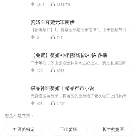
1642
1631.7万
赘婿医尊楚元宋南伊
【收听须知】1、赘婿医尊楚元宋南伊2、由于音频节目更新的比较慢，如想快速阅读小说文字版的全部章节，请在微信中搜索公/众/号【黑葡萄文学】，关注后，并在公/众/号中回复：【377】，便可快速阅读小说文字版全集。（注意：需要在公/众/号中回复才有效哦）
2
746
【免费】赘婿神相|赘婿|战神|AI多播
二十年前，茅山派道士林乐水之心上人、裴文君病重而死，就在同一天，裴家第三代裴书真出生，林乐水沉睡二十年，只为确认那是否，是新的因缘。苏醒之日，摆摊谋生，意外成为裴家钦点孙婿！从此！看珍宝、寻法器，周旋世族纷争！降邪祟、灭恶诡，尽展杂家百...
120
6078
极品神医赘婿丨精品都市小说
无良怪医坑徒弟，将自己的徒弟给了老友做了上门女婿。都说上门女婿没地位，那要看你有没有挺直腰板的资格，楚翰九年学医，击败无数大师名家， 堂前怒骂皇亲国戚，集团内纵横来去，花样翻新清蛀虫；扶危济困也得收报酬，社会处处都是坑，别拿你的道德绑架我...
423
1.9万
您是不是在找：
神医赘婿宠妻如命
下山赘婿
长生赘婿医圣