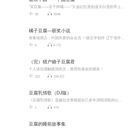
“买豆腐——豆干炸哦——”久远记忆里的漫天白雪的早上。阿婆一声，叫醒了整个村庄。豆腐一声天下白！豆腐在中国已经有两千多年的历史。它在吃食里，雅俗共赏，老少咸宜。我们在享受各式美味豆腐时，是不是一起听听它的故事。
58
2046
橘子豆腐—获奖小说
张鲁镭简介：中国作家协会会员 一级文学创作 辽宁省作家协会主席团成员 辽宁文学院签约作家 现工作于大连市文化艺术研究所 辽宁省“四个一批人才” 小说集《小日子》曾入选2008年“二十一世纪文学之星丛书 ” 曾连续获得第五届、第六届、第七届、第九届、...
8
8.7万
（完）猎户娘子豆腐君
个人读后感触挺深的文，推荐给喜欢的朋友！
102
166.6万
豆腐乳情歌（DJ版）
《豆腐乳情歌》是赫拉含青根据自己多年演唱演歌的心得并在福建一带收集了一些情感故事后创作的一首“演歌旧风派”的曲调，并以强有的“转音”技巧来演唱此歌! 这首歌的风格非常怀旧，喜欢老歌的朋友一定有耳福了！
1
474
豆腐的睡前故事集