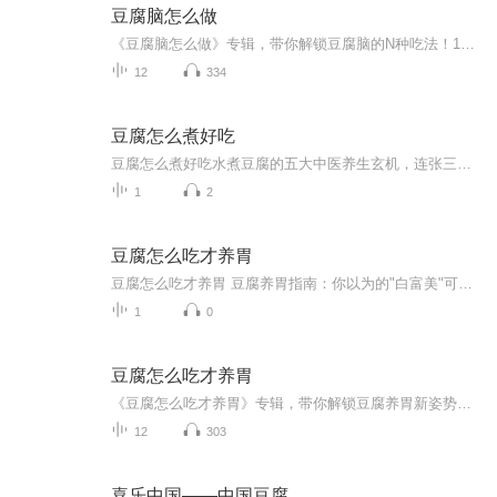
豆腐脑怎么做
《豆腐脑怎么做》专辑，带你解锁豆腐脑的N种吃法！11个音频，10个免费，1个付费，让你从入门到精通，轻松搞定！免费音频系统讲解豆腐脑怎么做，付费音频深入分析，10篇系统文章，让你成为豆腐脑大师！别等了，快来一起探索豆腐脑的奥秘吧！
12
334
豆腐怎么煮好吃
豆腐怎么煮好吃水煮豆腐的五大中医养生玄机，连张三丰看了都想连夜改食谱 都说豆腐是素菜界的“老戏骨”，能演遍酸甜苦辣所有剧本。但为什么你煮的豆腐总像剧组盒饭一样寡淡？今天咱们就用中医养生的视角，揭开白水煮豆腐这个“扫地僧”级别的隐藏王者...
1
2
豆腐怎么吃才养胃
豆腐怎么吃才养胃 豆腐养胃指南：你以为的"白富美"可能是个"胃刺客"在这个"人均胃炎"的时代，连00后都开始捧着保温杯泡枸杞了。作为中医爱好者（注意不是持证中医师哦），我发现很多人把豆腐当作"胃病救星"，结果越吃胃越难受——这大概就是当代年轻人的"...
1
0
豆腐怎么吃才养胃
《豆腐怎么吃才养胃》专辑，带你解锁豆腐养胃新姿势！11个音频，10个免费，1个付费，层层递进，让你秒懂豆腐的正确打开方式。免费音频系统讲解10个养胃妙招，付费音频深入剖析，10篇精华文章组合，教你如何吃豆腐养胃不翻车。别再傻傻地吃豆腐了，快来听听...
12
303
喜乐中国——中国豆腐