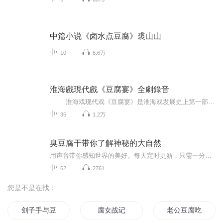
中篇小说《卤水点豆腐》裘山山
10
6.6万
淮海戲現代戲《豆腐宴》全劇錄音
淮海戏现代戏《豆腐宴》是淮海戏发展史上第一部斩获中国戏剧奖·梅花表演奖的作品，是淮海戏现代戏发展进程中，又一部具有“里程碑”意义的剧作，该剧于1998年首演，到2007年主演魏佳宁老师凭借在剧种扮演“王麻子”一角，荣获中国戏曲梅花奖...
35
1.2万
臭豆腐干带你了解神秘的大自然
用声音带你感知世界的美好。每天定时更新，只需一分钟，精彩不间断！
62
2761
您是不是在找：
刽子手与豆腐西施
腐女战记
老公豆腐吃一记