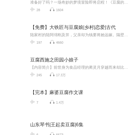
准备好了吗？一场奇妙的梦境冒险即将启程！《豆腐的睡前故事集》是专为儿童开启的睡前故事魔法书。每晚，我们将带你飞越璀璨的星空，潜入神秘的森林，拜访可爱的动物朋友，或是与勇敢的童话主角一同经历奇幻的旅程。这里有会说话的星星，有住在云朵上的小...
28
1604
【免费】大铁匠与豆腐娘|乡村|恋爱|古代
陆家村的陆阿绵刚及笄，父亲却为钱要将她远嫁。隔壁村求亲者家风不正，阿绵不愿。与阿绵有娃娃亲的张亦行想帮忙，提出生米煮成熟饭，阿绵却一心做豆腐想赚钱留下，故事由此展开。
197
4660
豆腐西施之田园小娘子
【内容简介】前世身为食品经理的蔺灵月穿越而来却比村民们当成妖女要处以火刑。为什么别人都是穿越成皇后小姐？自己却是个农家女农家女就算了，还要被烧死。 蔺灵月不服气了，有个奇异花纹怎么了？死而复生怎么了？姐姐就是要逆天改命，种黄豆、磨豆腐、做...
245
17.3万
【完本】麻婆豆腐作文课
7
1.4万
山东琴书|王起卖豆腐|6集
6
6673