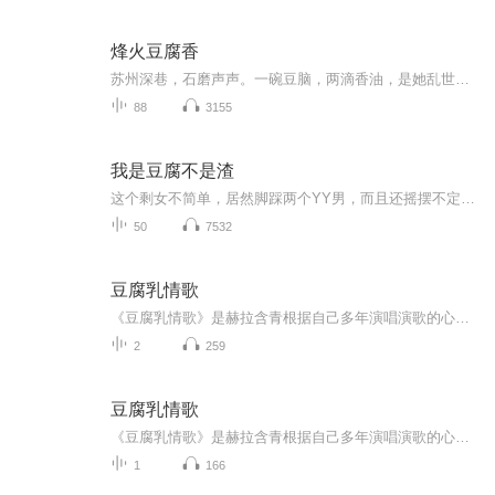
烽火豆腐香
苏州深巷，石磨声声。一碗豆脑，两滴香油，是她乱世中全部的生计与尊严。硝烟隔不断豆腐香，烽火里，总有人等你回家。 时代的一粒灰，落在个人头上，就是一盘推不完的石磨。 她的战场，在灶台之间；她的信念，是等你归来
88
3155
我是豆腐不是渣
这个剩女不简单，居然脚踩两个YY男，而且还摇摆不定，谁出场都会跟人家纠缠不清，说好听点，是此女心太软，不好听点，简直是个花心老萝卜。唉，没办法，小保安讲话：“谁让她骄傲呢！”说三十豆腐渣？照样貌美嫩如花！一个鬼马腐女与两个YY帅哥的纠结情事。另类搞笑版《浪漫满屋》再不做落后的凹凸GIRL！
50
7532
豆腐乳情歌
《豆腐乳情歌》是赫拉含青根据自己多年演唱演歌的心得并在福建一带收集了一些情感故事后创作的一首“演歌旧风派”的曲调，并以强有的“转音”技巧来演唱此歌! 这首歌的风格非常怀旧，喜欢老歌的朋友一定有耳福了!...
2
259
豆腐乳情歌
《豆腐乳情歌》是赫拉含青根据自己多年演唱演歌的心得并在福建一带收集了一些情感故事后创作的一首“演歌旧风派”的曲调，并以强有的“转音”技巧来演唱此歌! 这首歌的风格非常怀旧，喜欢老歌的朋友一定有耳福了!星光大道冠军\军旅歌唱家李书伟 铁血男儿版本《豆腐乳情歌》更是将此歌赋予了别样的魅力。...
1
166