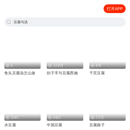
打开APP
豆腐与汤
4
52.8万
870
鱼头豆腐汤怎么做
刽子手与豆腐西施
千页豆腐
2343
4425
3.5万
水豆腐
中国豆腐
豆腐娘子