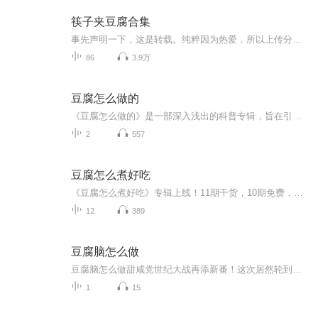
筷子夹豆腐合集
事先声明一下，这是转载。纯粹因为热爱，所以上传分享。小姐姐在b站@-筷子夹豆腐-，如果有需要，会删除的。
86
3.9万
豆腐怎么做的
《豆腐怎么做的》是一部深入浅出的科普专辑，旨在引领观众走进豆腐的世界，了解这一传统食品的制作过程。本专辑不仅关注豆腐的食品安全，更致力于提升豆腐的色香味等品质。从挑选优质原料到精细的磨浆、煮浆、凝固、压制等步骤，每一步都精心讲解。此外，...
2
557
豆腐怎么煮好吃
《豆腐怎么煮好吃》专辑上线！11期干货，10期免费，带你解锁豆腐N种神仙吃法。从家常小炒到滋补汤品，系统搞定豆腐料理。付费音频深度解析，10篇秘籍手把手教你吃出健康味。豆腐控、美食党、养生迷，闭眼入不亏！免费音频先冲，付费内容后期解锁，绝对值！
12
389
豆腐脑怎么做
豆腐脑怎么做甜咸党世纪大战再添新番！这次居然轮到豆腐脑当主角了 作为一个每天帮人把脉看舌苔的健康管理师（注意啊我可没那金光闪闪的执业证），最近发现个有趣现象——十个来咨询饮食调理的，有八个会突然拐弯问我："老师，您说豆腐脑到底该吃甜的还...
1
15