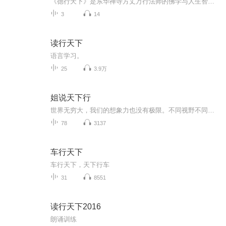
《德行天下》是东华禅寺方丈万行法师的佛学与人生智慧著作，凝聚其三十余年修证心得，隶属“东华禅”系列丛书，融合人本佛教理念与生活实践，为世人指明以德修身、以行证道的成长路径。全书共十章，核心围绕“德行天下、福慧双修”展开，层层剖析道德与人...
3
14
读行天下
语言学习。
25
3.9万
姐说天下行
世界无穷大，我们的想象力也没有极限。不同视野不同角度，会看到不同形状不同颜色，用不一样的心灵感悟，就能听到不一样的声音。无论科罗拉多大峡谷的雄浑壮丽，还是多瑙河的秀美蜿蜒，无论撒哈拉沙漠的苍凉渺远，还是亚马孙雨林的幽暗神秘，无论图尔卡纳...
78
3137
车行天下
车行天下，天下行车
31
8551
读行天下2016
朗诵训练