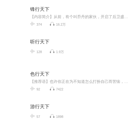
锋行天下
【内容简介】从前，有个叫乔丹的家伙，开启了后卫盛世！现在，有个无法无天也污法污天的张茣，他要让联盟进入新的前锋时代！华山论贱，污绝前锋！体坛多英雄，赛场他为王！彪悍的人生不需要解释！他，张茣，才是真正的张两万！热血澎湃的篮球竞技，满足你...
374
16.2万
听行天下
128
1.9万
色行天下
【推荐语】也许你正在为不知道怎么打扮自己而苦恼，也许你正在为不懂穿什么色彩的衣服而束手无策，也许你正在为如何装扮自己的居室而不知如何下手，也许你还不知用错了色彩会影响你的健康，也许你也不知为什么你就对某种颜色情有独钟，也许你更不知为什么...
92
7422
游行天下
57
1898