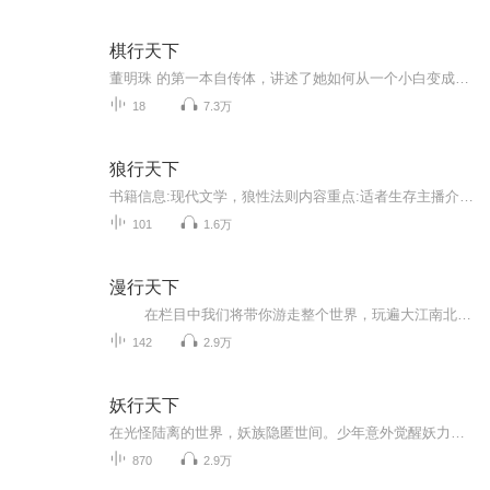
棋行天下
董明珠 的第一本自传体，讲述了她如何从一个小白变成一名销售高手。可能看完此书，才能对格力、董明珠有更直观、更深入的了解。
18
7.3万
狼行天下
书籍信息:现代文学，狼性法则内容重点:适者生存主播介绍:cv青阳 情感主播 能陪你聊天唱歌推荐人群:
101
1.6万
漫行天下
在栏目中我们将带你游走整个世界，玩遍大江南北，了解名胜古迹，让师生足不出户也可以领略各地名族风情。
142
2.9万
妖行天下
在光怪陆离的世界，妖族隐匿世间。少年意外觉醒妖力，打破人妖平衡。他背负使命，跨越万水千山，结交各路妖友，探寻身世之谜。一路上，神秘妖境暗藏凶险，强大妖王虎视眈眈。且听这部《妖行天下》，跟随主角的脚步，踏入波澜壮阔的妖界，感受热血与奇幻交...
870
2.9万