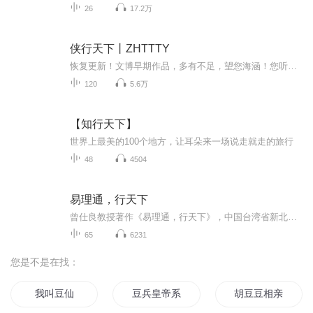
26
17.2万
侠行天下丨ZHTTTY
恢复更新！文博早期作品，多有不足，望您海涵！您听过《无限恐怖》吗？由著名作家ZHTTTY所著小说，当年也是开创了国内网络原创文学“无限流”的第一本作品。如今十年过去了，z大携最新原创精品小说《侠行天下》强势回归。本书讲述了一个在现实世界中的准大...
120
5.6万
【知行天下】
世界上最美的100个地方，让耳朵来一场说走就走的旅行
48
4504
易理通，行天下
曾仕良教授著作《易理通，行天下》，中国台湾省新北市中道文化股份有限公司出版。
65
6231
您是不是在找：
我叫豆仙
豆兵皇帝系统
胡豆豆相亲记