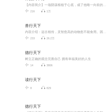
【内容简介】一场阴谋根植于心底，成了他唯一向前的动力。机缘巧合成为神机府的一名捕快，杜峰踏上了征程，破案只为成长踏入绝巅，一个个案件被破一桩巨大的阴谋渐渐浮现，执掌神机，一览众山小，是放弃还是主掌？一切尽在神捕天下中。【作者/主播简介】作...
216
1万
兽行天下
内容介绍：远古相传，灵智愈高的动物愈不能食用。因其体内兽性难灭，若食其肉，必受影响。人食百兽，岂不是也继承了那些野兽的凶残、贪婪、狡猾、噬血……？杨戕，将门之后。奈何家境凋落，怀才不遇。外敌来袭，杨戕应征入伍，为一小兵。孰料将领指挥错乱，遭至全军覆没。生死边缘，杨戕为“百兽书生”所救。只是，他却因此而变成了一个怪物——一个“人面兽体”的怪物：虎骨、蟒筋、鹰眼、熊心、豹子胆、狼肺、鲨鱼肝……他本想凭百兽之体，携祖传长枪，重复家门荣耀。奈何世间人性泯灭、正道不存、天理不在，杨戕遭遇诸多不平之事，更感人世万恶，终下决心——立马横枪，兽行天下！潜伏在他血液之中的兽性，终于爆发……作者：逐没，男，17k小说网签约作者，著有畅销都市仙侠小说作品《天生神匠》、《少年药王》，《少年医仙》等，作品入选17K十大完本作品，年度人气作者等。主播： 月良，有声小说播讲者
233
26.2万
德行天下
树立正确的观念完善自己 拥有幸福美好的人生
14
3806
读行天下
8
829
德行天下