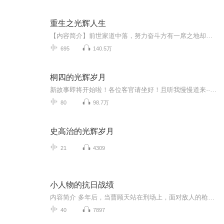
重生之光辉人生
【内容简介】前世家道中落，努力奋斗方有一席之地却一招回到起点，重生后的男主穿越回年少，重新规划自己的人生，无论是职场还是情场重新修正人生轨迹，挥洒青春、笑傲江山的同时，要扛起了更多的责任，让自己的人生更加灿烂辉煌。【作者/主播简介】作者：...
695
140.5万
桐四的光辉岁月
新故事即将开始啦！各位客官请坐好！且听我慢慢道来······读来！野生主播，水平有限，唯余勤奋了！读故事是爱好！不会以大大的故事挣钱，所以会一直免费更！更新说明：尽量每天晚上追平更新！更新的时候尽量开直播！如果23:30前看不到当天的更新，会...
80
98.7万
史高治的光辉岁月
21
4309
小人物的抗日战绩
内容简介 多年后，当曹顾天站在刑场上，面对敌人的枪口时，他脑海中不断浮现出多年前的战场情景：火光中诡异的泪水，在生死关头相依为命的兄弟和朋友，绞缠在一起的情、恨、爱和仇——所有的一切都交织在一起，复杂而深刻。脑海中，一个个曾经的生龙活虎的...
40
7897