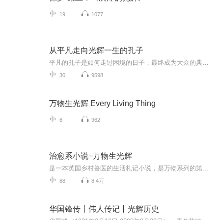
19
1077
从平凡走向光辉一生的孔子
平凡的孔子是如何走过困境的日子，最终成为大众的典范的?孔子的志向坚定，勇于成长，不断超越自我，终至抵达完美境界的人，他能做到的，我们做完创业者也可以做到吗？创业路上，以孔子为师，以孔子为友，用他的思想照亮我们的人生。这个专辑解读孔子如何从一个平凡的孩子，一步步走出充实而有光辉的一生。启迪我们创业之路，虽然无法达到他高度，但“有为者，亦若是”虽不能至，心向往之。
30
9598
万物生光辉 Every Living Thing
6
962
治愈系小说−万物生光辉
是一本英国乡村兽医的生活札记小说，是万物系列的第五本。讲述了他出诊时遇到的形形色色的动物，以及周围生动有趣的人。并用细腻深情的笔触写了英国的乡村田园生活。本书字里行间洋溢着对生活、对大自然、对家人友人的挚爱。
88
8.4万
华国锋传丨伟人传记丨光辉历史