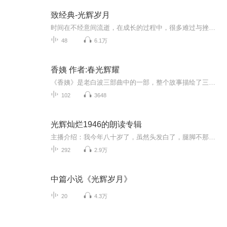
致经典-光辉岁月
时间在不经意间流逝，在成长的过程中，很多难过与挫折的经历逐渐变得模糊，反而那些整夜与Beyond的音乐共处的日子变得熠熠生辉。“问句天几高心中志比天更高，自信打不死的心态活到老”岁月静好，愿我们归来仍是青春。融创九棠府&叶世荣，11月12日，致敬Be...
48
6.1万
香姨 作者:春光辉耀
《香姨》是老白波三部曲中的一部，整个故事描绘了三姐妹们各自的奋斗历程，展现了他们在婚恋和人生道路上的不屈不饶的精神。通过朗读者对书中描写进行精美.用心.细致的朗读，让收听的小耳朵们能够更深入的感受每个角色的内心世界和成长历程。
102
3648
光辉灿烂1946的朗读专辑
主播介绍：我今年八十岁了，虽然头发白了，腿脚不那么灵便，但我的心像年轻人一样火热，赶上互联网心好时代，我也赶时髦.学着做主播，快乐每一天，乐乐呵呵地过晚年
292
2.9万
中篇小说《光辉岁月》
20
4.3万