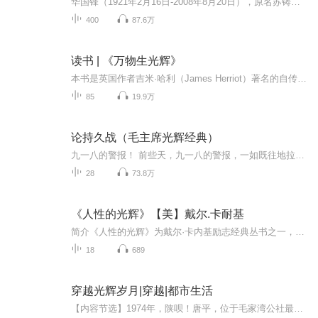
华国锋（1921年2月16日-2008年8月20日），原名苏铸，字成九 ，山西交城人 。中国共产党的优秀党员，久经考验的忠诚的共产主义战士，无产阶级革命家，曾担任党和国家重要领导职务，为中国革命、建设、改革奉献了毕生精力。
400
87.6万
读书 | 《万物生光辉》
本书是英国作者吉米·哈利（James Herriot）著名的自传体系列小说《万物》系列的第五部，也是最后一部。译者：余国芳 谢瑶玲乡村兽医吉米哈利，用细腻善良的笔触，记录下自己在英格兰乡间行医的所见所感和心灵成长。关于动物、关于土地和人，更关于爱。文...
85
19.9万
论持久战（毛主席光辉经典）
九一八的警报！ 前些天，九一八的警报，一如既往地拉响，尖厉地回旋在城市的上空，激荡在国人的心头。九一八，算起来，整整90年了。中国人永远挥不去这耻辱和伤痛的梦魇！突然间，我就有一种想诵读一篇关于抗战的大文章的冲动。而本来也想专辑诵读毛泽东主...
28
73.8万
《人性的光辉》【美】戴尔.卡耐基
简介《人性的光辉》为戴尔·卡内基励志经典丛书之一，人类出版史上的奇迹，20世纪以来最畅销的励志经典，永远不要奢望让世界来适应你，你对了，世界就对了。不为人知的林肯故事，从卑微、怯懦、挫折和失败婚姻中走出来的美国人心目中最伟大的总统。
18
689
穿越光辉岁月|穿越|都市生活
【内容节选】1974年，陕呗！唐平，位于毛家湾公社最西端，距离公社有近20多里地。时间已是三月下旬，陕呗的黄土高原不见一丝春天的气息，春寒料峭，北风呼啸。此刻，向南坐在一小山坡上，上面上面一件黑色的袄子，衣角处破了道口子，都露出了棉絮，下面同...