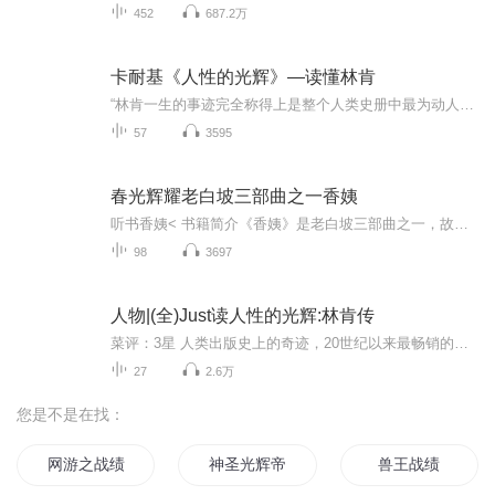
452
687.2万
卡耐基《人性的光辉》—读懂林肯
“林肯一生的事迹完全称得上是整个人类史册中最为动人心弦的故事之一……我觉得有必要为林肯写个小传……简明扼要地讲述林肯生命中那些最为有趣的事例。”——戴尔•卡耐基
57
3595
春光辉耀老白坡三部曲之一香姨
听书香姨< 书籍简介《香姨》是老白坡三部曲之一，故事以耿家三姐妹的婚恋为主线，大姐香姨因为未婚夫的事得了精神病，嫁给白金玉后，在二妹秀姨的帮助下开班学校也算生活美满，至于二妹因被退婚， 从而自己奋斗当上了老板，找到了自己的事业， 三妹委姨更...
98
3697
人物|(全)Just读人性的光辉:林肯传
菜评：3星 人类出版史上的奇迹，20世纪以来最畅销的励志经典，永远不要奢望让世界来适应你，你对了，世界就对了。不为人知的林肯故事，从卑微、怯懦、挫折和失败婚姻中走出来的美国人心目中最伟大的总统。 《人性的光辉》是戴尔卡耐基最成功的人物传记，他...
27
2.6万
您是不是在找：
网游之战绩
神圣光辉帝国
兽王战绩