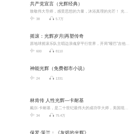
共产党宣言（光辉经典）
致敬伟大导师，感受思想的力量，沐浴真理的光芒！ 光辉经典《共产党宣言》是马克思主义诞生的重要标志，是社会主义和共产主义的开山之作、奠基之作，是永不褪色的光辉经典！ 《共产党宣言》由马克思和恩格斯共同起草，发表于1848年。作品的发表开辟了国际工人运动和社会主义运动的新局面，为无产阶级和全人类打开通向未来的大门，为人的全面发展和全人类解放指明路径，成为世界无产阶级的思想武器。 作品发表的这一年，马克思30岁，恩格斯28岁！ 建党百年中国共产党建党...
38
5.7万
摇滚：光辉岁月|再塑传奇
原地球摇滚乐队主唱边浪魂穿平行世界，开局“哑巴”吉他手，有颜才浅，还被主唱给卖了。告别演出，一曲《没有理想的人不伤心》Loop station现场打脸。《不再犹豫》、《无地自容》、《新长征路上的摇滚》……边浪用无数原地球华夏金曲，在平行世界开启了华...
600
8110
神能光辉（免费都市小说）
24
1331
林肯传 人性光辉—卡耐基
戴尔·卡耐基，是二十世纪最伟大的成功学大师，美国现代成人教育之父。他在实践基础上撰写的成功学著作，影响了千千万万人的思想和心态，激发了他们对生活的热爱和改变命运的信心。对人性进行了深刻的探讨和分析，帮助无数人克服了人性的弱点，发挥了人性...
34
75.4万
保罗·策兰：《灰烬的光辉》