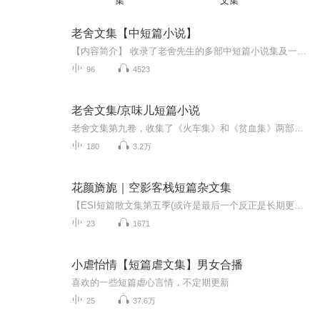
集
文集
老舍文集【中短篇小说】
【内容简介】 收录了老舍先生的多部中短篇小说集及一些集外的小说，包括《赶集》、《樱海集》、《蛤藻集》、《火车集》、《贫血集》。由作者编订出版的单行本作品集，基本按初版本的原貌收入。《赶集》：本集收录了老舍先生在齐鲁大学任教期间创作的短篇小...
96
4523
老舍文集/京味儿短篇小说
老舍文集第九卷，收集了《火车集》和《贫血集》两部短篇小说集，以及集外的十六篇小说和两部未完成的小说。
180
3.2万
花颜旖旎｜空影客栈短篇杂文集
【ESI短篇散文集第五季(或许是最后一个反正是长期更新的啦)暨ESI总第十一季、 风飘萧系列第一季正式播出，2022秋季——起扬帆远航，乘风破浪】【ESI原创文案投稿信箱: 544214008】空影客栈诚挚欢迎并感谢老师们的投稿!【空影客栈审核群: 808778251】目前开...
23
1671
小虐怡情【短篇虐文集】男女合播
喜欢的一些短篇虐心言情，不定期更新
25
37.6万