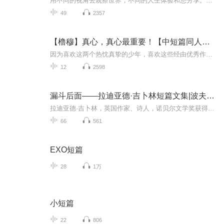
用不同的视角去观察世界，不同的人生体验和您分享。每周都有更新，欢迎大家收听
49
2357
【橹穆】真心，真心最重要！【中短篇同人文集】
因为喜欢这两个热忱真挚的少年，喜欢这些经由优秀作者描摹出的故事，所以想在每一个安逸的休息日，沉浸在这些有关美好、有关未来、有关真爱本身的故事里~PS：所有作品中两位主角声音皆为AI，本有声作品仅为个人爱好，不做任何商业等其他用途，侵删。
12
2598
漏斗后面——拉迪亚德·吉卜林短篇文集|波夫司机演播
拉迪亚德·吉卜林，英国作家、诗人，诺贝尔文学奖获得者。 1865年12月31日，出生于印度孟买。1877年，进入联合服务学院学习。1883年，出版处女作诗集《学生抒情诗》。1896年，出版小说《丛林之书》及《丛林之书续集》。 1900年，创作长篇小说《基姆》。19...
66
561
EXO短篇
28
1万
小短篇
22
806