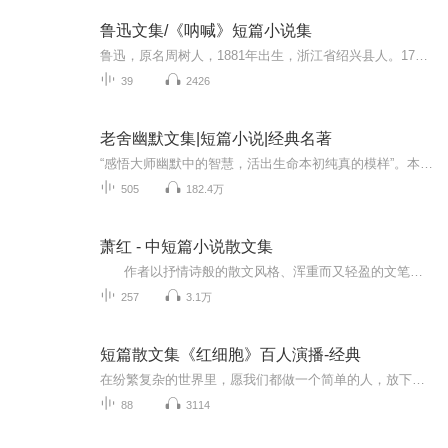
鲁迅文集/《呐喊》短篇小说集
鲁迅，原名周树人，1881年出生，浙江省绍兴县人。17岁离开家乡，就读于南京江南水师学堂，后转到江南陆师学堂附设的矿务铁路学堂。1902年，抱着科学救国的思想赴日本留学，先在东京弘文学院，后去仙台医学专门学校学医。在日本，有两件事促使他改变了初衷...
39
2426
老舍幽默文集|短篇小说|经典名著
“感悟大师幽默中的智慧，活出生命本初纯真的模样”。本专辑精选了“人民艺术家”老舍先生二十世纪三十年代至六十年代的多部短篇小说、散文、杂文、创作经验与文论等，是老舍先生对当时社会时事、人事和自己处境的有感而发。语言生动幽默，天真亲切。哲人...
505
182.4万
萧红 - 中短篇小说散文集
作者以抒情诗般的散文风格、浑重而又轻盈的文笔，追述自己在故乡童年的故事，生动活泼，非常形象地描写着生活中的千姿百态，这里有嬉戏的顽童，有愚昧穷困，无奈的百姓，有小媳妇，有怀春的少女，也有怀有保卫家园战士，战死疆场的时候，还不忘记...
257
3.1万
短篇散文集《红细胞》百人演播-经典
在纷繁复杂的世界里，愿我们都做一个简单的人，放下执念，不骄不躁，以清净之心看待世界，以感恩之心面对生活，从容淡定过此生。百位主播倾情演绎，带您领略不同的人生！
88
3114