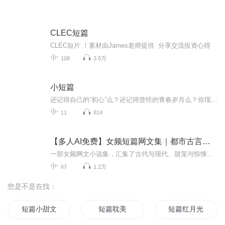
CLEC短篇
CLEC短片 ！素材由James老师提供 分享交流投资心得
108
3.6万
小短篇
还记得自己的“初心”么？还记得曾经的青春岁月么？你现在是否依然……
11
814
【多人AI免费】女频短篇网文集｜都市古言｜咸甜皆有
一部女频网文小说集，汇集了古代与现代、甜宠与惊悚的多重元素，旨在为读者带来一场心灵与感官的双重盛宴。
67
1.2万
您是不是在找：
短篇小甜文
短篇耽美
短篇红月光