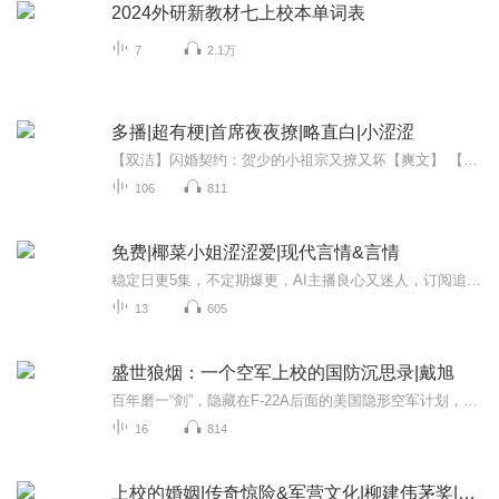
2024外研新教材七上校本单词表
7
2.1万
多播|超有梗|首席夜夜撩|略直白|小涩涩
【双洁】闪婚契约：贺少的小祖宗又撩又坏【爽文】 【1V1双洁+马甲+复仇】 贺、沈两家联姻，女方竟是沈家失踪十八年的村姑。 有人等着婚事告吹，嘲讽村姑，可这沈家破产怎么回事？ 按部就班举行的婚礼又是怎么回事？ 还没等众人反应，重磅空降，村姑竟是全...
106
811
免费|椰菜小姐涩涩爱|现代言情&言情
稳定日更5集，不定期爆更，AI主播良心又迷人，订阅追更不迷路！ 【内容简介】 为什么哥哥们可以有无数个女朋友，自己却不能与人交往？当平凡少女绫奈茜新的“恋爱可能性”被破坏时，她愤怒地发誓，一定要和那对严重“妹控”的双胞胎哥哥划清界线。等等...
13
605
盛世狼烟：一个空军上校的国防沉思录|戴旭
百年磨一“剑”，隐藏在F-22A后面的美国隐形空军计划，美国军界的新“闪电”梦想：“一个小时打遍全球”，未来战争：直接打击政府首脑，俄罗斯：大刀阔斧取消大军区制电子屠杀与电子暗杀：战争形态演变与西方社会的霸权优势。 这部军事、政论文集，涵盖国...
16
814
上校的婚姻|传奇惊险&军营文化|柳建伟茅奖|军事