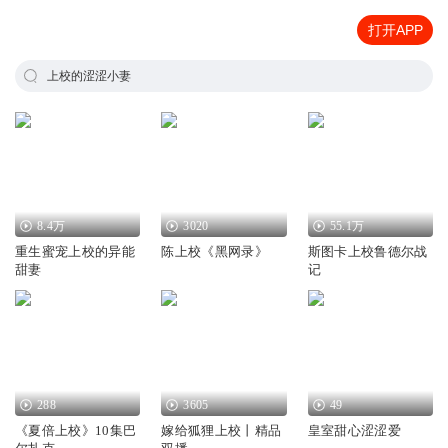
打开APP
上校的涩涩小妻
8.4万
3020
55.1万
重生蜜宠上校的异能
陈上校《黑网录》
斯图卡上校鲁德尔战
甜妻
记
288
3605
49
《夏倍上校》10集巴
嫁给狐狸上校丨精品
皇室甜心涩涩爱