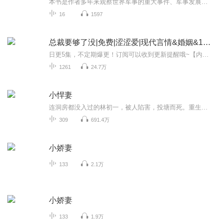
本书是作者多年来观察世界军事的重大事件、军事发展及军事变革后精心写作的军事、政论文集，在国家大战略、军事战略乃至战术细节方面都有卓越见解。全书文风清新，观点鲜明，对中国的军事国防战略建设有着很强的参考价值。
16
1597
总裁要够了没|免费|涩涩爱|现代言情&婚姻&1V1&完结小说&豪门总裁
日更5集，不定期爆更！订阅可以收到更新提醒哦~【内容简介】在一个情感纠葛重重的世界里，蓝景怡深陷婚姻与情感的漩涡。她曾以为爱情能化解一切，却在一次次误解与背叛中迷失自我。面对陆文波的复杂情感，她如何在痛苦中寻找出路？当她决定放手一搏，试图...
1261
24.7万
小悍妻
连洞房都没入过的林初一，被人陷害，投塘而死。重生而来的林初一，只想远离糙汉子，发家致富，种种田。她将‘悍’字演绎的淋漓尽致，没把糙汉子赶走，反而引来了大灰狼。某糙汉子大怒，实力护妻，赶走大灰狼。林初一懵：原来糙汉子不是糙汉子，是只金大腿...
309
691.4万
小娇妻
133
2.1万
小娇妻
133
1.9万