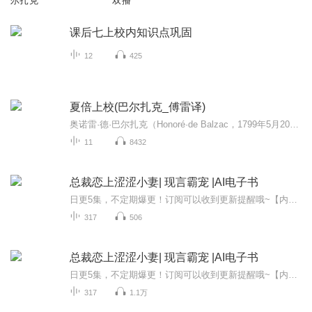
尔扎克
双播
课后七上校内知识点巩固
12
425
夏倍上校(巴尔扎克_傅雷译)
奥诺雷·德·巴尔扎克（Honoré·de Balzac，1799年5月20日－1850年8月18日），法国小说家，被称为“现代法国小说之父”，生于法国中部图尔城一个中产者家庭，1816年入法律学校学习。毕业后不顾父母反对，毅然走上文学创作道路，但是第一部作品五幕诗体悲剧《克伦威尔》却完全失败。而后他与人合作从事滑稽小说和神怪小说的创作，曾一度弃文从商和经营企业，出版名著丛书等，均告失败。商业和企业上的失败使他债台高筑，拖累终身，但也为他日后创作打下了厚实的生活基础。1829年，他发表长篇小说《朱安党人》，迈出了现实主义创作的第一步，1831年出版的《驴皮记》使他声名大震。1834年，完成对《高老头》的著作，这也是巴尔扎克最优秀的作品之一。他要使自己成为文学事业上的拿破仑，在30至40年代以惊人的毅力创作了大量作品，一生创作甚丰，写出了91部小说，塑造了两千四百七十二个栩栩如生的人物形象，合称《人间喜剧》。《人间喜剧》被誉为“资本主义社会的百科全书”。但他由于早期的债务和写作的艰辛，终因劳累过度于1850年8月18日与世长辞。
11
8432
总裁恋上涩涩小妻| 现言霸宠 |AI电子书
日更5集，不定期爆更！订阅可以收到更新提醒哦~【内容简介】：一场变故，让她从富家小姐转变成为酒家小姐，原以为她的命运会一直这么下去，却没想到，一个霸道冷酷的恶魔的出现，改变了她的一切……他要她，却从来不说爱她；他爱她，却将她害的家破人亡…...
317
506
总裁恋上涩涩小妻| 现言霸宠 |AI电子书
日更5集，不定期爆更！订阅可以收到更新提醒哦~【内容简介】：一场变故，让她从富家小姐转变成为酒家小姐，原以为她的命运会一直这么下去，却没想到，一个霸道冷酷的恶魔的出现，改变了她的一切……他要她，却从来不说爱她；他爱她，却将她害的家破人亡…...
317
1.1万