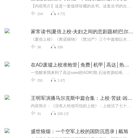
【内容简介】这是一套值得珍藏的丛书。这套丛书的出炉就是源于一种记忆。还是小孩子的时候，就读到其中的一些作品，从此它们就滞留于脑海中，二十年挥之不去，但现在要找到那些作品实在不是一件容易的事，一种奇文不能与人共赏的遗憾时时袭来。今年，社里...
154
4.7万
家常读书|夏倍上校-夫妇之间的悲剧题材|巴尔扎克
《夏倍上校》《奥诺丽纳》《禁治产》三个中篇都以夫妇之间的悲剧为题材。三个品德卓越，人格超群的男子，却遭遇了惨酷的命运。做妻子的为了虚荣，享受，金钱，地位，不惜忍心害理，指丈夫为白痴(《禁治产》)；或竟斥为冒名顶替必欲置之死地而后快(《夏倍上...
36
339
在AD废墟上校准炮管│免费│机甲│高达│热血│暗黑
一觉醒来我来到了高达seed的AD时期,石油资源枯竭、环境污染日趋严重,经济不景气的风暴席卷全世界。各个国家之间采用排他性的经济封锁政策。在此影响下,地球为几大势力分割。同时,民族、宗教纷争更为激化,世界被卷入第三次世界大战。在这个黑暗的年代，身为...
291
1.4万
王明军演播马尔克斯中篇合集：上校·苦妓·凶杀案
内容简介：《没有人给他写信的上校》：上校活了七十五岁，用他一生中分分秒秒积累起来的七十五岁，才到了这个关头。他自觉心灵清透，坦坦荡荡，什么事也难不住他。举世公认的中篇巨作，讲述了一位七十多岁的老上校，五十六年来一直等待退伍金的绝望而固守...
41
100.1万
盛世狼烟：一个空军上校的国防沉思录 | 戴旭