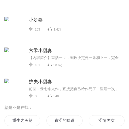
小娇妻
133
1.4万
六零小甜妻
【内容简介】重活一世，刘玫决定走一条和上一世完全不同的路，活出自我。可当她遇到那个外表憨厚的兵哥哥，一切似乎都脱离了正轨。面对某人层出不穷的损招，刘玫泪流满面。说好的老实憨厚呢？王青山撇了撇嘴，谁给你说我老实憨厚了？【作者/主播】作者：修...
181
98.6万
护夫小甜妻
前世，云七念太作，直接把自己给作死了！重活一次，看着眼前帅得让人神魂颠倒的老公，她只想喊：宠他！宠他！宠他！老公喜欢什么？买！老公被人欺负？打！老公要她亲亲抱抱举高高？没问题！老公说要再生个猴子，云七念：......？？？什么叫再？直到有一天，一个Q版的软萌小包子出现在她面前，她才明白一切。从此以后，誓要更加宠他，爱他，珍惜他！【收听须知】1、该专辑免费收听。2、在收听过程中，如想快速阅读小说文字版全集，或者你有其他任何问题，请在微信中搜索公众号【热文坊】，关注并回复数字：【...
3
348
您是不是在找：
重生之黑萌影后小涩妻
青涩的味道
涩情男女