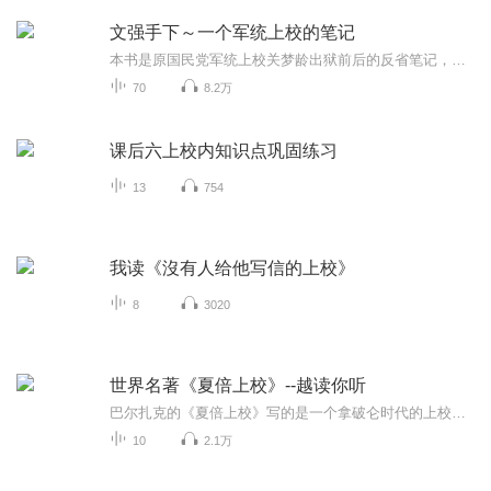
文强手下～一个军统上校的笔记
本书是原国民党军统上校关梦龄出狱前后的反省笔记，由于并非刻意写作，原于人生历程的追思，因此真实、自然地记录了关梦龄的军统生涯及囚犯生活。其中，作为俘虏收容释放团；作为未决犯关押的看守所；作为重刑犯服刑监狱；作为战争罪犯改造于战犯管理所的...
70
8.2万
课后六上校内知识点巩固练习
13
754
我读《沒有人给他写信的上校》
8
3020
世界名著《夏倍上校》--越读你听
巴尔扎克的《夏倍上校》写的是一个拿破仑时代的上校在一次战役中负了重伤,被误传阵亡。其妻带着他的财产改嫁伯爵,又在他归来后采用种种卑劣手段，使他永远放弃了真实身份，而成为乞丐收容所里一个非人非鬼的可怜虫的悲剧故事。译者：傅雷出版社： 浙江出版...
10
2.1万